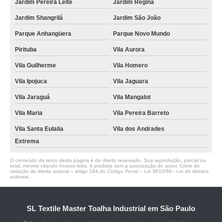
Jardim Pereira Leite
Jardim Regina
Jardim Shangrilá
Jardim São João
Parque Anhangüera
Parque Novo Mundo
Pirituba
Vila Aurora
Vila Guilherme
Vila Homero
Vila Ipojuca
Vila Jaguara
Vila Jaraguá
Vila Mangalot
Vila Maria
Vila Pereira Barreto
Vila Santa Eulalia
Vila dos Andrades
Extrema
O conteúdo do texto desta página é de direito reservado. Sua reprodução, parcial ou
total, mesmo citando nossos links, é proibida sem a autorização do autor. Crime de
violação de direito autoral – artigo 184 do Código Penal –
Lei 9610/98 - Lei de direitos
autorais
.
SL Textile Master Toalha Industrial em São Paulo