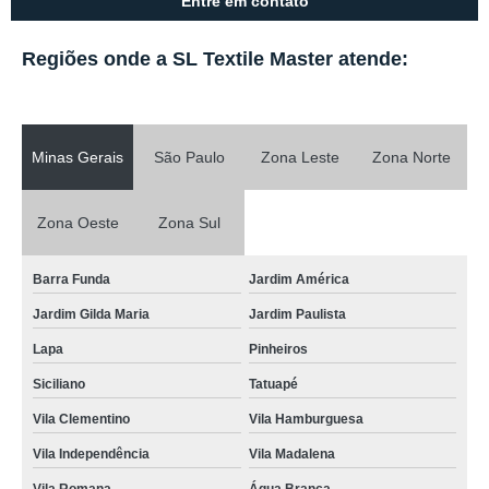
Entre em contato
Regiões onde a SL Textile Master atende:
Minas Gerais
São Paulo
Zona Leste
Zona Norte
Zona Oeste
Zona Sul
Barra Funda
Jardim América
Jardim Gilda Maria
Jardim Paulista
Lapa
Pinheiros
Siciliano
Tatuapé
Vila Clementino
Vila Hamburguesa
Vila Independência
Vila Madalena