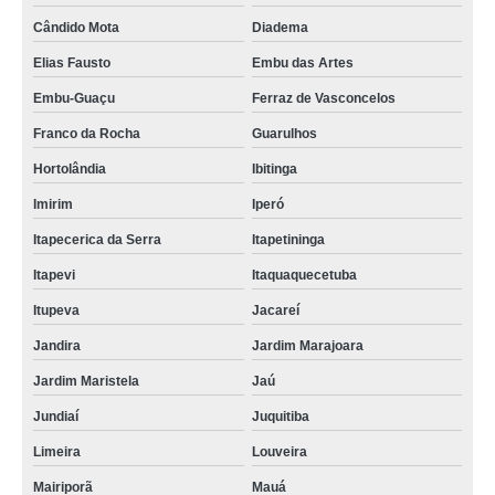
Cândido Mota
Diadema
Elias Fausto
Embu das Artes
Embu-Guaçu
Ferraz de Vasconcelos
Franco da Rocha
Guarulhos
Hortolândia
Ibitinga
Imirim
Iperó
Itapecerica da Serra
Itapetininga
Itapevi
Itaquaquecetuba
Itupeva
Jacareí
Jandira
Jardim Marajoara
Jardim Maristela
Jaú
Jundiaí
Juquitiba
Limeira
Louveira
Mairiporã
Mauá