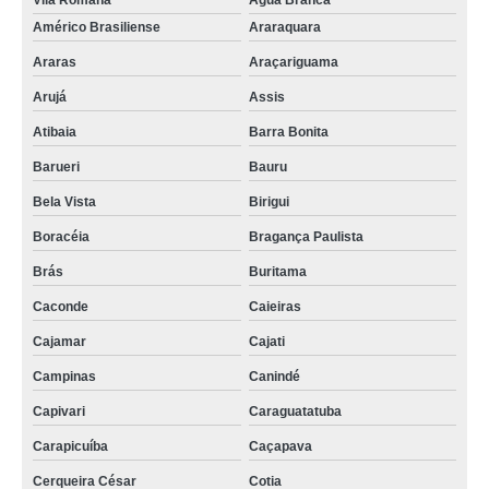
Vila Romana
Água Branca
Américo Brasiliense
Araraquara
Araras
Araçariguama
Arujá
Assis
Atibaia
Barra Bonita
Barueri
Bauru
Bela Vista
Birigui
Boracéia
Bragança Paulista
Brás
Buritama
Caconde
Caieiras
Cajamar
Cajati
Campinas
Canindé
Capivari
Caraguatatuba
Carapicuíba
Caçapava
Cerqueira César
Cotia