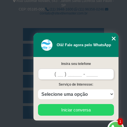
Rua Guiomar Novaes, 543 - Jardim Santa Lucrécia São Paulo -
SP
CEP: 05185-000
(11) 3948-1600
(11) 96358-0246
contato@sltextilemaster.com.br
Home
Olá! Fale agora pelo WhatsApp
Empresa
Insira seu telefone
Missão
Serviços
Serviço de Interesse:
Contato
Iniciar conversa
Mapa do site
1