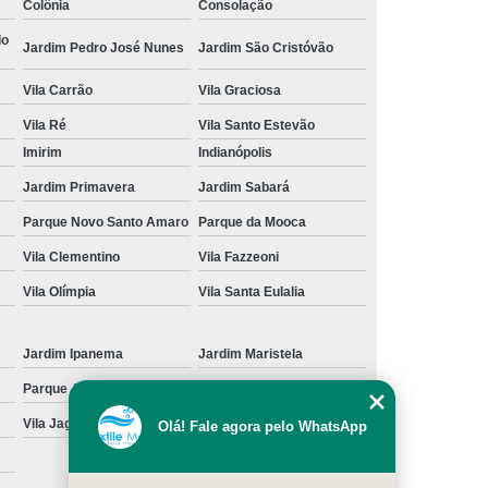
Colônia
Consolação
cação de Toalha de Rosto Branca
do
Jardim Pedro José Nunes
Jardim São Cristóvão
ação de Toalha de Rosto Grande São Paulo
Vila Carrão
Vila Graciosa
Locação de Toalha de Rosto Pequena
Vila Ré
Vila Santo Estevão
ulo
Locação de Toalha para Rosto
Imirim
Indianópolis
Aluguel de Toalha Industrial Nova
Jardim Primavera
Jardim Sabará
Aluguel de Toalha para Banheiro
Parque Novo Santo Amaro
Parque da Mooca
Empresa de Locação de Toalha Industrial
Vila Clementino
Vila Fazzeoni
 de Toalha Industrial Grande São Paulo
Vila Olímpia
Vila Santa Eulalia
Locação de Toalha Industrial Reciclada
Jardim Ipanema
Jardim Maristela
Locação de Toalha Industrial São Paulo
Parque Anhangüera
Parque Novo Mundo
Manta Absorção de óleo
Manta Absorvente
Vila Jaguara
Vila Jaraguá
Olá! Fale agora pelo WhatsApp
e óleo
Manta Absorvente Grande São Paulo
Manta Absorvente para óleo