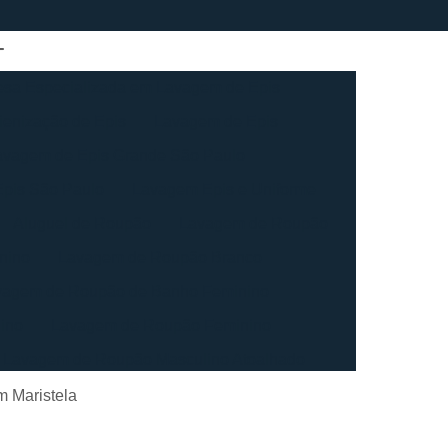
sa Especializada em Lavagem de Epis
ienização de Epis
Lavagem de Epis
avagem de Epis Grande São Paulo
pis São Paulo
Lavagem Epis e Uniforme
Aluguel de Roupão
Lavagem de Roupão
nino
Lavagem de Roupão Branco
vagem de Roupão de Banho Feminino
ino
Lavagem de Roupão Feminino
Lavagem de Roupão Masculino Atoalhado
ação de Roupão
Lavagem de Toalha
m Maristela
agem de Toalha Branca Industrial