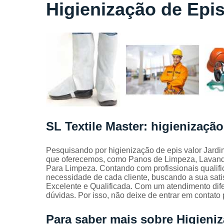
Locação
Higienização de Epis
de lençóis
Locação
de toalhas
de banho
Locação
de toalhas
de
manicure
Locação
de toalhas
SL Textile Master: higienização
de rosto
Locação
Pesquisando por higienização de epis valor Jard
de toalhas
que oferecemos, como Panos de Limpeza, Lavande
industriais
Para Limpeza. Contando com profissionais qualif
necessidade de cada cliente, buscando a sua sat
Mantas
Excelente e Qualificada. Com um atendimento dif
absorvente
dúvidas. Por isso, não deixe de entrar em contato
Panos de
limpeza
Para saber mais sobre Higieniz