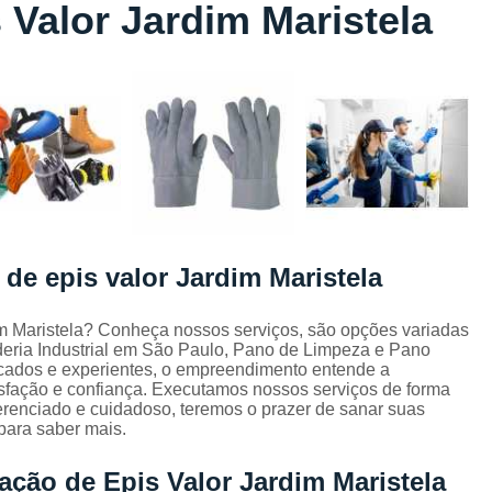
 Valor Jardim Maristela
Lavagem de Toalha de Banho
Lavagem de Toalha Grande São Pau
Lavagem de Toalha para Salão de Beleza
Lavagem de Toalha São Paulo
Lavagem Toalha de Banho
Empresa de La
Lavagem de Uniforme da Empresa
Lavagem de Uniforme de Salão de Bele
 de epis valor Jardim Maristela
Lavagem de Uniforme e Epi
Lava
Lavagem de Uniforme Industrial
im Maristela? Conheça nossos serviços, são opções variadas
ria Industrial em São Paulo, Pano de Limpeza e Pano
Lavagem Especializada de Uniforme Indus
icados e experientes, o empreendimento entende a
Aluguel de Capa de Cortar Cabelo
isfação e confiança. Executamos nossos serviços de forma
erenciado e cuidadoso, teremos o prazer de sanar suas
Aluguel de Capa para Cortar Cabel
 para saber mais.
Locação de Capa de Barbeiro Grande São Pau
ação de Epis Valor Jardim Maristela