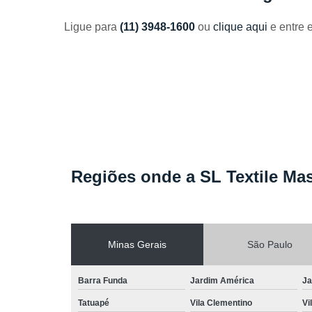
Toalhas
industriais
Ligue para
(11) 3948-1600
ou
clique aqui
e entre 
Venda de
toalhas
Regiões onde a SL Textile Mas
Minas Gerais
São Paulo
Barra Funda
Jardim América
Ja
Tatuapé
Vila Clementino
Vi