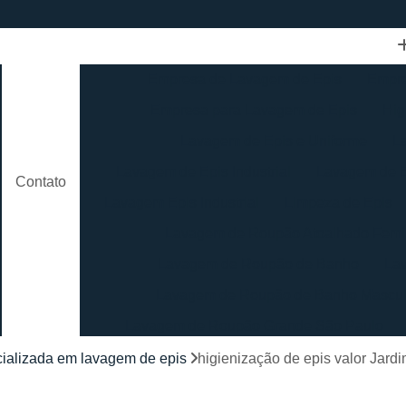
Empresa de Lavagem de Epis
Empre
Empresa para Lavagem de Epis
Hig
Lavagem de Epis e Uniforme
L
Lavagem de Epis Industrial
Lavagem de E
Contato
Lavagem Epis Industrial
Limpeza de Epis
Lavagem de Roupão Atoalhado Femi
Lavagem de Roupão de Banho
La
Lavagem de Roupão de Banho Mascul
Lavagem de Roupão Grande São Paulo
Lavagem de Roupão São Paulo
Loc
ializada em lavagem de epis
higienização de epis valor Jardi
Lavagem de Toalha Branca
Lav