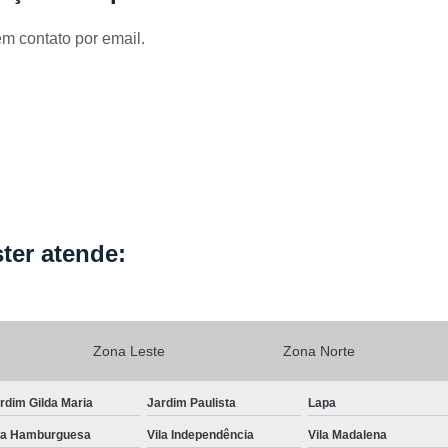
Locação de Capa de Cabeleirei
em contato por email.
Locação de Capa de Corte Industria
Locação de Capa para Cabeleireiro
Locação de Kimono
Locação de Kimono B
Locação de Kimono Cetim
Locação de Ki
Locação de Kimono Grande São P
Locação de Kimono Masculino
L
Locação de Kimono Preto Feminin
ter atende:
Locação de Jogo Lençol Casal
Locaçã
Locação de Lençol Casal Algodã
Locação de Lençol de Casal
Lo
Zona Leste
Zona Norte
Locação de Lençol King Size
Lo
rdim Gilda Maria
Jardim Paulista
Lapa
Locação de Lençol Queen
Locação de Len
la Hamburguesa
Vila Independência
Vila Madalena