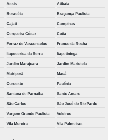
Aluguel de Toalha de Banho Branca
Assis
Atibaia
Aluguel Toalha de Banho Fio Penteado
Boracéia
Bragança Paulista
cação de Toalha de Banho Algodão
Cajati
Campinas
Locação de Toalha de Banho Grande
Cerqueira César
Cotia
aulo
Locação de Toalha de Banho Grossa
Ferraz de Vasconcelos
Franco da Rocha
Locação de Toalha de Banho São Paulo
Itapecerica da Serra
Itapetininga
e
Jardim Marajoara
Aluguel de Toalha de Pedicure
Jardim Maristela
Mairiporã
Mauá
nca
Locação de Toalha de Manicure
Ouroeste
Paulínia
Locação de Toalha Manicure Pedicure
Santana de Parnaíba
Santo Amaro
ação de Toalha para Manicure e Pedicure
São Carlos
São José do Rio Pardo
ação de Toalha para Pedicure e Manicure
Vargem Grande Paulista
Veleiros
anicure Grande São Paulo
Vila Moreira
Vila Palmeiras
ulo
Locação de Toalha Banho e Rosto
Locação de Toalha Branca para Salão