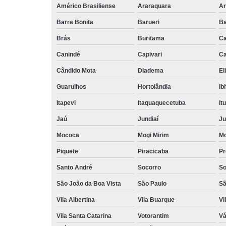
Américo Brasiliense
Araraquara
Ar
Barra Bonita
Barueri
Ba
Brás
Buritama
C
Canindé
Capivari
Ca
Cândido Mota
Diadema
El
Guarulhos
Hortolândia
Ib
Itapevi
Itaquaquecetuba
It
Jaú
Jundiaí
Ju
Mococa
Mogi Mirim
Mo
Piquete
Piracicaba
Pr
Santo André
Socorro
So
São João da Boa Vista
São Paulo
Sã
Vila Albertina
Vila Buarque
Vi
Vila Santa Catarina
Votorantim
Vá