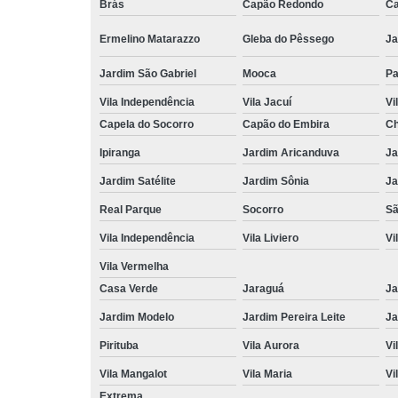
Brás
Capão Redondo
Ca
Ermelino Matarazzo
Gleba do Pêssego
Ja
Jardim São Gabriel
Mooca
Pa
Vila Independência
Vila Jacuí
Vi
Capela do Socorro
Capão do Embira
Ch
Ipiranga
Jardim Aricanduva
Ja
Jardim Satélite
Jardim Sônia
Ja
Real Parque
Socorro
Sã
Vila Independência
Vila Liviero
Vi
Vila Vermelha
Casa Verde
Jaraguá
Ja
Jardim Modelo
Jardim Pereira Leite
Ja
Pirituba
Vila Aurora
Vi
Vila Mangalot
Vila Maria
Vi
Extrema