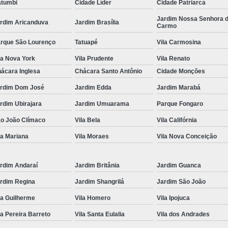
tumbi
Cidade Líder
Cidade Patriarca
Locação de Toalha de Rosto
Lo
Jardim Nossa Senhora 
rdim Aricanduva
Jardim Brasília
Carmo
Locação de Toalha de Rosto e Banho
Loc
rque São Lourenço
Tatuapé
Vila Carmosina
Locação de Toalha de Rosto para Salão
la Nova York
Vila Prudente
Vila Renato
Locação de Toalha de Rosto São Pa
ácara Inglesa
Chácara Santo Antônio
Cidade Monções
Locação de Toalha Rosto Branca
rdim Dom José
Jardim Edda
Jardim Marabá
Aluguel de Toalha Industrial Virgem
rdim Ubirajara
Jardim Umuarama
Parque Fongaro
Aluguel de Toalha para Salão de Beleza
o João Clímaco
Vila Bela
Vila Califórnia
Locação de Toalha Industrial
Locação
la Mariana
Vila Moraes
Vila Nova Conceição
Locação de Toalha Industrial Nova
rdim Andaraí
Jardim Britânia
Jardim Guanca
Locação de Toalha Industrial Relavada
rdim Regina
Jardim Shangrilá
Jardim São João
Locação de Toalha para Salão de Beleza
la Guilherme
Vila Homero
Vila Ipojuca
Manta Absorvente Azul
Manta Absorvente d
la Pereira Barreto
Vila Santa Eulalia
Vila dos Andrades
Manta Absorvente Industrial