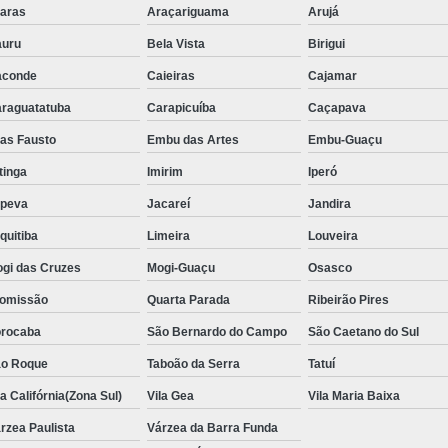
Aluguel de Toalha de Banho Adulto
aras
Araçariguama
Arujá
Aluguel de Toalha de Banho Casal
uru
Bela Vista
Birigui
Locação de Toalha de Banho
Lo
aconde
Caieiras
Cajamar
Locação de Toalha de Banho e Rosto
raguatatuba
Carapicuíba
Caçapava
Locação de Toalha de Banho Grande São P
ias Fausto
Embu das Artes
Embu-Guaçu
Locação de Toalha de Banho Industrial
itinga
Imirim
Iperó
upeva
Jacareí
Aluguel de Toalha Branca Manicur
Jandira
quitiba
Limeira
Louveira
Aluguel de Toalha para Manicure Bra
gi das Cruzes
Mogi-Guaçu
Osasco
Locação de Toalha de Manicure Branca
omissão
Quarta Parada
Ribeirão Pires
Locação de Toalha para Manicure
Loc
rocaba
São Bernardo do Campo
São Caetano do Sul
Locação de Toalha para Pedicure
Loc
o Roque
Taboão da Serra
Tatuí
Locação de Toalhas de M
la Califórnia(Zona Sul)
Vila Gea
Vila Maria Baixa
Locação de Toalhas de Manicure São Pa
rzea Paulista
Várzea da Barra Funda
Locação de Toalha Branca de Rosto