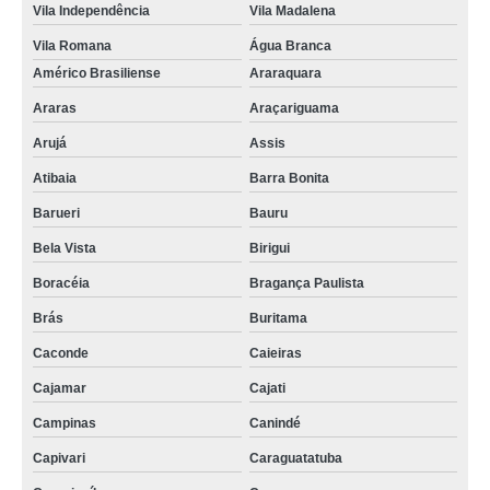
Vila Independência
Vila Madalena
Vila Romana
Água Branca
Américo Brasiliense
Araraquara
Araras
Araçariguama
Arujá
Assis
Atibaia
Barra Bonita
Barueri
Bauru
Bela Vista
Birigui
Boracéia
Bragança Paulista
Brás
Buritama
Caconde
Caieiras
Cajamar
Cajati
Campinas
Canindé
Capivari
Caraguatatuba