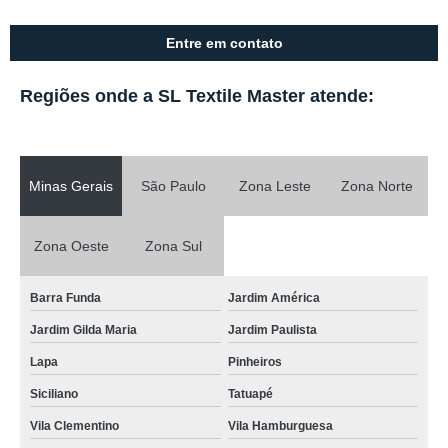
Entre em contato
Regiões onde a SL Textile Master atende:
Minas Gerais
São Paulo
Zona Leste
Zona Norte
Zona Oeste
Zona Sul
Barra Funda
Jardim América
Jardim Gilda Maria
Jardim Paulista
Lapa
Pinheiros
Siciliano
Tatuapé
Vila Clementino
Vila Hamburguesa