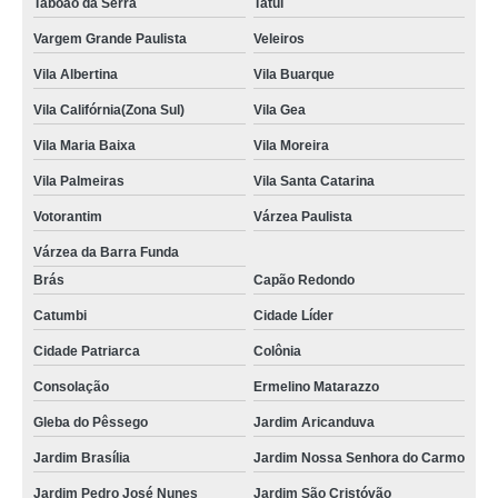
Taboão da Serra
Tatuí
Vargem Grande Paulista
Veleiros
Vila Albertina
Vila Buarque
Vila Califórnia(Zona Sul)
Vila Gea
Vila Maria Baixa
Vila Moreira
Vila Palmeiras
Vila Santa Catarina
Votorantim
Várzea Paulista
Várzea da Barra Funda
Brás
Capão Redondo
Catumbi
Cidade Líder
Cidade Patriarca
Colônia
Consolação
Ermelino Matarazzo
Gleba do Pêssego
Jardim Aricanduva
Jardim Brasília
Jardim Nossa Senhora do Carmo
Jardim Pedro José Nunes
Jardim São Cristóvão