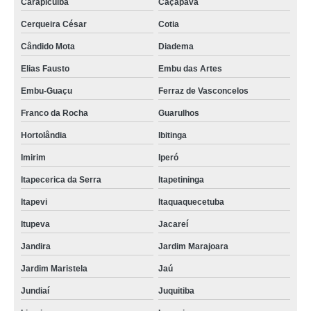
Carapicuíba
Caçapava
Cerqueira César
Cotia
Cândido Mota
Diadema
Elias Fausto
Embu das Artes
Embu-Guaçu
Ferraz de Vasconcelos
Franco da Rocha
Guarulhos
Hortolândia
Ibitinga
Imirim
Iperó
Itapecerica da Serra
Itapetininga
Itapevi
Itaquaquecetuba
Itupeva
Jacareí
Jandira
Jardim Marajoara
Jardim Maristela
Jaú
Jundiaí
Juquitiba