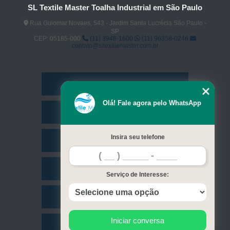
SL Textile Master Toalha Industrial em São Paulo
Rua Guiomar Novaes, 543 - Jardim Santa Lucrécia São Paulo -
SP
CEP: 05185-000
(11) 3948-1600
(11) 96358-0246
contato@sltextilemaster.com.br
Home
Olá! Fale agora pelo WhatsApp
Empresa
Insira seu telefone
Missão
Serviços
Serviço de Interesse:
Contato
Iniciar conversa
Mapa do site