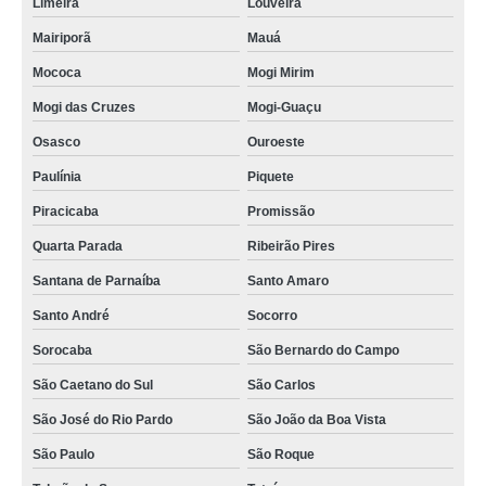
Limeira
Louveira
Mairiporã
Mauá
Mococa
Mogi Mirim
Mogi das Cruzes
Mogi-Guaçu
Osasco
Ouroeste
Paulínia
Piquete
Piracicaba
Promissão
Quarta Parada
Ribeirão Pires
Santana de Parnaíba
Santo Amaro
Santo André
Socorro
Sorocaba
São Bernardo do Campo
São Caetano do Sul
São Carlos
São José do Rio Pardo
São João da Boa Vista
São Paulo
São Roque