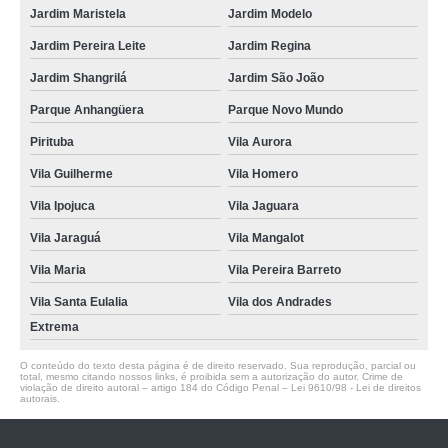
Jardim Maristela
Jardim Modelo
Jardim Pereira Leite
Jardim Regina
Jardim Shangrilá
Jardim São João
Parque Anhangüera
Parque Novo Mundo
Pirituba
Vila Aurora
Vila Guilherme
Vila Homero
Vila Ipojuca
Vila Jaguara
Vila Jaraguá
Vila Mangalot
Vila Maria
Vila Pereira Barreto
Vila Santa Eulalia
Vila dos Andrades
Extrema
O conteúdo do texto desta página é de direito reservado. Sua reprodução, parcial ou
total, mesmo citando nossos links, é proibida sem a autorização do autor. Crime de
violação de direito autoral – artigo 184 do Código Penal –
Lei 9610/98 - Lei de direitos
autorais
.