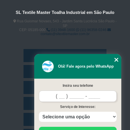
SL Textile Master Toalha Industrial em São Paulo
Rua Guiomar Novaes, 543 - Jardim Santa Lucrécia São Paulo -
SP
CEP: 05185-000
(11) 3948-1600
(11) 96358-0246
contato@sltextilemaster.com.br
Home
Olá! Fale agora pelo WhatsApp
Empresa
Insira seu telefone
Missão
Serviços
Serviço de Interesse:
Contato