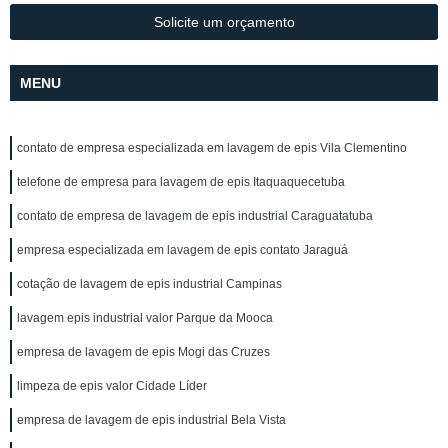
Solicite um orçamento
MENU
contato de empresa especializada em lavagem de epis Vila Clementino
telefone de empresa para lavagem de epis Itaquaquecetuba
contato de empresa de lavagem de epis industrial Caraguatatuba
empresa especializada em lavagem de epis contato Jaraguá
cotação de lavagem de epis industrial Campinas
lavagem epis industrial valor Parque da Mooca
empresa de lavagem de epis Mogi das Cruzes
limpeza de epis valor Cidade Líder
empresa de lavagem de epis industrial Bela Vista