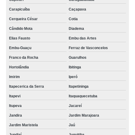
Carapicuíba
Caçapava
Cerqueira César
Cotia
Cândido Mota
Diadema
Elias Fausto
Embu das Artes
Embu-Guaçu
Ferraz de Vasconcelos
Franco da Rocha
Guarulhos
Hortolândia
Ibitinga
Imirim
Iperó
Itapecerica da Serra
Itapetininga
Itapevi
Itaquaquecetuba
Itupeva
Jacareí
Jandira
Jardim Marajoara
Jardim Maristela
Jaú
Jundiaí
Juquitiba