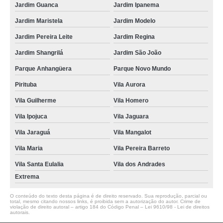
Jardim Guanca
Jardim Ipanema
Jardim Maristela
Jardim Modelo
Jardim Pereira Leite
Jardim Regina
Jardim Shangrilá
Jardim São João
Parque Anhangüera
Parque Novo Mundo
Pirituba
Vila Aurora
Vila Guilherme
Vila Homero
Vila Ipojuca
Vila Jaguara
Vila Jaraguá
Vila Mangalot
Vila Maria
Vila Pereira Barreto
Vila Santa Eulalia
Vila dos Andrades
Extrema
O conteúdo do texto desta página é de direito reservado. Sua reprodução, parcial ou
total, mesmo citando nossos links, é proibida sem a autorização do autor. Crime de
violação de direito autoral – artigo 184 do Código Penal –
Lei 9610/98 - Lei de direitos
autorais
.