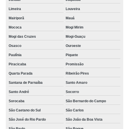
Limeira
Louveira
Mairiporã
Mauá
Mococa
Mogi Mirim
Mogi das Cruzes
Mogi-Guaçu
Osasco
Ouroeste
Paulínia
Piquete
Piracicaba
Promissão
Quarta Parada
Ribeirão Pires
Santana de Parnaíba
Santo Amaro
Santo André
Socorro
Sorocaba
São Bernardo do Campo
São Caetano do Sul
São Carlos
São José do Rio Pardo
São João da Boa Vista
São Paulo
São Roque