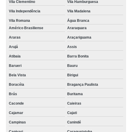
Vila Clementino
Vila Hamburguesa
Vila Independência
Vila Madalena
Vila Romana
Água Branca
Américo Brasiliense
Araraquara
Araras
Araçariguama
Arujá
Assis
Atibaia
Barra Bonita
Barueri
Bauru
Bela Vista
Birigui
Boracéia
Bragança Paulista
Brás
Buritama
Caconde
Caieiras
Cajamar
Cajati
Campinas
Canindé
Capivari
Caraguatatuba