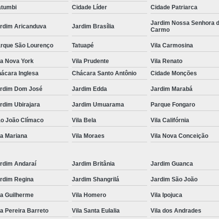
tumbi
Cidade Líder
Cidade Patriarca
Locação de Toalha de Rosto
Lo
Jardim Nossa Senhora 
rdim Aricanduva
Jardim Brasília
Carmo
Locação de Toalha de Rosto e Banho
Loc
rque São Lourenço
Tatuapé
Vila Carmosina
Locação de Toalha de Rosto para Salão
la Nova York
Vila Prudente
Vila Renato
Locação de Toalha de Rosto São Pa
ácara Inglesa
Chácara Santo Antônio
Cidade Monções
Locação de Toalha Rosto Branca
rdim Dom José
Jardim Edda
Jardim Marabá
Aluguel de Toalha Industrial Virgem
rdim Ubirajara
Jardim Umuarama
Parque Fongaro
Aluguel de Toalha para Salão de Beleza
o João Clímaco
Vila Bela
Vila Califórnia
Locação de Toalha Industrial
Locação
la Mariana
Vila Moraes
Vila Nova Conceição
Locação de Toalha Industrial Nova
Locação de Toalha Industrial Relavada
rdim Andaraí
Jardim Britânia
Jardim Guanca
rdim Regina
Jardim Shangrilá
Jardim São João
Locação de Toalha para Salão de Beleza
la Guilherme
Vila Homero
Vila Ipojuca
Manta Absorvente Azul
Manta Absorvente d
la Pereira Barreto
Vila Santa Eulalia
Vila dos Andrades
Manta Absorvente Industrial