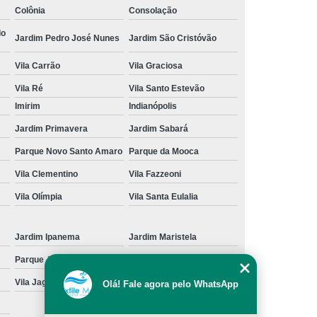
Colônia
Consolação
cação de Toalha de Rosto Branca
do
Jardim Pedro José Nunes
Jardim São Cristóvão
ação de Toalha de Rosto Grande São Paulo
Vila Carrão
Vila Graciosa
Locação de Toalha de Rosto Pequena
Vila Ré
Vila Santo Estevão
ulo
Locação de Toalha para Rosto
Imirim
Indianópolis
Aluguel de Toalha Industrial Nova
Jardim Primavera
Jardim Sabará
Aluguel de Toalha para Banheiro
Parque Novo Santo Amaro
Parque da Mooca
Empresa de Locação de Toalha Industrial
Vila Clementino
Vila Fazzeoni
 de Toalha Industrial Grande São Paulo
Vila Olímpia
Vila Santa Eulalia
Locação de Toalha Industrial Reciclada
Locação de Toalha Industrial São Paulo
Jardim Ipanema
Jardim Maristela
Parque Anhangüera
Parque Novo Mundo
Manta Absorção de óleo
Manta Absorvente
Vila Jaguara
Vila Jaraguá
Olá! Fale agora pelo WhatsApp
e óleo
Manta Absorvente Grande São Paulo
Manta Absorvente para óleo