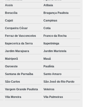
Aluguel de Toalha de Banho Branca
Assis
Atibaia
Aluguel Toalha de Banho Fio Penteado
Boracéia
Bragança Paulista
cação de Toalha de Banho Algodão
Cajati
Campinas
Locação de Toalha de Banho Grande
Cerqueira César
Cotia
aulo
Locação de Toalha de Banho Grossa
Ferraz de Vasconcelos
Franco da Rocha
Locação de Toalha de Banho São Paulo
Itapecerica da Serra
Itapetininga
e
Aluguel de Toalha de Pedicure
Jardim Marajoara
Jardim Maristela
nca
Locação de Toalha de Manicure
Mairiporã
Mauá
Locação de Toalha Manicure Pedicure
Ouroeste
Paulínia
ação de Toalha para Manicure e Pedicure
Santana de Parnaíba
Santo Amaro
ação de Toalha para Pedicure e Manicure
São Carlos
São José do Rio Pardo
anicure Grande São Paulo
Vargem Grande Paulista
Veleiros
Vila Moreira
Vila Palmeiras
ulo
Locação de Toalha Banho e Rosto
Locação de Toalha Branca para Salão