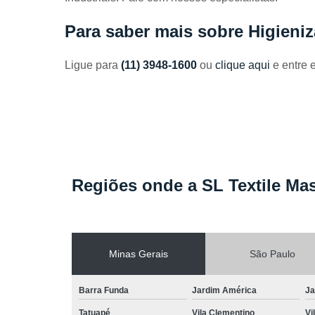
Toalhas
industriais
Para saber mais sobre Higieni
Venda de
toalhas
Ligue para
(11) 3948-1600
ou
clique aqui
e entre 
Regiões onde a SL Textile Mas
Minas Gerais
São Paulo
Barra Funda
Jardim América
Ja
Tatuapé
Vila Clementino
Vi