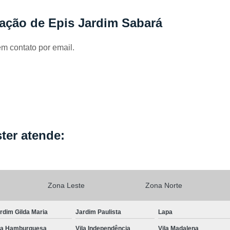
Locação de Capa de Cabeleirei
zação de Epis Jardim Sabará
Locação de Capa de Corte Industria
Locação de Capa para Cabeleireiro
em contato por email.
Locação de Kimono
Locação de Kimono B
Locação de Kimono Cetim
Locação de Ki
Locação de Kimono Grande São P
Locação de Kimono Masculino
L
Locação de Kimono Preto Feminin
ter atende:
Locação de Jogo Lençol Casal
Locaçã
Locação de Lençol Casal Algodã
Locação de Lençol de Casal
Lo
Zona Leste
Zona Norte
Locação de Lençol King Size
Lo
rdim Gilda Maria
Jardim Paulista
Lapa
Locação de Lençol Queen
Locação de Len
la Hamburguesa
Vila Independência
Vila Madalena