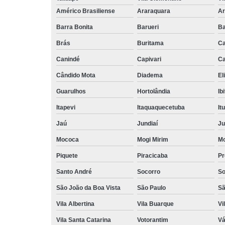
Américo Brasiliense
Araraquara
Ar
Barra Bonita
Barueri
Ba
Brás
Buritama
C
Canindé
Capivari
Ca
Cândido Mota
Diadema
El
Guarulhos
Hortolândia
Ib
Itapevi
Itaquaquecetuba
It
Jaú
Jundiaí
Ju
Mococa
Mogi Mirim
Mo
Piquete
Piracicaba
Pr
Santo André
Socorro
So
São João da Boa Vista
São Paulo
Sã
Vila Albertina
Vila Buarque
Vi
Vila Santa Catarina
Votorantim
Vá