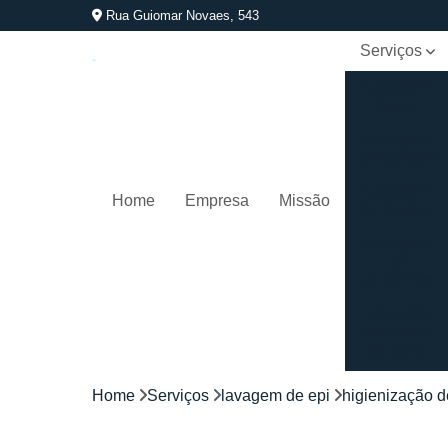
Rua Guiomar Novaes, 543
Serviços
Lavagem
de epi
Lavagem
de roupões
Lavagem
Home
Empresa
Missão
de toalhas
Lavagem
de
uniformes
Locação
de capas
de corte
Locação
Home
Serviços
lavagem de epi
higienização d
de
kimonos