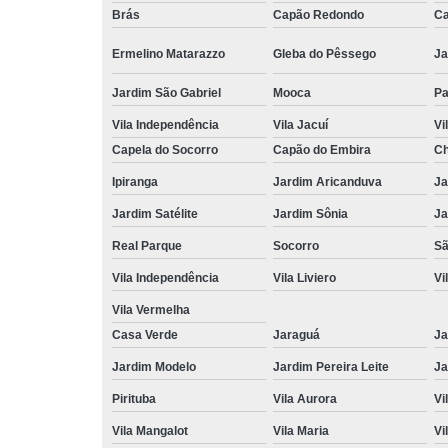
Brás
Capão Redondo
Ca
Ermelino Matarazzo
Gleba do Pêssego
Ja
Jardim São Gabriel
Mooca
Pa
Vila Independência
Vila Jacuí
Vi
Capela do Socorro
Capão do Embira
Ch
Ipiranga
Jardim Aricanduva
Ja
Jardim Satélite
Jardim Sônia
Ja
Real Parque
Socorro
Sã
Vila Independência
Vila Liviero
Vi
Vila Vermelha
Casa Verde
Jaraguá
Ja
Jardim Modelo
Jardim Pereira Leite
Ja
Pirituba
Vila Aurora
Vi
Vila Mangalot
Vila Maria
Vi