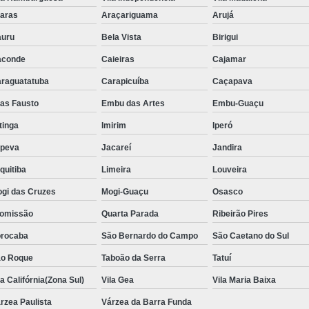
Aluguel de Toalha de Banho Adulto
aras
Araçariguama
Arujá
Aluguel de Toalha de Banho Casal
uru
Bela Vista
Birigui
Locação de Toalha de Banho
Lo
aconde
Caieiras
Cajamar
Locação de Toalha de Banho e Rosto
raguatatuba
Carapicuíba
Caçapava
Locação de Toalha de Banho Grande São P
ias Fausto
Embu das Artes
Embu-Guaçu
Locação de Toalha de Banho Industrial
itinga
Imirim
Iperó
Aluguel de Toalha Branca Manicur
upeva
Jacareí
Jandira
Aluguel de Toalha para Manicure Bra
quitiba
Limeira
Louveira
Locação de Toalha de Manicure Branca
gi das Cruzes
Mogi-Guaçu
Osasco
Locação de Toalha para Manicure
Loc
omissão
Quarta Parada
Ribeirão Pires
Locação de Toalha para Pedicure
Loc
rocaba
São Bernardo do Campo
São Caetano do Sul
o Roque
Taboão da Serra
Locação de Toalhas de M
Tatuí
la Califórnia(Zona Sul)
Vila Gea
Vila Maria Baixa
Locação de Toalhas de Manicure São Pa
rzea Paulista
Várzea da Barra Funda
Locação de Toalha Branca de Rosto