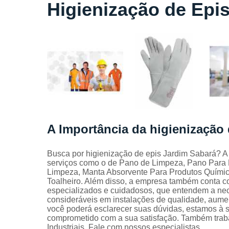
Locação
Higienização de Epi
de lençóis
Locação
de toalhas
de banho
Locação
de toalhas
de
manicure
Locação
de toalhas
A Importância da higienização
de rosto
Locação
Busca por higienização de epis Jardim Sabará? A S
de toalhas
serviços como o de Pano de Limpeza, Pano Para 
industriais
Limpeza, Manta Absorvente Para Produtos Químic
Toalheiro. Além disso, a empresa também conta co
Mantas
especializados e cuidadosos, que entendem a nec
absorvente
consideráveis em instalações de qualidade, aumen
Panos de
você poderá esclarecer suas dúvidas, estamos à 
limpeza
comprometido com a sua satisfação. Também trab
Industriais. Fale com nossos especialistas.