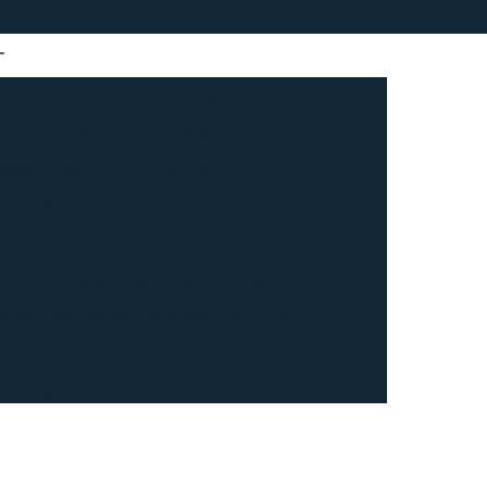
sa Especializada em Lavagem de Epis
ienização de Epis
Lavagem de Epis
avagem de Epis Grande São Paulo
pis São Paulo
Lavagem Epis e Uniforme
Aluguel de Roupão
Lavagem de Roupão
nino
Lavagem de Roupão Branco
vagem de Roupão de Banho Feminino
ino
Lavagem de Roupão Feminino
Lavagem de Roupão Masculino Atoalhado
ação de Roupão
Lavagem de Toalha
agem de Toalha Branca Industrial