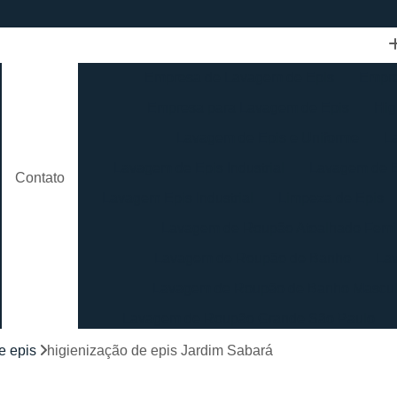
Empresa de Lavagem de Epis
Empre
Empresa para Lavagem de Epis
Hig
Lavagem de Epis e Uniforme
L
Lavagem de Epis Industrial
Lavagem de E
Contato
Lavagem Epis Industrial
Limpeza de Epis
Lavagem de Roupão Atoalhado Femi
Lavagem de Roupão de Banho
La
Lavagem de Roupão de Banho Mascul
Lavagem de Roupão Grande São Paulo
Lavagem de Roupão São Paulo
Loc
e epis
higienização de epis Jardim Sabará
Lavagem de Toalha Branca
Lav