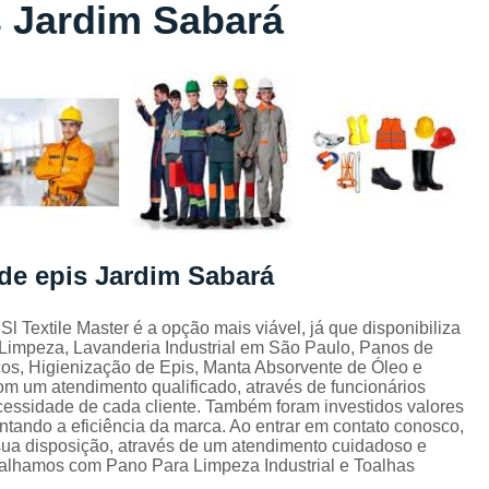
s Jardim Sabará
Lavagem de Toalha de Banho
Lavagem de Toalha Grande São Pau
Lavagem de Toalha para Salão de Beleza
Lavagem de Toalha São Paulo
Lavagem Toalha de Banho
Empresa de La
Lavagem de Uniforme da Empresa
Lavagem de Uniforme de Salão de Bele
 de epis Jardim Sabará
Lavagem de Uniforme e Epi
Lava
Lavagem de Uniforme Industrial
l Textile Master é a opção mais viável, já que disponibiliza
Limpeza, Lavanderia Industrial em São Paulo, Panos de
Lavagem Especializada de Uniforme Indus
os, Higienização de Epis, Manta Absorvente de Óleo e
Aluguel de Capa de Cortar Cabelo
m um atendimento qualificado, através de funcionários
essidade de cada cliente. Também foram investidos valores
Aluguel de Capa para Cortar Cabel
tando a eficiência da marca. Ao entrar em contato conosco,
sua disposição, através de um atendimento cuidadoso e
Locação de Capa de Barbeiro Grande São Pau
alhamos com Pano Para Limpeza Industrial e Toalhas