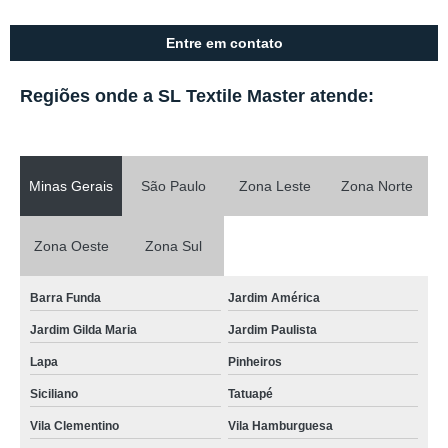
Entre em contato
Regiões onde a SL Textile Master atende:
Minas Gerais
São Paulo
Zona Leste
Zona Norte
Zona Oeste
Zona Sul
Barra Funda
Jardim América
Jardim Gilda Maria
Jardim Paulista
Lapa
Pinheiros
Siciliano
Tatuapé
Vila Clementino
Vila Hamburguesa