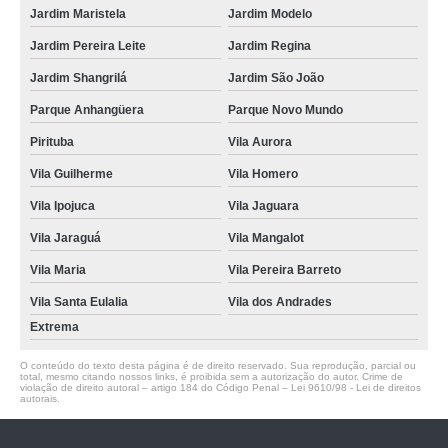
Jardim Maristela
Jardim Modelo
Jardim Pereira Leite
Jardim Regina
Jardim Shangrilá
Jardim São João
Parque Anhangüera
Parque Novo Mundo
Pirituba
Vila Aurora
Vila Guilherme
Vila Homero
Vila Ipojuca
Vila Jaguara
Vila Jaraguá
Vila Mangalot
Vila Maria
Vila Pereira Barreto
Vila Santa Eulalia
Vila dos Andrades
Extrema
O conteúdo do texto desta página é de direito reservado. Sua reprodução, parcial ou
total, mesmo citando nossos links, é proibida sem a autorização do autor. Crime de
violação de direito autoral – artigo 184 do Código Penal –
Lei 9610/98 - Lei de direitos
autorais
.