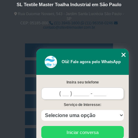
SL Textile Master Toalha Industrial em São Paulo
Rua Guiomar Novaes, 543 - Jardim Santa Lucrécia São Paulo -
SP
CEP: 05185-000
(11) 3948-1600
(11) 96358-0246
contato@sltextilemaster.com.br
Home
Olá! Fale agora pelo WhatsApp
Empresa
Insira seu telefone
Missão
Serviços
Serviço de Interesse:
Contato
Iniciar conversa
Mapa do site