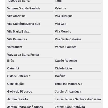
Taboão da Serra
Tatuí
Vargem Grande Paulista
Veleiros
Vila Albertina
Vila Buarque
Vila Califórnia(Zona Sul)
Vila Gea
Vila Maria Baixa
Vila Moreira
Vila Palmeiras
Vila Santa Catarina
Votorantim
Várzea Paulista
Várzea da Barra Funda
Brás
Capão Redondo
Catumbi
Cidade Líder
Cidade Patriarca
Colônia
Consolação
Ermelino Matarazzo
Gleba do Pêssego
Jardim Aricanduva
Jardim Brasília
Jardim Nossa Senhora do Carmo
Jardim Pedro José Nunes
Jardim São Cristóvão