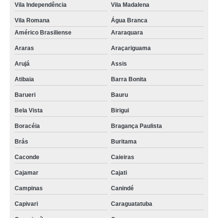
Vila Independência
Vila Madalena
Vila Romana
Água Branca
Américo Brasiliense
Araraquara
Araras
Araçariguama
Arujá
Assis
Atibaia
Barra Bonita
Barueri
Bauru
Bela Vista
Birigui
Boracéia
Bragança Paulista
Brás
Buritama
Caconde
Caieiras
Cajamar
Cajati
Campinas
Canindé
Capivari
Caraguatatuba