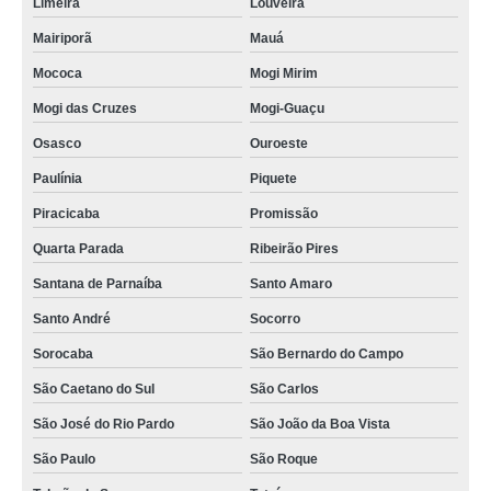
Limeira
Louveira
Mairiporã
Mauá
Mococa
Mogi Mirim
Mogi das Cruzes
Mogi-Guaçu
Osasco
Ouroeste
Paulínia
Piquete
Piracicaba
Promissão
Quarta Parada
Ribeirão Pires
Santana de Parnaíba
Santo Amaro
Santo André
Socorro
Sorocaba
São Bernardo do Campo
São Caetano do Sul
São Carlos
São José do Rio Pardo
São João da Boa Vista
São Paulo
São Roque