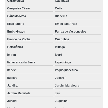
Carapicuíba
Caçapava
Cerqueira César
Cotia
Cândido Mota
Diadema
Elias Fausto
Embu das Artes
Embu-Guaçu
Ferraz de Vasconcelos
Franco da Rocha
Guarulhos
Hortolândia
Ibitinga
Imirim
Iperó
Itapecerica da Serra
Itapetininga
Itapevi
Itaquaquecetuba
Itupeva
Jacareí
Jandira
Jardim Marajoara
Jardim Maristela
Jaú
Jundiaí
Juquitiba