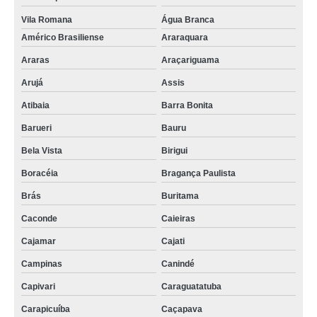
Vila Romana
Água Branca
Américo Brasiliense
Araraquara
Araras
Araçariguama
Arujá
Assis
Atibaia
Barra Bonita
Barueri
Bauru
Bela Vista
Birigui
Boracéia
Bragança Paulista
Brás
Buritama
Caconde
Caieiras
Cajamar
Cajati
Campinas
Canindé
Capivari
Caraguatatuba
Carapicuíba
Caçapava