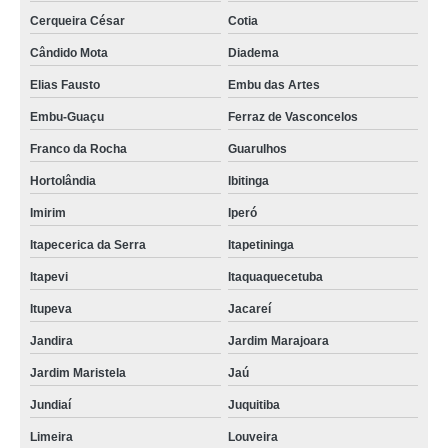
Cerqueira César
Cotia
Cândido Mota
Diadema
Elias Fausto
Embu das Artes
Embu-Guaçu
Ferraz de Vasconcelos
Franco da Rocha
Guarulhos
Hortolândia
Ibitinga
Imirim
Iperó
Itapecerica da Serra
Itapetininga
Itapevi
Itaquaquecetuba
Itupeva
Jacareí
Jandira
Jardim Marajoara
Jardim Maristela
Jaú
Jundiaí
Juquitiba
Limeira
Louveira