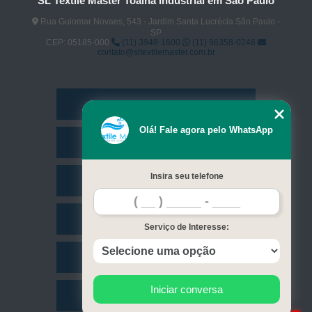
SL Textile Master Toalha Industrial em São Paulo
Rua Guiomar Novaes, 543 - Jardim Santa Lucrécia São Paulo -
SP
CEP: 05185-000
(11) 3948-1600
(11) 96358-0246
contato@sltextilemaster.com.br
Home
Olá! Fale agora pelo WhatsApp
Empresa
Insira seu telefone
Missão
Serviços
Serviço de Interesse:
Contato
Iniciar conversa
Mapa do site