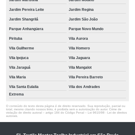
Jardim Maristela
Jardim Modelo
Jardim Pereira Leite
Jardim Regina
Jardim Shangrilá
Jardim São João
Parque Anhangüera
Parque Novo Mundo
Pirituba
Vila Aurora
Vila Guilherme
Vila Homero
Vila Ipojuca
Vila Jaguara
Vila Jaraguá
Vila Mangalot
Vila Maria
Vila Pereira Barreto
Vila Santa Eulalia
Vila dos Andrades
Extrema
O conteúdo do texto desta página é de direito reservado. Sua reprodução, parcial ou
total, mesmo citando nossos links, é proibida sem a autorização do autor. Crime de
violação de direito autoral – artigo 184 do Código Penal –
Lei 9610/98 - Lei de direitos
autorais
.