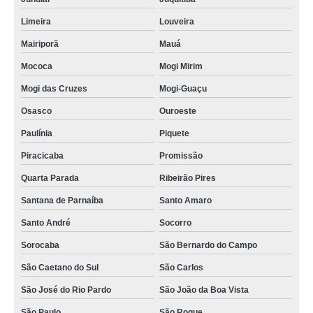
Limeira
Louveira
Mairiporã
Mauá
Mococa
Mogi Mirim
Mogi das Cruzes
Mogi-Guaçu
Osasco
Ouroeste
Paulínia
Piquete
Piracicaba
Promissão
Quarta Parada
Ribeirão Pires
Santana de Parnaíba
Santo Amaro
Santo André
Socorro
Sorocaba
São Bernardo do Campo
São Caetano do Sul
São Carlos
São José do Rio Pardo
São João da Boa Vista
São Paulo
São Roque