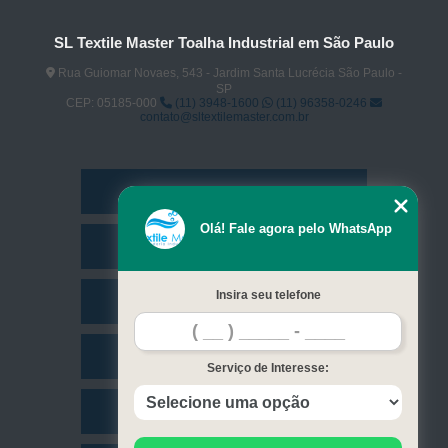
SL Textile Master Toalha Industrial em São Paulo
Rua Guiomar Novaes, 543 - Jardim Santa Lucrécia São Paulo -
SP
CEP: 05185-000
(11) 3948-1600
(11) 96358-0246
contato@sltextilemaster.com.br
Home
Olá! Fale agora pelo WhatsApp
Empresa
Insira seu telefone
Missão
Serviços
Serviço de Interesse:
Contato