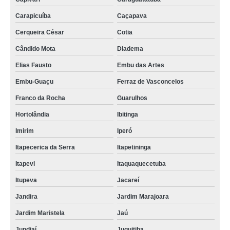
Carapicuíba
Caçapava
Cerqueira César
Cotia
Cândido Mota
Diadema
Elias Fausto
Embu das Artes
Embu-Guaçu
Ferraz de Vasconcelos
Franco da Rocha
Guarulhos
Hortolândia
Ibitinga
Imirim
Iperó
Itapecerica da Serra
Itapetininga
Itapevi
Itaquaquecetuba
Itupeva
Jacareí
Jandira
Jardim Marajoara
Jardim Maristela
Jaú
Jundiaí
Juquitiba