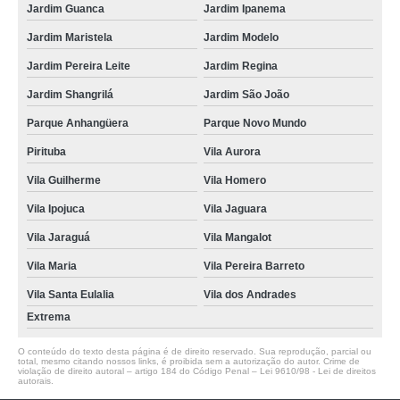
Jardim Guanca
Jardim Ipanema
Jardim Maristela
Jardim Modelo
Jardim Pereira Leite
Jardim Regina
Jardim Shangrilá
Jardim São João
Parque Anhangüera
Parque Novo Mundo
Pirituba
Vila Aurora
Vila Guilherme
Vila Homero
Vila Ipojuca
Vila Jaguara
Vila Jaraguá
Vila Mangalot
Vila Maria
Vila Pereira Barreto
Vila Santa Eulalia
Vila dos Andrades
Extrema
O conteúdo do texto desta página é de direito reservado. Sua reprodução, parcial ou
total, mesmo citando nossos links, é proibida sem a autorização do autor. Crime de
violação de direito autoral – artigo 184 do Código Penal –
Lei 9610/98 - Lei de direitos
autorais
.