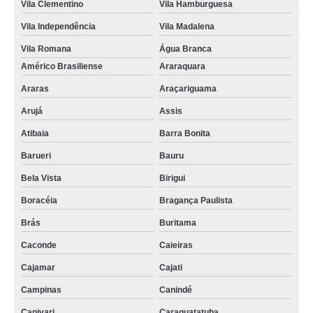
Vila Clementino
Vila Hamburguesa
Vila Independência
Vila Madalena
Vila Romana
Água Branca
Américo Brasiliense
Araraquara
Araras
Araçariguama
Arujá
Assis
Atibaia
Barra Bonita
Barueri
Bauru
Bela Vista
Birigui
Boracéia
Bragança Paulista
Brás
Buritama
Caconde
Caieiras
Cajamar
Cajati
Campinas
Canindé
Capivari
Caraguatatuba