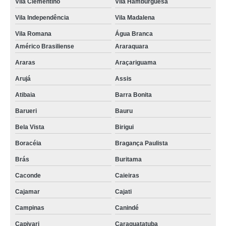
Vila Clementino
Vila Hamburguesa
Vila Independência
Vila Madalena
Vila Romana
Água Branca
Américo Brasiliense
Araraquara
Araras
Araçariguama
Arujá
Assis
Atibaia
Barra Bonita
Barueri
Bauru
Bela Vista
Birigui
Boracéia
Bragança Paulista
Brás
Buritama
Caconde
Caieiras
Cajamar
Cajati
Campinas
Canindé
Capivari
Caraguatatuba