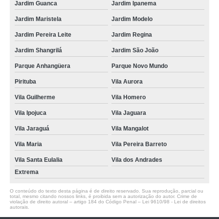
Jardim Guanca
Jardim Ipanema
Jardim Maristela
Jardim Modelo
Jardim Pereira Leite
Jardim Regina
Jardim Shangrilá
Jardim São João
Parque Anhangüera
Parque Novo Mundo
Pirituba
Vila Aurora
Vila Guilherme
Vila Homero
Vila Ipojuca
Vila Jaguara
Vila Jaraguá
Vila Mangalot
Vila Maria
Vila Pereira Barreto
Vila Santa Eulalia
Vila dos Andrades
Extrema
O conteúdo do texto desta página é de direito reservado. Sua reprodução, parcial ou
total, mesmo citando nossos links, é proibida sem a autorização do autor. Crime de
violação de direito autoral – artigo 184 do Código Penal –
Lei 9610/98 - Lei de direitos
autorais
.