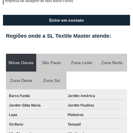
empresa de lavagem de epis Barra Funda
Entre em contato
Regiões onde a SL Textile Master atende:
Minas Gerais
São Paulo
Zona Leste
Zona Norte
Zona Oeste
Zona Sul
Barra Funda
Jardim América
Jardim Gilda Maria
Jardim Paulista
Lapa
Pinheiros
Siciliano
Tatuapé