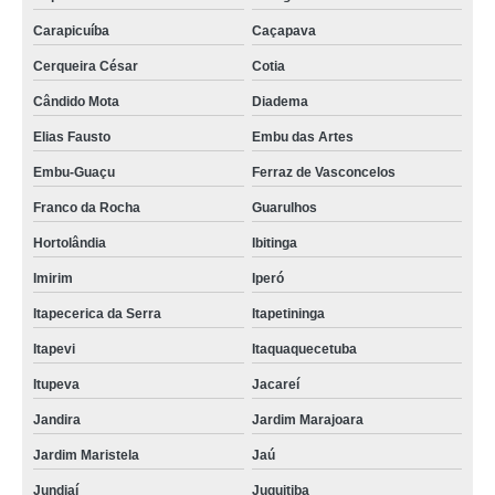
Carapicuíba
Caçapava
Cerqueira César
Cotia
Cândido Mota
Diadema
Elias Fausto
Embu das Artes
Embu-Guaçu
Ferraz de Vasconcelos
Franco da Rocha
Guarulhos
Hortolândia
Ibitinga
Imirim
Iperó
Itapecerica da Serra
Itapetininga
Itapevi
Itaquaquecetuba
Itupeva
Jacareí
Jandira
Jardim Marajoara
Jardim Maristela
Jaú
Jundiaí
Juquitiba