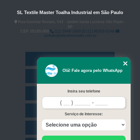
SL Textile Master Toalha Industrial em São Paulo
Rua Guiomar Novaes, 543 - Jardim Santa Lucrécia São Paulo -
SP
CEP: 05185-000
(11) 3948-1600
(11) 96358-0246
contato@sltextilemaster.com.br
Home
Olá! Fale agora pelo WhatsApp
Empresa
Insira seu telefone
Missão
Serviços
Serviço de Interesse:
Contato