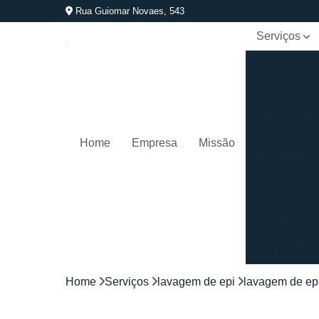
Rua Guiomar Novaes, 543
Serviços
Lavagem
de epi
Lavagem
de roupões
Lavagem
Home
Empresa
Missão
de toalhas
Lavagem
de
uniformes
Locação
de capas
de corte
Locação
Home
Serviços
lavagem de epi
lavagem de ep
de
kimonos