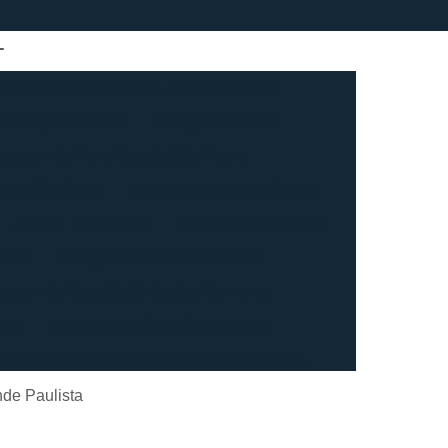
sa Especializada em Lavagem de Epis
ienização de Epis
Lavagem de Epis
avagem de Epis Grande São Paulo
pis São Paulo
Lavagem Epis e Uniforme
Aluguel de Roupão
Lavagem de Roupão
nino
Lavagem de Roupão Branco
vagem de Roupão de Banho Feminino
ino
Lavagem de Roupão Feminino
Lavagem de Roupão Masculino Atoalhado
ação de Roupão
Lavagem de Toalha
de Paulista
agem de Toalha Branca Industrial