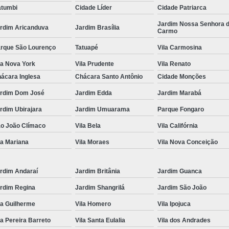
tumbi
Cidade Líder
Cidade Patriarca
Locação de Toalha de Rosto
Lo
Jardim Nossa Senhora 
rdim Aricanduva
Jardim Brasília
Carmo
Locação de Toalha de Rosto e Banho
Loc
rque São Lourenço
Tatuapé
Vila Carmosina
Locação de Toalha de Rosto para Salão
la Nova York
Vila Prudente
Vila Renato
Locação de Toalha de Rosto São Pa
ácara Inglesa
Chácara Santo Antônio
Cidade Monções
Locação de Toalha Rosto Branca
rdim Dom José
Jardim Edda
Jardim Marabá
Aluguel de Toalha Industrial Virgem
rdim Ubirajara
Jardim Umuarama
Parque Fongaro
Aluguel de Toalha para Salão de Beleza
o João Clímaco
Vila Bela
Vila Califórnia
Locação de Toalha Industrial
Locação
la Mariana
Vila Moraes
Vila Nova Conceição
Locação de Toalha Industrial Nova
Locação de Toalha Industrial Relavada
rdim Andaraí
Jardim Britânia
Jardim Guanca
rdim Regina
Jardim Shangrilá
Jardim São João
Locação de Toalha para Salão de Beleza
la Guilherme
Vila Homero
Vila Ipojuca
Manta Absorvente Azul
Manta Absorvente d
la Pereira Barreto
Vila Santa Eulalia
Vila dos Andrades
Manta Absorvente Industrial