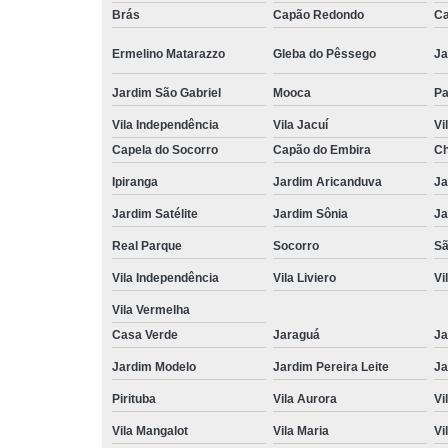
Brás
Capão Redondo
Ca
Ermelino Matarazzo
Gleba do Pêssego
Ja
Jardim São Gabriel
Mooca
Pa
Vila Independência
Vila Jacuí
Vi
Capela do Socorro
Capão do Embira
Ch
Ipiranga
Jardim Aricanduva
Ja
Jardim Satélite
Jardim Sônia
Ja
Real Parque
Socorro
Sã
Vila Independência
Vila Liviero
Vi
Vila Vermelha
Casa Verde
Jaraguá
Ja
Jardim Modelo
Jardim Pereira Leite
Ja
Pirituba
Vila Aurora
Vi
Vila Mangalot
Vila Maria
Vi