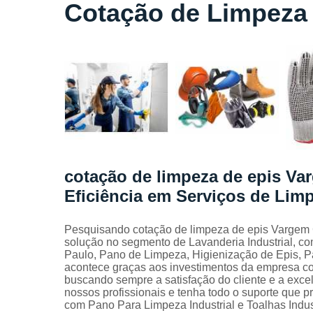
Locação
Cotação de Limpeza 
de lençóis
Locação
de toalhas
de banho
Locação
de toalhas
de
manicure
Locação
de toalhas
cotação de limpeza de epis Va
de rosto
Eficiência em Serviços de Lim
Locação
de toalhas
industriais
Pesquisando cotação de limpeza de epis Vargem G
solução no segmento de Lavanderia Industrial, c
Mantas
Paulo, Pano de Limpeza, Higienização de Epis, Pa
absorvente
acontece graças aos investimentos da empresa com
buscando sempre a satisfação do cliente e a exce
Panos de
nossos profissionais e tenha todo o suporte que p
limpeza
com Pano Para Limpeza Industrial e Toalhas Indust