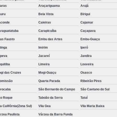
Aluguel de Toalha de Banho Adulto
aras
Araçariguama
Arujá
Aluguel de Toalha de Banho Casal
uru
Bela Vista
Birigui
Locação de Toalha de Banho
Lo
aconde
Caieiras
Cajamar
Locação de Toalha de Banho e Rosto
raguatatuba
Carapicuíba
Caçapava
Locação de Toalha de Banho Grande São P
ias Fausto
Embu das Artes
Embu-Guaçu
Locação de Toalha de Banho Industrial
itinga
Imirim
Iperó
Aluguel de Toalha Branca Manicur
upeva
Jacareí
Jandira
Aluguel de Toalha para Manicure Bra
quitiba
Limeira
Louveira
Locação de Toalha de Manicure Branca
gi das Cruzes
Mogi-Guaçu
Osasco
Locação de Toalha para Manicure
Loc
omissão
Quarta Parada
Ribeirão Pires
Locação de Toalha para Pedicure
Loc
rocaba
São Bernardo do Campo
São Caetano do Sul
o Roque
Taboão da Serra
Locação de Toalhas de M
Tatuí
la Califórnia(Zona Sul)
Vila Gea
Vila Maria Baixa
Locação de Toalhas de Manicure São Pa
rzea Paulista
Várzea da Barra Funda
Locação de Toalha Branca de Rosto