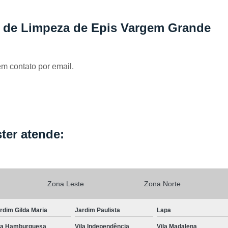
Locação de Capa de Cabeleirei
Locação de Capa de Corte Industria
o de Limpeza de Epis Vargem Grande
Locação de Capa para Cabeleireiro
Locação de Kimono
Locação de Kimono B
em contato por email.
Locação de Kimono Cetim
Locação de Ki
Locação de Kimono Grande São P
Locação de Kimono Masculino
L
Locação de Kimono Preto Feminin
ter atende:
Locação de Jogo Lençol Casal
Locaçã
Locação de Lençol Casal Algodã
Locação de Lençol de Casal
Lo
Zona Leste
Zona Norte
Locação de Lençol King Size
Lo
rdim Gilda Maria
Jardim Paulista
Lapa
Locação de Lençol Queen
Locação de Len
la Hamburguesa
Vila Independência
Vila Madalena