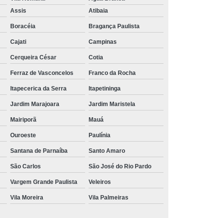
Aluguel de Toalha de Banho Branca
Assis
Atibaia
Aluguel Toalha de Banho Fio Penteado
Boracéia
Bragança Paulista
cação de Toalha de Banho Algodão
Cajati
Campinas
Locação de Toalha de Banho Grande
Cerqueira César
Cotia
aulo
Locação de Toalha de Banho Grossa
Ferraz de Vasconcelos
Franco da Rocha
Locação de Toalha de Banho São Paulo
Itapecerica da Serra
Itapetininga
e
Aluguel de Toalha de Pedicure
Jardim Marajoara
Jardim Maristela
nca
Locação de Toalha de Manicure
Mairiporã
Mauá
Locação de Toalha Manicure Pedicure
Ouroeste
Paulínia
ação de Toalha para Manicure e Pedicure
Santana de Parnaíba
Santo Amaro
ação de Toalha para Pedicure e Manicure
São Carlos
São José do Rio Pardo
anicure Grande São Paulo
Vargem Grande Paulista
Veleiros
Vila Moreira
Vila Palmeiras
ulo
Locação de Toalha Banho e Rosto
Locação de Toalha Branca para Salão