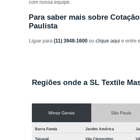
com nossa equipe.
Toalhas
industriais
Para saber mais sobre Cotaçã
Venda de
Paulista
toalhas
Ligue para
(11) 3948-1600
ou
clique aqui
e entre 
Regiões onde a SL Textile Mas
Minas Gerais
São Paulo
Barra Funda
Jardim América
Ja
Tatuapé
Vila Clementino
Vi