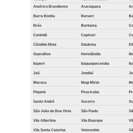
Américo Brasiliense
Araraquara
Ar
Barra Bonita
Barueri
Ba
Brás
Buritama
C
Canindé
Capivari
Ca
Cândido Mota
Diadema
El
Guarulhos
Hortolândia
Ib
Itapevi
Itaquaquecetuba
It
Jaú
Jundiaí
Ju
Mococa
Mogi Mirim
Mo
Piquete
Piracicaba
Pr
Santo André
Socorro
So
São João da Boa Vista
São Paulo
Sã
Vila Albertina
Vila Buarque
Vi
Vila Santa Catarina
Votorantim
Vá