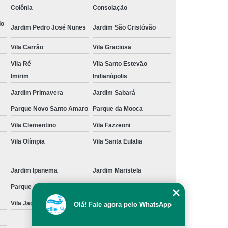
Colônia
Consolação
cação de Toalha de Rosto Branca
do
Jardim Pedro José Nunes
Jardim São Cristóvão
ação de Toalha de Rosto Grande São Paulo
Vila Carrão
Vila Graciosa
Locação de Toalha de Rosto Pequena
Vila Ré
Vila Santo Estevão
ulo
Locação de Toalha para Rosto
Imirim
Indianópolis
Aluguel de Toalha Industrial Nova
Jardim Primavera
Jardim Sabará
Aluguel de Toalha para Banheiro
Parque Novo Santo Amaro
Parque da Mooca
Empresa de Locação de Toalha Industrial
Vila Clementino
Vila Fazzeoni
 de Toalha Industrial Grande São Paulo
Vila Olímpia
Vila Santa Eulalia
Locação de Toalha Industrial Reciclada
Locação de Toalha Industrial São Paulo
Jardim Ipanema
Jardim Maristela
Parque Anhangüera
Parque Novo Mundo
Manta Absorção de óleo
Manta Absorvente
Vila Jaguara
Vila Jaraguá
Olá! Fale agora pelo WhatsApp
e óleo
Manta Absorvente Grande São Paulo
Manta Absorvente para óleo