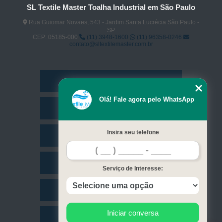
SL Textile Master Toalha Industrial em São Paulo
Rua Guiomar Novaes, 543 - Jardim Santa Lucrécia São Paulo -
SP
CEP: 05185-000
(11) 3948-1600
(11) 96358-0246
contato@sltextilemaster.com.br
Home
Olá! Fale agora pelo WhatsApp
Empresa
Insira seu telefone
Missão
Serviços
Serviço de Interesse:
Contato
Iniciar conversa
Mapa do site