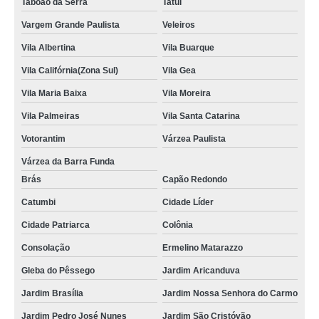
Taboão da Serra
Tatuí
Vargem Grande Paulista
Veleiros
Vila Albertina
Vila Buarque
Vila Califórnia(Zona Sul)
Vila Gea
Vila Maria Baixa
Vila Moreira
Vila Palmeiras
Vila Santa Catarina
Votorantim
Várzea Paulista
Várzea da Barra Funda
Brás
Capão Redondo
Catumbi
Cidade Líder
Cidade Patriarca
Colônia
Consolação
Ermelino Matarazzo
Gleba do Pêssego
Jardim Aricanduva
Jardim Brasília
Jardim Nossa Senhora do Carmo
Jardim Pedro José Nunes
Jardim São Cristóvão