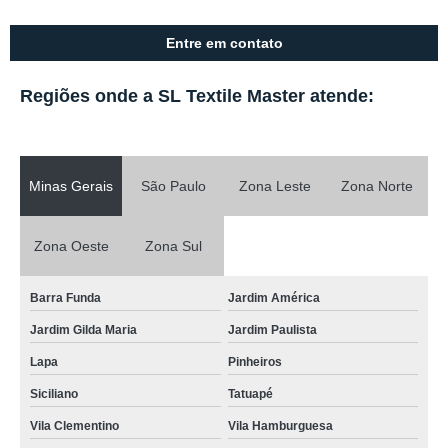
Entre em contato
Regiões onde a SL Textile Master atende:
Minas Gerais
São Paulo
Zona Leste
Zona Norte
Zona Oeste
Zona Sul
Barra Funda
Jardim América
Jardim Gilda Maria
Jardim Paulista
Lapa
Pinheiros
Siciliano
Tatuapé
Vila Clementino
Vila Hamburguesa