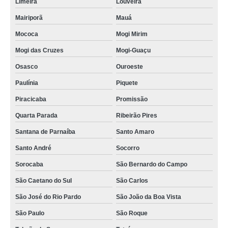
Limeira
Louveira
Mairiporã
Mauá
Mococa
Mogi Mirim
Mogi das Cruzes
Mogi-Guaçu
Osasco
Ouroeste
Paulínia
Piquete
Piracicaba
Promissão
Quarta Parada
Ribeirão Pires
Santana de Parnaíba
Santo Amaro
Santo André
Socorro
Sorocaba
São Bernardo do Campo
São Caetano do Sul
São Carlos
São José do Rio Pardo
São João da Boa Vista
São Paulo
São Roque