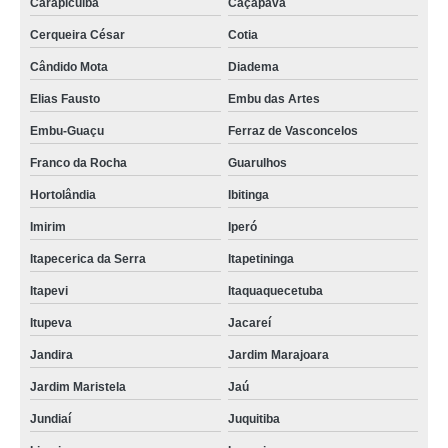
Carapicuíba
Caçapava
Cerqueira César
Cotia
Cândido Mota
Diadema
Elias Fausto
Embu das Artes
Embu-Guaçu
Ferraz de Vasconcelos
Franco da Rocha
Guarulhos
Hortolândia
Ibitinga
Imirim
Iperó
Itapecerica da Serra
Itapetininga
Itapevi
Itaquaquecetuba
Itupeva
Jacareí
Jandira
Jardim Marajoara
Jardim Maristela
Jaú
Jundiaí
Juquitiba