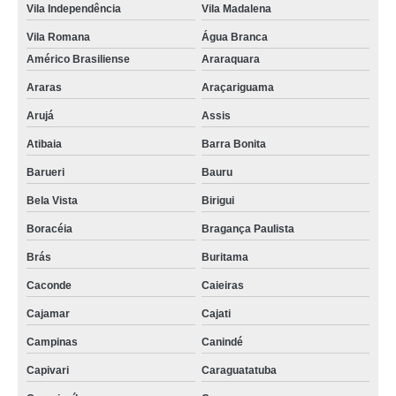
Vila Independência
Vila Madalena
Vila Romana
Água Branca
Américo Brasiliense
Araraquara
Araras
Araçariguama
Arujá
Assis
Atibaia
Barra Bonita
Barueri
Bauru
Bela Vista
Birigui
Boracéia
Bragança Paulista
Brás
Buritama
Caconde
Caieiras
Cajamar
Cajati
Campinas
Canindé
Capivari
Caraguatatuba