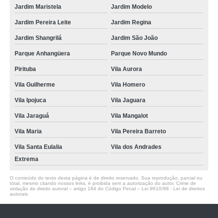
Jardim Maristela
Jardim Modelo
Jardim Pereira Leite
Jardim Regina
Jardim Shangrilá
Jardim São João
Parque Anhangüera
Parque Novo Mundo
Pirituba
Vila Aurora
Vila Guilherme
Vila Homero
Vila Ipojuca
Vila Jaguara
Vila Jaraguá
Vila Mangalot
Vila Maria
Vila Pereira Barreto
Vila Santa Eulalia
Vila dos Andrades
Extrema
O conteúdo do texto desta página é de direito reservado. Sua reprodução, parcial ou
total, mesmo citando nossos links, é proibida sem a autorização do autor. Crime de
violação de direito autoral – artigo 184 do Código Penal –
Lei 9610/98 - Lei de direitos
autorais
.