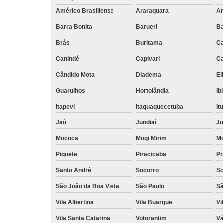
Américo Brasiliense
Araraquara
Ar
Barra Bonita
Barueri
Ba
Brás
Buritama
C
Canindé
Capivari
Ca
Cândido Mota
Diadema
El
Guarulhos
Hortolândia
Ib
Itapevi
Itaquaquecetuba
It
Jaú
Jundiaí
Ju
Mococa
Mogi Mirim
Mo
Piquete
Piracicaba
Pr
Santo André
Socorro
So
São João da Boa Vista
São Paulo
Sã
Vila Albertina
Vila Buarque
Vi
Vila Santa Catarina
Votorantim
Vá