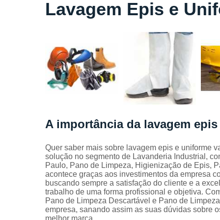
Locação
Lavagem Epis e Unif
de lençóis
Locação
de toalhas
de banho
Locação
de toalhas
de
manicure
Locação
de toalhas
A importância da lavagem epis 
de rosto
Locação
Quer saber mais sobre lavagem epis e uniforme val
de toalhas
solução no segmento de Lavanderia Industrial, c
industriais
Paulo, Pano de Limpeza, Higienização de Epis, Pa
acontece graças aos investimentos da empresa com
Mantas
buscando sempre a satisfação do cliente e a exc
absorvente
trabalho de uma forma profissional e objetiva. Co
Panos de
Pano de Limpeza Descartável e Pano de Limpeza 
limpeza
empresa, sanando assim as suas dúvidas sobre os
melhor marca.