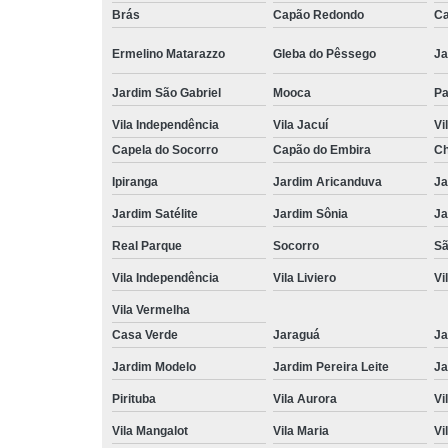
Brás
Capão Redondo
Ca
Ermelino Matarazzo
Gleba do Pêssego
Ja
Jardim São Gabriel
Mooca
Pa
Vila Independência
Vila Jacuí
Vi
Capela do Socorro
Capão do Embira
Ch
Ipiranga
Jardim Aricanduva
Ja
Jardim Satélite
Jardim Sônia
Ja
Real Parque
Socorro
Sã
Vila Independência
Vila Liviero
Vi
Vila Vermelha
Casa Verde
Jaraguá
Ja
Jardim Modelo
Jardim Pereira Leite
Ja
Pirituba
Vila Aurora
Vi
Vila Mangalot
Vila Maria
Vi