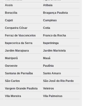
Aluguel de Toalha de Banho Branca
Assis
Atibaia
Aluguel Toalha de Banho Fio Penteado
Boracéia
Bragança Paulista
cação de Toalha de Banho Algodão
Cajati
Campinas
Locação de Toalha de Banho Grande
Cerqueira César
Cotia
aulo
Locação de Toalha de Banho Grossa
Ferraz de Vasconcelos
Franco da Rocha
Locação de Toalha de Banho São Paulo
Itapecerica da Serra
Itapetininga
e
Aluguel de Toalha de Pedicure
Jardim Marajoara
Jardim Maristela
nca
Locação de Toalha de Manicure
Mairiporã
Mauá
Locação de Toalha Manicure Pedicure
Ouroeste
Paulínia
ação de Toalha para Manicure e Pedicure
Santana de Parnaíba
Santo Amaro
ação de Toalha para Pedicure e Manicure
São Carlos
São José do Rio Pardo
anicure Grande São Paulo
Vargem Grande Paulista
Veleiros
Vila Moreira
Vila Palmeiras
ulo
Locação de Toalha Banho e Rosto
Locação de Toalha Branca para Salão