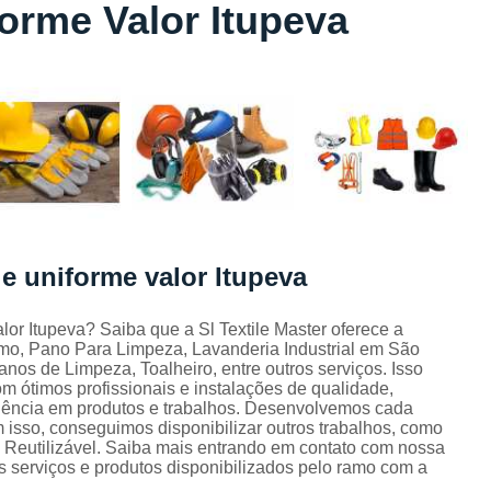
orme Valor Itupeva
Lavagem de Toalha de Banho
Lavagem de Toalha Grande São Pau
Lavagem de Toalha para Salão de Beleza
Lavagem de Toalha São Paulo
Lavagem Toalha de Banho
Empresa de La
Lavagem de Uniforme da Empresa
Lavagem de Uniforme de Salão de Bele
e uniforme valor Itupeva
Lavagem de Uniforme e Epi
Lava
Lavagem de Uniforme Industrial
or Itupeva? Saiba que a Sl Textile Master oferece a
omo, Pano Para Limpeza, Lavanderia Industrial em São
Lavagem Especializada de Uniforme Indus
nos de Limpeza, Toalheiro, entre outros serviços. Isso
Aluguel de Capa de Cortar Cabelo
 ótimos profissionais e instalações de qualidade,
elência em produtos e trabalhos. Desenvolvemos cada
Aluguel de Capa para Cortar Cabel
m isso, conseguimos disponibilizar outros trabalhos, como
Reutilizável. Saiba mais entrando em contato com nossa
Locação de Capa de Barbeiro Grande São Pau
 serviços e produtos disponibilizados pelo ramo com a