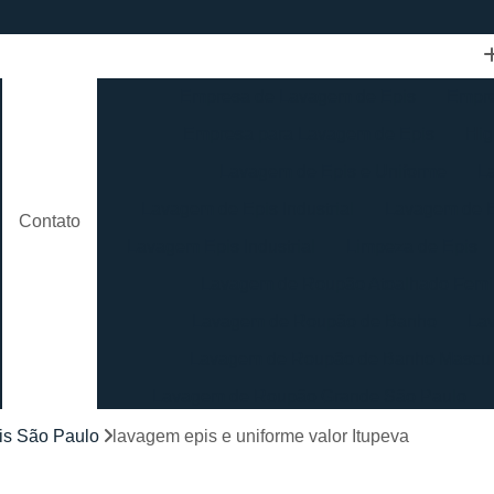
Empresa de Lavagem de Epis
Empre
Empresa para Lavagem de Epis
Hig
Lavagem de Epis e Uniforme
L
Lavagem de Epis Industrial
Lavagem de E
Contato
Lavagem Epis Industrial
Limpeza de Epis
Lavagem de Roupão Atoalhado Femi
Lavagem de Roupão de Banho
La
Lavagem de Roupão de Banho Mascul
Lavagem de Roupão Grande São Paulo
Lavagem de Roupão São Paulo
Loc
is São Paulo
lavagem epis e uniforme valor Itupeva
Lavagem de Toalha Branca
Lav