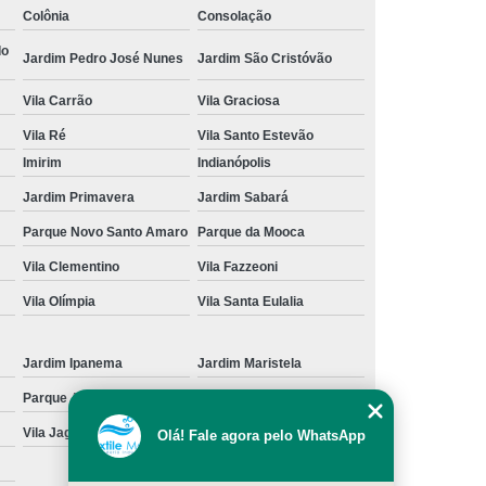
Colônia
Consolação
cação de Toalha de Rosto Branca
do
Jardim Pedro José Nunes
Jardim São Cristóvão
ação de Toalha de Rosto Grande São Paulo
Vila Carrão
Vila Graciosa
Locação de Toalha de Rosto Pequena
Vila Ré
Vila Santo Estevão
ulo
Locação de Toalha para Rosto
Imirim
Indianópolis
Aluguel de Toalha Industrial Nova
Jardim Primavera
Jardim Sabará
Aluguel de Toalha para Banheiro
Parque Novo Santo Amaro
Parque da Mooca
Empresa de Locação de Toalha Industrial
Vila Clementino
Vila Fazzeoni
 de Toalha Industrial Grande São Paulo
Vila Olímpia
Vila Santa Eulalia
Locação de Toalha Industrial Reciclada
Locação de Toalha Industrial São Paulo
Jardim Ipanema
Jardim Maristela
Parque Anhangüera
Parque Novo Mundo
Manta Absorção de óleo
Manta Absorvente
Vila Jaguara
Vila Jaraguá
Olá! Fale agora pelo WhatsApp
e óleo
Manta Absorvente Grande São Paulo
Manta Absorvente para óleo