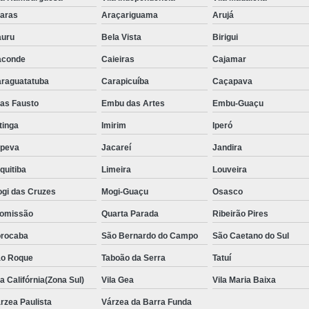
Aluguel de Toalha de Banho Adulto
aras
Araçariguama
Arujá
Aluguel de Toalha de Banho Casal
uru
Bela Vista
Birigui
Locação de Toalha de Banho
Lo
aconde
Caieiras
Cajamar
Locação de Toalha de Banho e Rosto
raguatatuba
Carapicuíba
Caçapava
Locação de Toalha de Banho Grande São P
ias Fausto
Embu das Artes
Embu-Guaçu
Locação de Toalha de Banho Industrial
itinga
Imirim
Iperó
Aluguel de Toalha Branca Manicur
upeva
Jacareí
Jandira
Aluguel de Toalha para Manicure Bra
quitiba
Limeira
Louveira
Locação de Toalha de Manicure Branca
gi das Cruzes
Mogi-Guaçu
Osasco
Locação de Toalha para Manicure
Loc
omissão
Quarta Parada
Ribeirão Pires
Locação de Toalha para Pedicure
Loc
rocaba
São Bernardo do Campo
São Caetano do Sul
o Roque
Taboão da Serra
Locação de Toalhas de M
Tatuí
la Califórnia(Zona Sul)
Vila Gea
Vila Maria Baixa
Locação de Toalhas de Manicure São Pa
rzea Paulista
Várzea da Barra Funda
Locação de Toalha Branca de Rosto