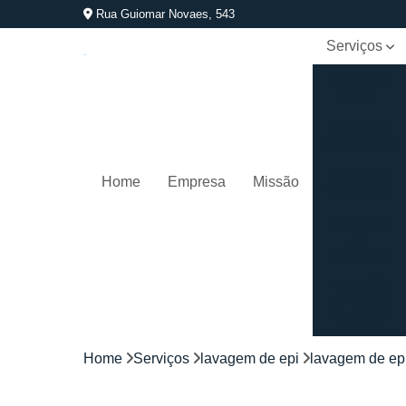
Rua Guiomar Novaes, 543
Serviços
Lavagem
de epi
Lavagem
de roupões
Lavagem
Home
Empresa
Missão
de toalhas
Lavagem
de
uniformes
Locação
de capas
de corte
Locação
Home
Serviços
lavagem de epi
lavagem de ep
de
kimonos