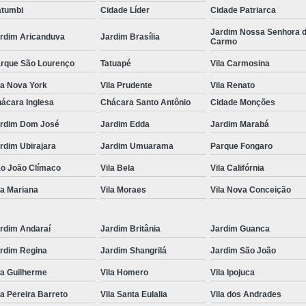
tumbi
Cidade Líder
Cidade Patriarca
Locação de Toalha de Rosto
Lo
Jardim Nossa Senhora 
rdim Aricanduva
Jardim Brasília
Carmo
Locação de Toalha de Rosto e Banho
Loc
rque São Lourenço
Tatuapé
Vila Carmosina
Locação de Toalha de Rosto para Salão
la Nova York
Vila Prudente
Vila Renato
Locação de Toalha de Rosto São Pa
ácara Inglesa
Chácara Santo Antônio
Cidade Monções
Locação de Toalha Rosto Branca
rdim Dom José
Jardim Edda
Jardim Marabá
Aluguel de Toalha Industrial Virgem
rdim Ubirajara
Jardim Umuarama
Parque Fongaro
Aluguel de Toalha para Salão de Beleza
o João Clímaco
Vila Bela
Vila Califórnia
Locação de Toalha Industrial
Locação
la Mariana
Vila Moraes
Vila Nova Conceição
Locação de Toalha Industrial Nova
Locação de Toalha Industrial Relavada
rdim Andaraí
Jardim Britânia
Jardim Guanca
rdim Regina
Jardim Shangrilá
Jardim São João
Locação de Toalha para Salão de Beleza
la Guilherme
Vila Homero
Vila Ipojuca
Manta Absorvente Azul
Manta Absorvente d
la Pereira Barreto
Vila Santa Eulalia
Vila dos Andrades
Manta Absorvente Industrial