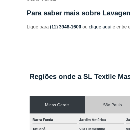
Toalhas
industriais
Para saber mais sobre Lavagem
Venda de
toalhas
Ligue para
(11) 3948-1600
ou
clique aqui
e entre 
Regiões onde a SL Textile Mas
Minas Gerais
São Paulo
Barra Funda
Jardim América
Ja
Tatuapé
Vila Clementino
Vi