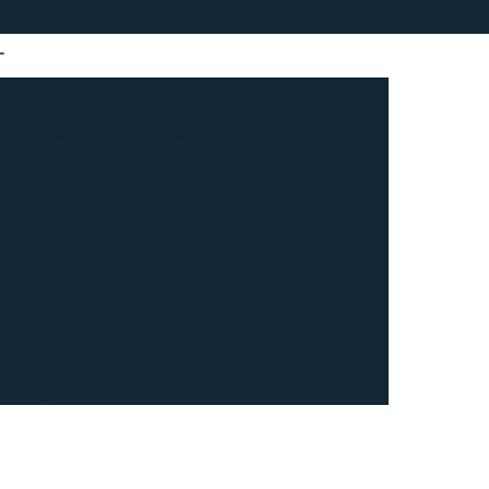
sa Especializada em Lavagem de Epis
ienização de Epis
Lavagem de Epis
avagem de Epis Grande São Paulo
pis São Paulo
Lavagem Epis e Uniforme
Aluguel de Roupão
Lavagem de Roupão
nino
Lavagem de Roupão Branco
vagem de Roupão de Banho Feminino
ino
Lavagem de Roupão Feminino
Lavagem de Roupão Masculino Atoalhado
ação de Roupão
Lavagem de Toalha
agem de Toalha Branca Industrial