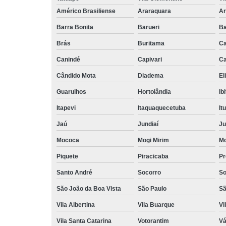
Américo Brasiliense
Araraquara
Ar
Barra Bonita
Barueri
Ba
Brás
Buritama
C
Canindé
Capivari
Ca
Cândido Mota
Diadema
El
Guarulhos
Hortolândia
Ib
Itapevi
Itaquaquecetuba
It
Jaú
Jundiaí
Ju
Mococa
Mogi Mirim
Mo
Piquete
Piracicaba
Pr
Santo André
Socorro
So
São João da Boa Vista
São Paulo
Sã
Vila Albertina
Vila Buarque
Vi
Vila Santa Catarina
Votorantim
Vá