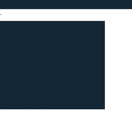
sa Especializada em Lavagem de Epis
ienização de Epis
Lavagem de Epis
avagem de Epis Grande São Paulo
pis São Paulo
Lavagem Epis e Uniforme
Aluguel de Roupão
Lavagem de Roupão
nino
Lavagem de Roupão Branco
vagem de Roupão de Banho Feminino
ino
Lavagem de Roupão Feminino
Lavagem de Roupão Masculino Atoalhado
ação de Roupão
Lavagem de Toalha
agem de Toalha Branca Industrial