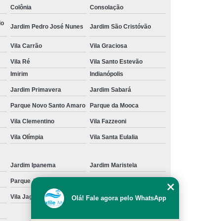
Colônia
Consolação
cação de Toalha de Rosto Branca
do
Jardim Pedro José Nunes
Jardim São Cristóvão
ação de Toalha de Rosto Grande São Paulo
Vila Carrão
Vila Graciosa
Locação de Toalha de Rosto Pequena
Vila Ré
Vila Santo Estevão
ulo
Locação de Toalha para Rosto
Imirim
Indianópolis
Aluguel de Toalha Industrial Nova
Jardim Primavera
Jardim Sabará
Aluguel de Toalha para Banheiro
Parque Novo Santo Amaro
Parque da Mooca
Empresa de Locação de Toalha Industrial
Vila Clementino
Vila Fazzeoni
 de Toalha Industrial Grande São Paulo
Vila Olímpia
Vila Santa Eulalia
Locação de Toalha Industrial Reciclada
Locação de Toalha Industrial São Paulo
Jardim Ipanema
Jardim Maristela
Parque Anhangüera
Parque Novo Mundo
Manta Absorção de óleo
Manta Absorvente
Vila Jaguara
Vila Jaraguá
Olá! Fale agora pelo WhatsApp
e óleo
Manta Absorvente Grande São Paulo
Manta Absorvente para óleo