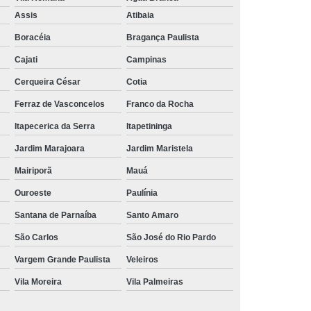
Aluguel de Toalha de Banho Branca
Assis
Atibaia
Aluguel Toalha de Banho Fio Penteado
Boracéia
Bragança Paulista
cação de Toalha de Banho Algodão
Cajati
Campinas
Locação de Toalha de Banho Grande
Cerqueira César
Cotia
aulo
Locação de Toalha de Banho Grossa
Ferraz de Vasconcelos
Franco da Rocha
Locação de Toalha de Banho São Paulo
Itapecerica da Serra
Itapetininga
e
Aluguel de Toalha de Pedicure
Jardim Marajoara
Jardim Maristela
nca
Locação de Toalha de Manicure
Mairiporã
Mauá
Locação de Toalha Manicure Pedicure
Ouroeste
Paulínia
ação de Toalha para Manicure e Pedicure
Santana de Parnaíba
Santo Amaro
ação de Toalha para Pedicure e Manicure
São Carlos
São José do Rio Pardo
anicure Grande São Paulo
Vargem Grande Paulista
Veleiros
Vila Moreira
Vila Palmeiras
ulo
Locação de Toalha Banho e Rosto
Locação de Toalha Branca para Salão