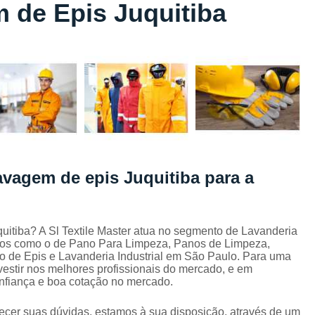
 de Epis Juquitiba
Lavagem de Toalha de Banho
Lavagem de Toalha Grande São Pau
Lavagem de Toalha para Salão de Beleza
Lavagem de Toalha São Paulo
Lavagem Toalha de Banho
Empresa de La
Lavagem de Uniforme da Empresa
Lavagem de Uniforme de Salão de Bele
avagem de epis Juquitiba para a
Lavagem de Uniforme e Epi
Lava
Lavagem de Uniforme Industrial
Lavagem Especializada de Uniforme Indus
itiba? A Sl Textile Master atua no segmento de Lavanderia
rviços como o de Pano Para Limpeza, Panos de Limpeza,
Aluguel de Capa de Cortar Cabelo
o de Epis e Lavanderia Industrial em São Paulo. Para uma
vestir nos melhores profissionais do mercado, e em
Aluguel de Capa para Cortar Cabel
onfiança e boa cotação no mercado.
Locação de Capa de Barbeiro Grande São Pau
ecer suas dúvidas, estamos à sua disposição, através de um