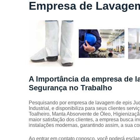
Locação
Empresa de Lavagem
de lençóis
Locação
de toalhas
de banho
Locação
de toalhas
de
manicure
Locação
de toalhas
A Importância da empresa de l
de rosto
Segurança no Trabalho
Locação
de toalhas
industriais
Pesquisando por empresa de lavagem de epis Juqu
Industrial, e disponibiliza para seus clientes se
Mantas
Toalheiro, Manta Absorvente de Óleo, Higienizaçã
absorvente
maior satisfação dos clientes, a empresa busca in
instalações modernas, garantindo assim, a sua c
Panos de
limpeza
Ao entrar em contato conosco, você poderá esclar