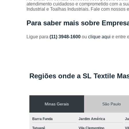
Toalhas
atendimento cuidadoso e comprometido com a su
industriais
Industrial e Toalhas Industriais. Fale com nossos e
Venda de
Para saber mais sobre Empres
toalhas
Ligue para
(11) 3948-1600
ou
clique aqui
e entre 
Regiões onde a SL Textile Mas
Minas Gerais
São Paulo
Barra Funda
Jardim América
Ja
Tatuapé
Vila Clementino
Vi