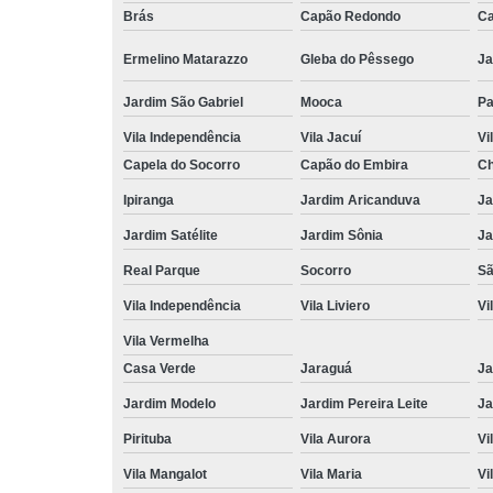
Brás
Capão Redondo
Ca
Ermelino Matarazzo
Gleba do Pêssego
Ja
Jardim São Gabriel
Mooca
Pa
Vila Independência
Vila Jacuí
Vi
Capela do Socorro
Capão do Embira
Ch
Ipiranga
Jardim Aricanduva
Ja
Jardim Satélite
Jardim Sônia
Ja
Real Parque
Socorro
Sã
Vila Independência
Vila Liviero
Vi
Vila Vermelha
Casa Verde
Jaraguá
Ja
Jardim Modelo
Jardim Pereira Leite
Ja
Pirituba
Vila Aurora
Vi
Vila Mangalot
Vila Maria
Vi