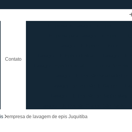
Empresa de Lavagem de Epis
Empre
Empresa para Lavagem de Epis
Hig
Lavagem de Epis e Uniforme
L
Lavagem de Epis Industrial
Lavagem de E
Contato
Lavagem Epis Industrial
Limpeza de Epis
Lavagem de Roupão Atoalhado Femi
Lavagem de Roupão de Banho
La
Lavagem de Roupão de Banho Mascul
Lavagem de Roupão Grande São Paulo
Lavagem de Roupão São Paulo
Loc
is
empresa de lavagem de epis Juquitiba
Lavagem de Toalha Branca
Lav