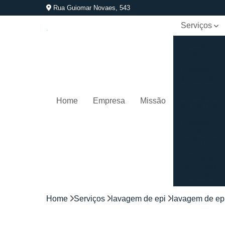
Rua Guiomar Novaes, 543
Serviços
Lavagem
de epi
Lavagem
de roupões
Lavagem
Home
Empresa
Missão
de toalhas
Lavagem
de
uniformes
Locação
de capas
de corte
Locação
Home
Serviços
lavagem de epi
lavagem de ep
de
kimonos