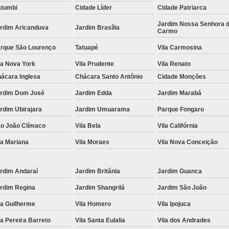
tumbi
Cidade Líder
Cidade Patriarca
Locação de Toalha de Rosto
Lo
Jardim Nossa Senhora 
rdim Aricanduva
Jardim Brasília
Carmo
Locação de Toalha de Rosto e Banho
Loc
rque São Lourenço
Tatuapé
Vila Carmosina
Locação de Toalha de Rosto para Salão
la Nova York
Vila Prudente
Vila Renato
Locação de Toalha de Rosto São Pa
ácara Inglesa
Chácara Santo Antônio
Cidade Monções
Locação de Toalha Rosto Branca
rdim Dom José
Jardim Edda
Jardim Marabá
Aluguel de Toalha Industrial Virgem
rdim Ubirajara
Jardim Umuarama
Parque Fongaro
Aluguel de Toalha para Salão de Beleza
o João Clímaco
Vila Bela
Vila Califórnia
Locação de Toalha Industrial
Locação
la Mariana
Vila Moraes
Vila Nova Conceição
Locação de Toalha Industrial Nova
Locação de Toalha Industrial Relavada
rdim Andaraí
Jardim Britânia
Jardim Guanca
rdim Regina
Jardim Shangrilá
Jardim São João
Locação de Toalha para Salão de Beleza
la Guilherme
Vila Homero
Vila Ipojuca
Manta Absorvente Azul
Manta Absorvente d
la Pereira Barreto
Vila Santa Eulalia
Vila dos Andrades
Manta Absorvente Industrial