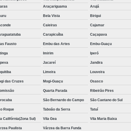
Aluguel de Toalha de Banho Adulto
aras
Araçariguama
Arujá
Aluguel de Toalha de Banho Casal
uru
Bela Vista
Birigui
Locação de Toalha de Banho
Lo
aconde
Caieiras
Cajamar
Locação de Toalha de Banho e Rosto
raguatatuba
Carapicuíba
Caçapava
Locação de Toalha de Banho Grande São P
ias Fausto
Embu das Artes
Embu-Guaçu
Locação de Toalha de Banho Industrial
itinga
Imirim
Iperó
Aluguel de Toalha Branca Manicur
upeva
Jacareí
Jandira
Aluguel de Toalha para Manicure Bra
quitiba
Limeira
Louveira
Locação de Toalha de Manicure Branca
gi das Cruzes
Mogi-Guaçu
Osasco
Locação de Toalha para Manicure
Loc
omissão
Quarta Parada
Ribeirão Pires
Locação de Toalha para Pedicure
Loc
rocaba
São Bernardo do Campo
São Caetano do Sul
o Roque
Taboão da Serra
Locação de Toalhas de M
Tatuí
la Califórnia(Zona Sul)
Vila Gea
Vila Maria Baixa
Locação de Toalhas de Manicure São Pa
rzea Paulista
Várzea da Barra Funda
Locação de Toalha Branca de Rosto