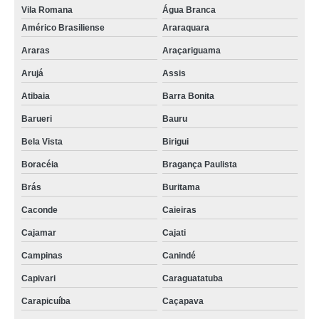
Vila Romana
Água Branca
Américo Brasiliense
Araraquara
Araras
Araçariguama
Arujá
Assis
Atibaia
Barra Bonita
Barueri
Bauru
Bela Vista
Birigui
Boracéia
Bragança Paulista
Brás
Buritama
Caconde
Caieiras
Cajamar
Cajati
Campinas
Canindé
Capivari
Caraguatatuba
Carapicuíba
Caçapava