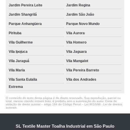
Jardim Pereira Leite
Jardim Regina
Jardim Shangrilá
Jardim São João
Parque Anhangüera
Parque Novo Mundo
Pirituba
Vila Aurora
Vila Guilherme
Vila Homero
Vila Ipojuca
Vila Jaguara
Vila Jaraguá
Vila Mangalot
Vila Maria
Vila Pereira Barreto
Vila Santa Eulalia
Vila dos Andrades
Extrema
O conteúdo do texto desta página é de direito reservado. Sua reprodução, parcial ou
total, mesmo citando nossos links, é proibida sem a autorização do autor. Crime de
violação de direito autoral – artigo 184 do Código Penal –
Lei 9610/98 - Lei de direitos
autorais
.
SL Textile Master Toalha Industrial em São Paulo