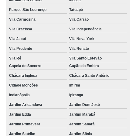
Jardim São Gabriel
Mooca
Parque São Lourenço
Tatuapé
Vila Carmosina
Vila Carrão
Vila Graciosa
Vila Independência
Vila Jacuí
Vila Nova York
Vila Prudente
Vila Renato
Vila Ré
Vila Santo Estevão
Capela do Socorro
Capão do Embira
Chácara Inglesa
Chácara Santo Antônio
Cidade Monções
Imirim
Indianópolis
Ipiranga
Jardim Aricanduva
Jardim Dom José
Jardim Edda
Jardim Marabá
Jardim Primavera
Jardim Sabará
Jardim Satélite
Jardim Sônia