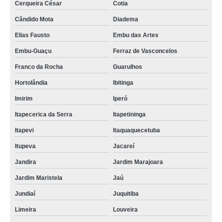
Cerqueira César
Cotia
Cândido Mota
Diadema
Elias Fausto
Embu das Artes
Embu-Guaçu
Ferraz de Vasconcelos
Franco da Rocha
Guarulhos
Hortolândia
Ibitinga
Imirim
Iperó
Itapecerica da Serra
Itapetininga
Itapevi
Itaquaquecetuba
Itupeva
Jacareí
Jandira
Jardim Marajoara
Jardim Maristela
Jaú
Jundiaí
Juquitiba
Limeira
Louveira