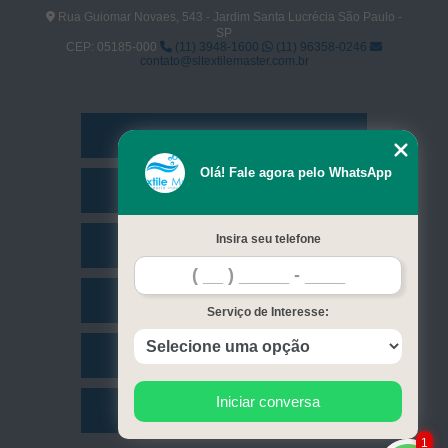
Rua Guiomar Novaes, 543 - Jardim Santa Lucrécia São Paulo -
SP
CEP: 05185-000
(11) 3948-1600
(11) 96358-0246
contato@sltextilemaster.com.br
Home
Olá! Fale agora pelo WhatsApp
Empresa
Insira seu telefone
Missão
Serviços
Serviço de Interesse:
Contato
Iniciar conversa
Mapa do site
1