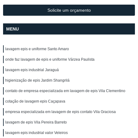
Solicite um orçamento
MENU
lavagem epis e uniforme Santo Amaro
onde faz lavagem de epis e uniforme Várzea Paulista
lavagem epis industrial Jaraguá
higienização de epis Jardim Shangrilá
contato de empresa especializada em lavagem de epis Vila Clementino
cotação de lavagem epis Caçapava
empresa especializada em lavagem de epis contato Vila Graciosa
lavagem de epis Vila Pereira Barreto
lavagem epis industrial valor Veleiros