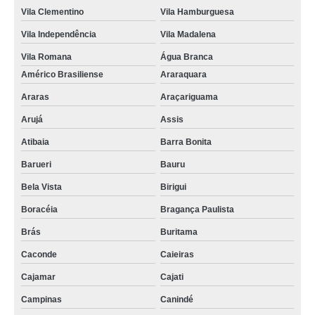
Vila Clementino
Vila Hamburguesa
Vila Independência
Vila Madalena
Vila Romana
Água Branca
Américo Brasiliense
Araraquara
Araras
Araçariguama
Arujá
Assis
Atibaia
Barra Bonita
Barueri
Bauru
Bela Vista
Birigui
Boracéia
Bragança Paulista
Brás
Buritama
Caconde
Caieiras
Cajamar
Cajati
Campinas
Canindé