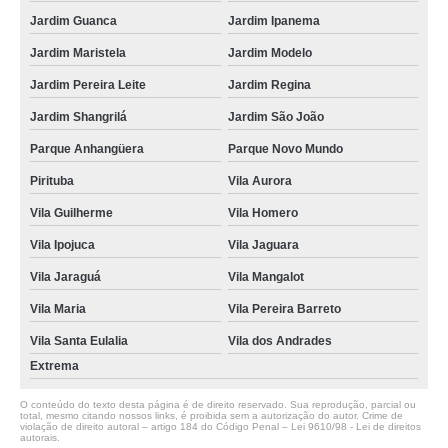
Jardim Guanca
Jardim Ipanema
Jardim Maristela
Jardim Modelo
Jardim Pereira Leite
Jardim Regina
Jardim Shangrilá
Jardim São João
Parque Anhangüera
Parque Novo Mundo
Pirituba
Vila Aurora
Vila Guilherme
Vila Homero
Vila Ipojuca
Vila Jaguara
Vila Jaraguá
Vila Mangalot
Vila Maria
Vila Pereira Barreto
Vila Santa Eulalia
Vila dos Andrades
Extrema
O conteúdo do texto desta página é de direito reservado. Sua reprodução, parcial ou
total, mesmo citando nossos links, é proibida sem a autorização do autor. Crime de
violação de direito autoral – artigo 184 do Código Penal –
Lei 9610/98 - Lei de direitos
autorais
.