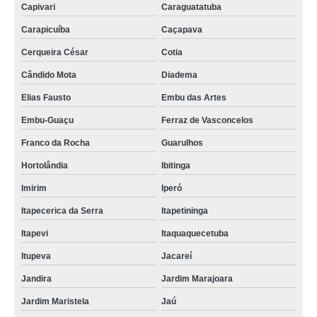
Capivari
Caraguatatuba
Carapicuíba
Caçapava
Cerqueira César
Cotia
Cândido Mota
Diadema
Elias Fausto
Embu das Artes
Embu-Guaçu
Ferraz de Vasconcelos
Franco da Rocha
Guarulhos
Hortolândia
Ibitinga
Imirim
Iperó
Itapecerica da Serra
Itapetininga
Itapevi
Itaquaquecetuba
Itupeva
Jacareí
Jandira
Jardim Marajoara
Jardim Maristela
Jaú