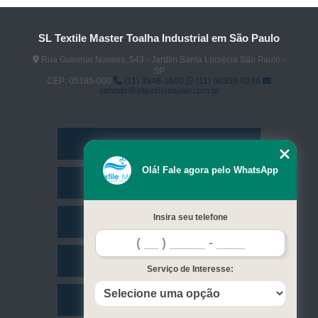
SL Textile Master Toalha Industrial em São Paulo
Rua Guiomar Novaes, 543 - Jardim Santa Lucrécia São Paulo -
SP
CEP: 05185-000
(11) 3948-1600
(11) 96358-0246
contato@sltextilemaster.com.br
Home
Olá! Fale agora pelo WhatsApp
Empresa
Insira seu telefone
Missão
Serviços
Serviço de Interesse:
Contato