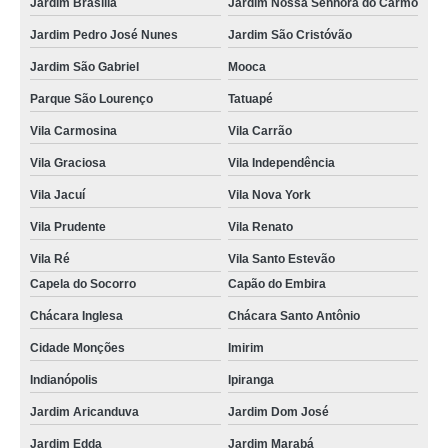
Jardim Brasília
Jardim Nossa Senhora do Carmo
Jardim Pedro José Nunes
Jardim São Cristóvão
Jardim São Gabriel
Mooca
Parque São Lourenço
Tatuapé
Vila Carmosina
Vila Carrão
Vila Graciosa
Vila Independência
Vila Jacuí
Vila Nova York
Vila Prudente
Vila Renato
Vila Ré
Vila Santo Estevão
Capela do Socorro
Capão do Embira
Chácara Inglesa
Chácara Santo Antônio
Cidade Monções
Imirim
Indianópolis
Ipiranga
Jardim Aricanduva
Jardim Dom José
Jardim Edda
Jardim Marabá