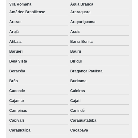
Vila Romana
Água Branca
Américo Brasiliense
Araraquara
Araras
Araçariguama
Arujá
Assis
Atibaia
Barra Bonita
Barueri
Bauru
Bela Vista
Birigui
Boracéia
Bragança Paulista
Brás
Buritama
Caconde
Caieiras
Cajamar
Cajati
Campinas
Canindé
Capivari
Caraguatatuba
Carapicuíba
Caçapava