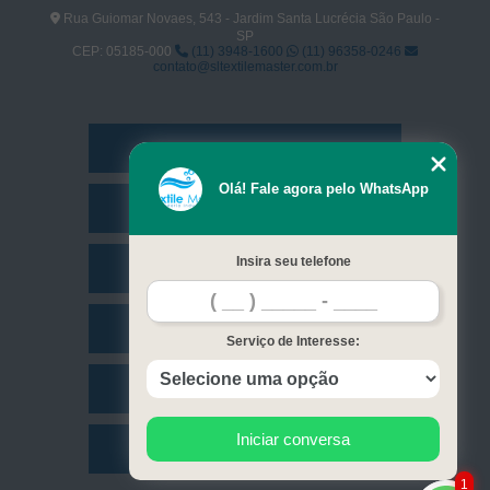
Rua Guiomar Novaes, 543 - Jardim Santa Lucrécia São Paulo -
SP
CEP: 05185-000
(11) 3948-1600
(11) 96358-0246
contato@sltextilemaster.com.br
Home
Olá! Fale agora pelo WhatsApp
Empresa
Insira seu telefone
Missão
Serviços
Serviço de Interesse:
Contato
Iniciar conversa
Mapa do site
1