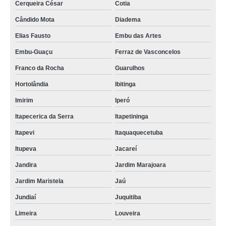
Cerqueira César
Cotia
Cândido Mota
Diadema
Elias Fausto
Embu das Artes
Embu-Guaçu
Ferraz de Vasconcelos
Franco da Rocha
Guarulhos
Hortolândia
Ibitinga
Imirim
Iperó
Itapecerica da Serra
Itapetininga
Itapevi
Itaquaquecetuba
Itupeva
Jacareí
Jandira
Jardim Marajoara
Jardim Maristela
Jaú
Jundiaí
Juquitiba
Limeira
Louveira