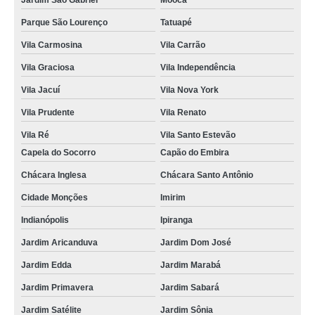
Jardim São Gabriel
Mooca
Parque São Lourenço
Tatuapé
Vila Carmosina
Vila Carrão
Vila Graciosa
Vila Independência
Vila Jacuí
Vila Nova York
Vila Prudente
Vila Renato
Vila Ré
Vila Santo Estevão
Capela do Socorro
Capão do Embira
Chácara Inglesa
Chácara Santo Antônio
Cidade Monções
Imirim
Indianópolis
Ipiranga
Jardim Aricanduva
Jardim Dom José
Jardim Edda
Jardim Marabá
Jardim Primavera
Jardim Sabará
Jardim Satélite
Jardim Sônia