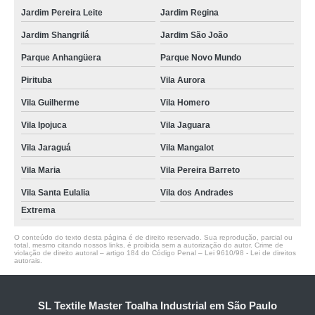
Jardim Pereira Leite
Jardim Regina
Jardim Shangrilá
Jardim São João
Parque Anhangüera
Parque Novo Mundo
Pirituba
Vila Aurora
Vila Guilherme
Vila Homero
Vila Ipojuca
Vila Jaguara
Vila Jaraguá
Vila Mangalot
Vila Maria
Vila Pereira Barreto
Vila Santa Eulalia
Vila dos Andrades
Extrema
O conteúdo do texto desta página é de direito reservado. Sua reprodução, parcial ou
total, mesmo citando nossos links, é proibida sem a autorização do autor. Crime de
violação de direito autoral – artigo 184 do Código Penal –
Lei 9610/98 - Lei de direitos
autorais
.
SL Textile Master Toalha Industrial em São Paulo