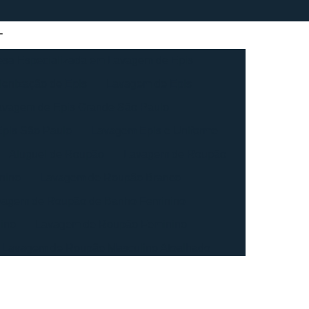
sa Especializada em Lavagem de Epis
ienização de Epis
Lavagem de Epis
avagem de Epis Grande São Paulo
pis São Paulo
Lavagem Epis e Uniforme
Aluguel de Roupão
Lavagem de Roupão
nino
Lavagem de Roupão Branco
vagem de Roupão de Banho Feminino
ino
Lavagem de Roupão Feminino
Lavagem de Roupão Masculino Atoalhado
ação de Roupão
Lavagem de Toalha
agem de Toalha Branca Industrial