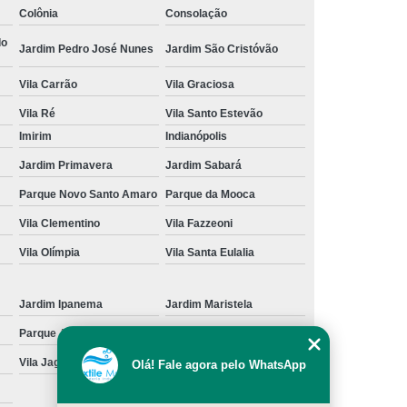
Colônia
Consolação
cação de Toalha de Rosto Branca
do
Jardim Pedro José Nunes
Jardim São Cristóvão
ação de Toalha de Rosto Grande São Paulo
Vila Carrão
Vila Graciosa
Locação de Toalha de Rosto Pequena
Vila Ré
Vila Santo Estevão
ulo
Locação de Toalha para Rosto
Imirim
Indianópolis
Aluguel de Toalha Industrial Nova
Jardim Primavera
Jardim Sabará
Aluguel de Toalha para Banheiro
Parque Novo Santo Amaro
Parque da Mooca
Empresa de Locação de Toalha Industrial
Vila Clementino
Vila Fazzeoni
 de Toalha Industrial Grande São Paulo
Vila Olímpia
Vila Santa Eulalia
Locação de Toalha Industrial Reciclada
Locação de Toalha Industrial São Paulo
Jardim Ipanema
Jardim Maristela
Parque Anhangüera
Parque Novo Mundo
Manta Absorção de óleo
Manta Absorvente
Vila Jaguara
Vila Jaraguá
Olá! Fale agora pelo WhatsApp
e óleo
Manta Absorvente Grande São Paulo
Manta Absorvente para óleo