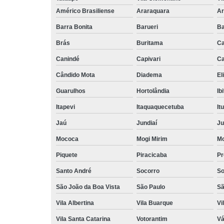
Américo Brasiliense
Araraquara
Ar
Barra Bonita
Barueri
Ba
Brás
Buritama
C
Canindé
Capivari
Ca
Cândido Mota
Diadema
El
Guarulhos
Hortolândia
Ib
Itapevi
Itaquaquecetuba
It
Jaú
Jundiaí
Ju
Mococa
Mogi Mirim
Mo
Piquete
Piracicaba
Pr
Santo André
Socorro
So
São João da Boa Vista
São Paulo
Sã
Vila Albertina
Vila Buarque
Vi
Vila Santa Catarina
Votorantim
Vá