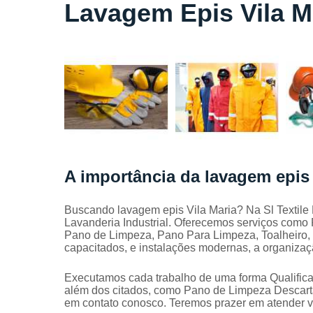
Locação
Lavagem Epis Vila M
de lençóis
Locação
de toalhas
de banho
Locação
de toalhas
de
manicure
Locação
de toalhas
A importância da lavagem epis 
de rosto
Locação
Buscando lavagem epis Vila Maria? Na Sl Textile 
de toalhas
Lavanderia Industrial. Oferecemos serviços como
industriais
Pano de Limpeza, Pano Para Limpeza, Toalheiro, 
capacitados, e instalações modernas, a organizaç
Mantas
absorvente
Executamos cada trabalho de uma forma Qualifica
Panos de
além dos citados, como Pano de Limpeza Descartá
limpeza
em contato conosco. Teremos prazer em atender v