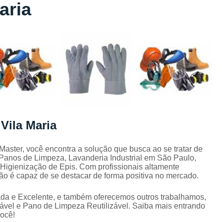
aria
Lavagem de Toalha de Banho
Lavagem de Toalha Grande São Pau
Lavagem de Toalha para Salão de Beleza
Lavagem de Toalha São Paulo
Lavagem Toalha de Banho
Empresa de La
Lavagem de Uniforme da Empresa
Lavagem de Uniforme de Salão de Bele
Vila Maria
Lavagem de Uniforme e Epi
Lava
Lavagem de Uniforme Industrial
Master, você encontra a solução que busca ao se tratar de
 Panos de Limpeza, Lavanderia Industrial em São Paulo,
Lavagem Especializada de Uniforme Indus
Higienização de Epis. Com profissionais altamente
Aluguel de Capa de Cortar Cabelo
ão é capaz de se destacar de forma positiva no mercado.
Aluguel de Capa para Cortar Cabel
da e Excelente, e também oferecemos outros trabalhamos,
vel e Pano de Limpeza Reutilizável. Saiba mais entrando
Locação de Capa de Barbeiro Grande São Pau
ocê!