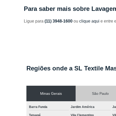
Toalhas
Para saber mais sobre Lavagem
industriais
Venda de
Ligue para
(11) 3948-1600
ou
clique aqui
e entre 
toalhas
Regiões onde a SL Textile Mas
Minas Gerais
São Paulo
Barra Funda
Jardim América
Ja
Tatuapé
Vila Clementino
Vi