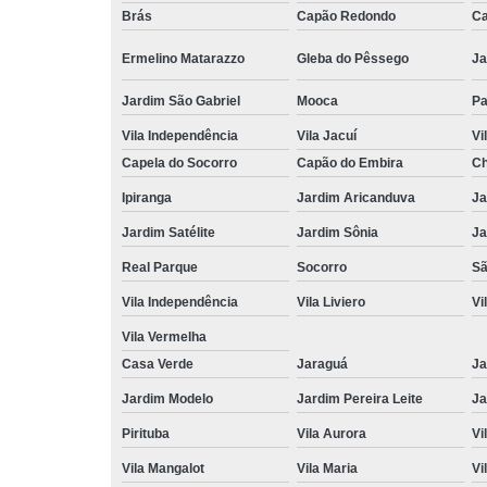
Brás
Capão Redondo
Ca
Ermelino Matarazzo
Gleba do Pêssego
Ja
Jardim São Gabriel
Mooca
Pa
Vila Independência
Vila Jacuí
Vi
Capela do Socorro
Capão do Embira
Ch
Ipiranga
Jardim Aricanduva
Ja
Jardim Satélite
Jardim Sônia
Ja
Real Parque
Socorro
Sã
Vila Independência
Vila Liviero
Vi
Vila Vermelha
Casa Verde
Jaraguá
Ja
Jardim Modelo
Jardim Pereira Leite
Ja
Pirituba
Vila Aurora
Vi
Vila Mangalot
Vila Maria
Vi