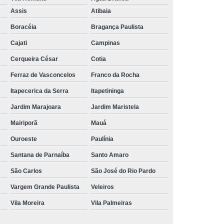
Aluguel de Toalha de Banho Branca
Assis
Atibaia
Aluguel Toalha de Banho Fio Penteado
Boracéia
Bragança Paulista
cação de Toalha de Banho Algodão
Cajati
Campinas
Locação de Toalha de Banho Grande
Cerqueira César
Cotia
aulo
Locação de Toalha de Banho Grossa
Ferraz de Vasconcelos
Franco da Rocha
Locação de Toalha de Banho São Paulo
Itapecerica da Serra
Itapetininga
e
Aluguel de Toalha de Pedicure
Jardim Marajoara
Jardim Maristela
nca
Locação de Toalha de Manicure
Mairiporã
Mauá
Locação de Toalha Manicure Pedicure
Ouroeste
Paulínia
ação de Toalha para Manicure e Pedicure
Santana de Parnaíba
Santo Amaro
ação de Toalha para Pedicure e Manicure
São Carlos
São José do Rio Pardo
anicure Grande São Paulo
Vargem Grande Paulista
Veleiros
Vila Moreira
Vila Palmeiras
ulo
Locação de Toalha Banho e Rosto
Locação de Toalha Branca para Salão