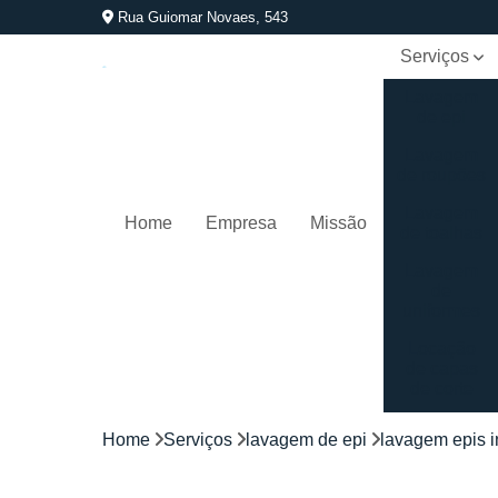
Rua Guiomar Novaes, 543
Serviços
Lavagem
de epi
Lavagem
de roupões
Lavagem
Home
Empresa
Missão
de toalhas
Lavagem
de
uniformes
Locação
de capas
de corte
Locação
Home
Serviços
lavagem de epi
lavagem epis i
de
kimonos