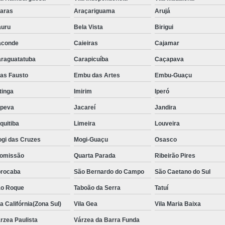
Aluguel de Toalha de Banho Adulto
aras
Araçariguama
Arujá
Aluguel de Toalha de Banho Casal
uru
Bela Vista
Birigui
Locação de Toalha de Banho
Lo
aconde
Caieiras
Cajamar
Locação de Toalha de Banho e Rosto
raguatatuba
Carapicuíba
Caçapava
Locação de Toalha de Banho Grande São P
ias Fausto
Embu das Artes
Embu-Guaçu
Locação de Toalha de Banho Industrial
itinga
Imirim
Iperó
Aluguel de Toalha Branca Manicur
upeva
Jacareí
Jandira
Aluguel de Toalha para Manicure Bra
quitiba
Limeira
Louveira
Locação de Toalha de Manicure Branca
gi das Cruzes
Mogi-Guaçu
Osasco
Locação de Toalha para Manicure
Loc
omissão
Quarta Parada
Ribeirão Pires
Locação de Toalha para Pedicure
Loc
rocaba
São Bernardo do Campo
São Caetano do Sul
o Roque
Taboão da Serra
Locação de Toalhas de M
Tatuí
la Califórnia(Zona Sul)
Vila Gea
Vila Maria Baixa
Locação de Toalhas de Manicure São Pa
rzea Paulista
Várzea da Barra Funda
Locação de Toalha Branca de Rosto