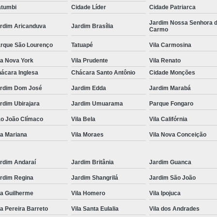
tumbi
Cidade Líder
Cidade Patriarca
Locação de Toalha de Rosto
Lo
Jardim Nossa Senhora 
rdim Aricanduva
Jardim Brasília
Carmo
Locação de Toalha de Rosto e Banho
Loc
rque São Lourenço
Tatuapé
Vila Carmosina
Locação de Toalha de Rosto para Salão
la Nova York
Vila Prudente
Vila Renato
Locação de Toalha de Rosto São Pa
ácara Inglesa
Chácara Santo Antônio
Cidade Monções
Locação de Toalha Rosto Branca
rdim Dom José
Jardim Edda
Jardim Marabá
Aluguel de Toalha Industrial Virgem
rdim Ubirajara
Jardim Umuarama
Parque Fongaro
Aluguel de Toalha para Salão de Beleza
o João Clímaco
Vila Bela
Vila Califórnia
Locação de Toalha Industrial
Locação
la Mariana
Vila Moraes
Vila Nova Conceição
Locação de Toalha Industrial Nova
Locação de Toalha Industrial Relavada
rdim Andaraí
Jardim Britânia
Jardim Guanca
rdim Regina
Jardim Shangrilá
Jardim São João
Locação de Toalha para Salão de Beleza
la Guilherme
Vila Homero
Vila Ipojuca
Manta Absorvente Azul
Manta Absorvente d
la Pereira Barreto
Vila Santa Eulalia
Vila dos Andrades
Manta Absorvente Industrial