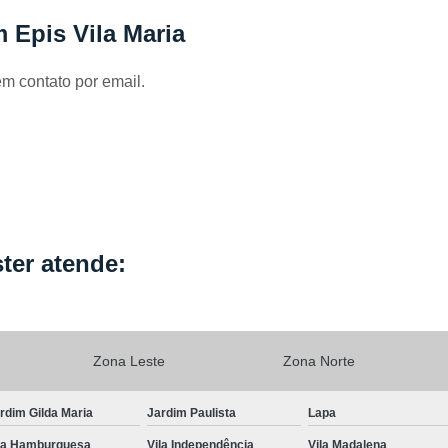
Locação de Capa de Cabeleirei
 Epis Vila Maria
Locação de Capa de Corte Industria
Locação de Capa para Cabeleireiro
em contato por email.
Locação de Kimono
Locação de Kimono B
Locação de Kimono Cetim
Locação de Ki
Locação de Kimono Grande São P
Locação de Kimono Masculino
L
Locação de Kimono Preto Feminin
ter atende:
Locação de Jogo Lençol Casal
Locaçã
Locação de Lençol Casal Algodã
Locação de Lençol de Casal
Lo
Zona Leste
Zona Norte
Locação de Lençol King Size
Lo
rdim Gilda Maria
Jardim Paulista
Lapa
Locação de Lençol Queen
Locação de Len
la Hamburguesa
Vila Independência
Vila Madalena