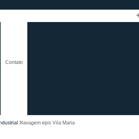
Empresa de Lavagem de Epis
Empre
Empresa para Lavagem de Epis
Hig
Lavagem de Epis e Uniforme
L
Lavagem de Epis Industrial
Lavagem de E
Contato
Lavagem Epis Industrial
Limpeza de Epis
Lavagem de Roupão Atoalhado Femi
Lavagem de Roupão de Banho
La
Lavagem de Roupão de Banho Mascul
Lavagem de Roupão Grande São Paulo
Lavagem de Roupão São Paulo
Loc
ndustrial
lavagem epis Vila Maria
Lavagem de Toalha Branca
Lav