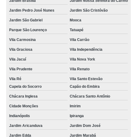
Jardim Brasília
Jardim Nossa Senhora do Carmo
Jardim Pedro José Nunes
Jardim São Cristóvão
Jardim São Gabriel
Mooca
Parque São Lourenço
Tatuapé
Vila Carmosina
Vila Carrão
Vila Graciosa
Vila Independência
Vila Jacuí
Vila Nova York
Vila Prudente
Vila Renato
Vila Ré
Vila Santo Estevão
Capela do Socorro
Capão do Embira
Chácara Inglesa
Chácara Santo Antônio
Cidade Monções
Imirim
Indianópolis
Ipiranga
Jardim Aricanduva
Jardim Dom José
Jardim Edda
Jardim Marabá