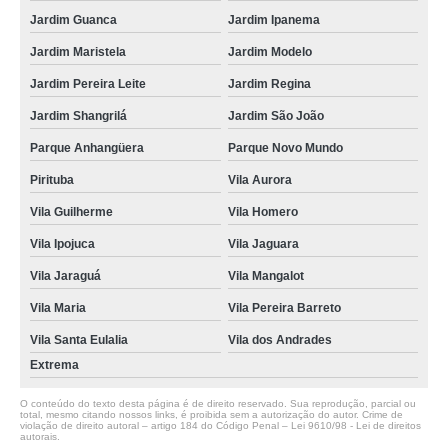
Jardim Guanca
Jardim Ipanema
Jardim Maristela
Jardim Modelo
Jardim Pereira Leite
Jardim Regina
Jardim Shangrilá
Jardim São João
Parque Anhangüera
Parque Novo Mundo
Pirituba
Vila Aurora
Vila Guilherme
Vila Homero
Vila Ipojuca
Vila Jaguara
Vila Jaraguá
Vila Mangalot
Vila Maria
Vila Pereira Barreto
Vila Santa Eulalia
Vila dos Andrades
Extrema
O conteúdo do texto desta página é de direito reservado. Sua reprodução, parcial ou
total, mesmo citando nossos links, é proibida sem a autorização do autor. Crime de
violação de direito autoral – artigo 184 do Código Penal –
Lei 9610/98 - Lei de direitos
autorais
.