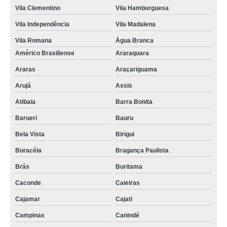
Vila Clementino
Vila Hamburguesa
Vila Independência
Vila Madalena
Vila Romana
Água Branca
Américo Brasiliense
Araraquara
Araras
Araçariguama
Arujá
Assis
Atibaia
Barra Bonita
Barueri
Bauru
Bela Vista
Birigui
Boracéia
Bragança Paulista
Brás
Buritama
Caconde
Caieiras
Cajamar
Cajati
Campinas
Canindé