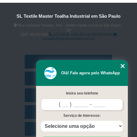
SL Textile Master Toalha Industrial em São Paulo
Rua Guiomar Novaes, 543 - Jardim Santa Lucrécia São Paulo -
SP
CEP: 05185-000
(11) 3948-1600
(11) 96358-0246
contato@sltextilemaster.com.br
Home
Olá! Fale agora pelo WhatsApp
Empresa
Insira seu telefone
Missão
Serviços
Serviço de Interesse:
Contato