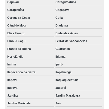
Capivari
Caraguatatuba
Carapicuíba
Caçapava
Cerqueira César
Cotia
Cândido Mota
Diadema
Elias Fausto
Embu das Artes
Embu-Guaçu
Ferraz de Vasconcelos
Franco da Rocha
Guarulhos
Hortolândia
Ibitinga
Imirim
Iperó
Itapecerica da Serra
Itapetininga
Itapevi
Itaquaquecetuba
Itupeva
Jacareí
Jandira
Jardim Marajoara
Jardim Maristela
Jaú