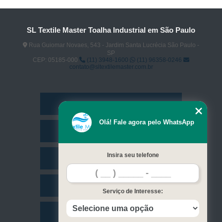
SL Textile Master Toalha Industrial em São Paulo
Rua Guiomar Novaes, 543 - Jardim Santa Lucrécia São Paulo -
SP
CEP: 05185-000
(11) 3948-1600
(11) 96358-0246
contato@sltextilemaster.com.br
Home
Olá! Fale agora pelo WhatsApp
Empresa
Insira seu telefone
Missão
Serviços
Serviço de Interesse:
Contato