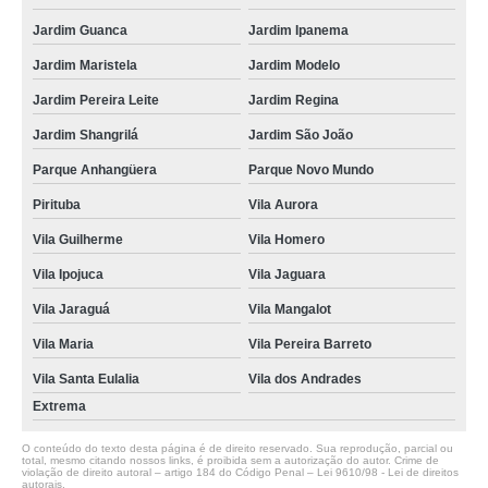
Jardim Guanca
Jardim Ipanema
Jardim Maristela
Jardim Modelo
Jardim Pereira Leite
Jardim Regina
Jardim Shangrilá
Jardim São João
Parque Anhangüera
Parque Novo Mundo
Pirituba
Vila Aurora
Vila Guilherme
Vila Homero
Vila Ipojuca
Vila Jaguara
Vila Jaraguá
Vila Mangalot
Vila Maria
Vila Pereira Barreto
Vila Santa Eulalia
Vila dos Andrades
Extrema
O conteúdo do texto desta página é de direito reservado. Sua reprodução, parcial ou
total, mesmo citando nossos links, é proibida sem a autorização do autor. Crime de
violação de direito autoral – artigo 184 do Código Penal –
Lei 9610/98 - Lei de direitos
autorais
.