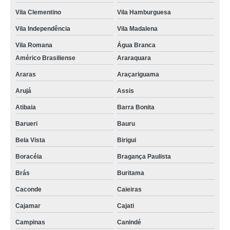
Vila Clementino
Vila Hamburguesa
Vila Independência
Vila Madalena
Vila Romana
Água Branca
Américo Brasiliense
Araraquara
Araras
Araçariguama
Arujá
Assis
Atibaia
Barra Bonita
Barueri
Bauru
Bela Vista
Birigui
Boracéia
Bragança Paulista
Brás
Buritama
Caconde
Caieiras
Cajamar
Cajati
Campinas
Canindé