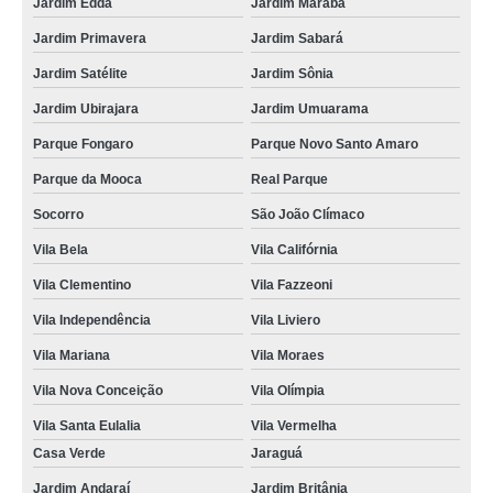
Jardim Edda
Jardim Marabá
Jardim Primavera
Jardim Sabará
Jardim Satélite
Jardim Sônia
Jardim Ubirajara
Jardim Umuarama
Parque Fongaro
Parque Novo Santo Amaro
Parque da Mooca
Real Parque
Socorro
São João Clímaco
Vila Bela
Vila Califórnia
Vila Clementino
Vila Fazzeoni
Vila Independência
Vila Liviero
Vila Mariana
Vila Moraes
Vila Nova Conceição
Vila Olímpia
Vila Santa Eulalia
Vila Vermelha
Casa Verde
Jaraguá
Jardim Andaraí
Jardim Britânia