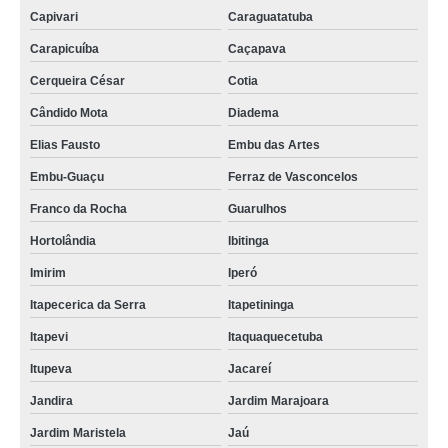
Capivari
Caraguatatuba
Carapicuíba
Caçapava
Cerqueira César
Cotia
Cândido Mota
Diadema
Elias Fausto
Embu das Artes
Embu-Guaçu
Ferraz de Vasconcelos
Franco da Rocha
Guarulhos
Hortolândia
Ibitinga
Imirim
Iperó
Itapecerica da Serra
Itapetininga
Itapevi
Itaquaquecetuba
Itupeva
Jacareí
Jandira
Jardim Marajoara
Jardim Maristela
Jaú