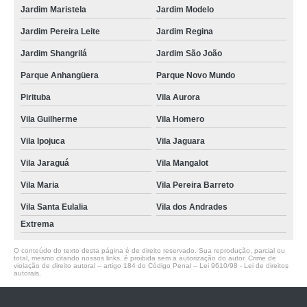
Jardim Maristela
Jardim Modelo
Jardim Pereira Leite
Jardim Regina
Jardim Shangrilá
Jardim São João
Parque Anhangüera
Parque Novo Mundo
Pirituba
Vila Aurora
Vila Guilherme
Vila Homero
Vila Ipojuca
Vila Jaguara
Vila Jaraguá
Vila Mangalot
Vila Maria
Vila Pereira Barreto
Vila Santa Eulalia
Vila dos Andrades
Extrema
O conteúdo do texto desta página é de direito reservado. Sua reprodução, parcial ou
total, mesmo citando nossos links, é proibida sem a autorização do autor. Crime de
violação de direito autoral – artigo 184 do Código Penal –
Lei 9610/98 - Lei de direitos
autorais
.