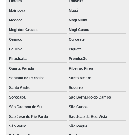
Limeira
Louveira
Mairiporã
Mauá
Mococa
Mogi Mirim
Mogi das Cruzes
Mogi-Guaçu
Osasco
Ouroeste
Paulínia
Piquete
Piracicaba
Promissão
Quarta Parada
Ribeirão Pires
Santana de Parnaíba
Santo Amaro
Santo André
Socorro
Sorocaba
São Bernardo do Campo
São Caetano do Sul
São Carlos
São José do Rio Pardo
São João da Boa Vista
São Paulo
São Roque