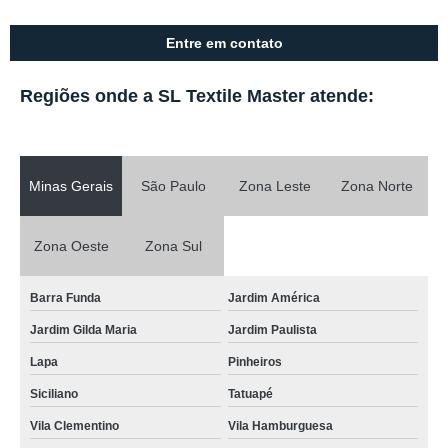
Entre em contato
Regiões onde a SL Textile Master atende:
Minas Gerais
São Paulo
Zona Leste
Zona Norte
Zona Oeste
Zona Sul
Barra Funda
Jardim América
Jardim Gilda Maria
Jardim Paulista
Lapa
Pinheiros
Siciliano
Tatuapé
Vila Clementino
Vila Hamburguesa