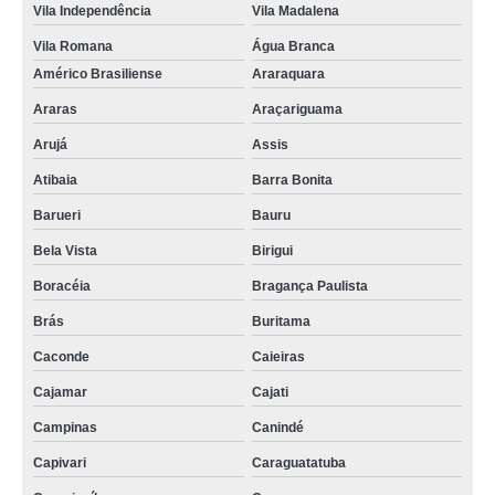
Vila Independência
Vila Madalena
Vila Romana
Água Branca
Américo Brasiliense
Araraquara
Araras
Araçariguama
Arujá
Assis
Atibaia
Barra Bonita
Barueri
Bauru
Bela Vista
Birigui
Boracéia
Bragança Paulista
Brás
Buritama
Caconde
Caieiras
Cajamar
Cajati
Campinas
Canindé
Capivari
Caraguatatuba