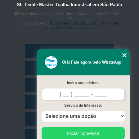
SL Textile Master Toalha Industrial em São Paulo
Rua Guiomar Novaes, 543 - Jardim Santa Lucrécia São Paulo -
SP
CEP: 05185-000
(11) 3948-1600
(11) 96358-0246
contato@sltextilemaster.com.br
Home
Olá! Fale agora pelo WhatsApp
Empresa
Insira seu telefone
Missão
Serviços
Serviço de Interesse:
Contato
Iniciar conversa
Mapa do site