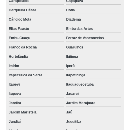
Carapicuíba
Caçapava
Cerqueira César
Cotia
Cândido Mota
Diadema
Elias Fausto
Embu das Artes
Embu-Guaçu
Ferraz de Vasconcelos
Franco da Rocha
Guarulhos
Hortolândia
Ibitinga
Imirim
Iperó
Itapecerica da Serra
Itapetininga
Itapevi
Itaquaquecetuba
Itupeva
Jacareí
Jandira
Jardim Marajoara
Jardim Maristela
Jaú
Jundiaí
Juquitiba