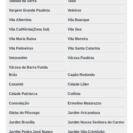
Taboão da Serra
Tatuí
Vargem Grande Paulista
Veleiros
Vila Albertina
Vila Buarque
Vila Califórnia(Zona Sul)
Vila Gea
Vila Maria Baixa
Vila Moreira
Vila Palmeiras
Vila Santa Catarina
Votorantim
Várzea Paulista
Várzea da Barra Funda
Brás
Capão Redondo
Catumbi
Cidade Líder
Cidade Patriarca
Colônia
Consolação
Ermelino Matarazzo
Gleba do Pêssego
Jardim Aricanduva
Jardim Brasília
Jardim Nossa Senhora do Carmo
Jardim Pedro José Nunes
Jardim São Cristóvão