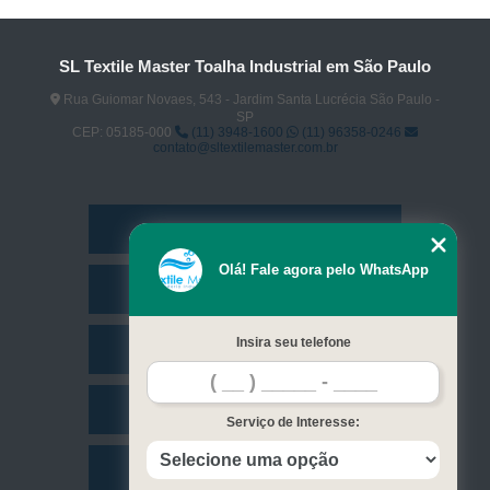
SL Textile Master Toalha Industrial em São Paulo
Rua Guiomar Novaes, 543 - Jardim Santa Lucrécia São Paulo -
SP
CEP: 05185-000
(11) 3948-1600
(11) 96358-0246
contato@sltextilemaster.com.br
Home
Olá! Fale agora pelo WhatsApp
Empresa
Insira seu telefone
Missão
Serviços
Serviço de Interesse:
Contato