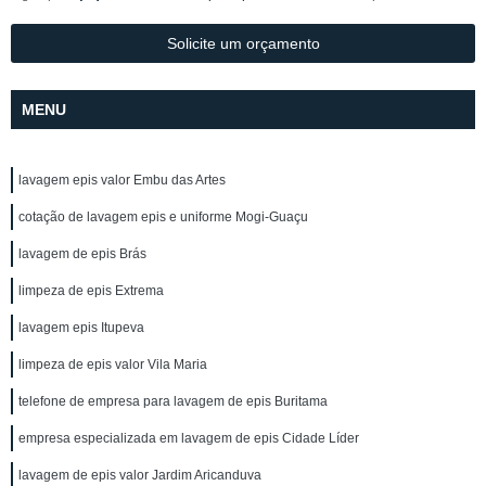
Solicite um orçamento
MENU
lavagem epis valor Embu das Artes
cotação de lavagem epis e uniforme Mogi-Guaçu
lavagem de epis Brás
limpeza de epis Extrema
lavagem epis Itupeva
limpeza de epis valor Vila Maria
telefone de empresa para lavagem de epis Buritama
empresa especializada em lavagem de epis Cidade Líder
lavagem de epis valor Jardim Aricanduva