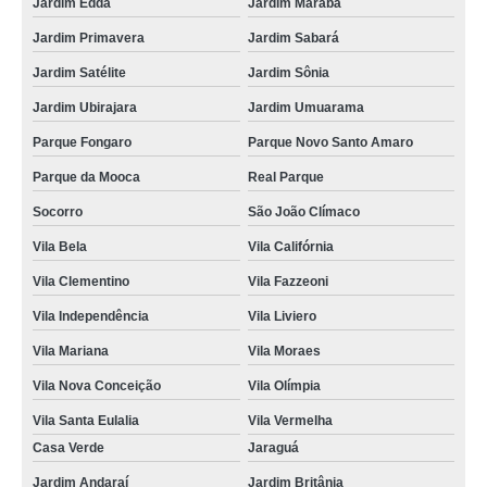
Jardim Edda
Jardim Marabá
Jardim Primavera
Jardim Sabará
Jardim Satélite
Jardim Sônia
Jardim Ubirajara
Jardim Umuarama
Parque Fongaro
Parque Novo Santo Amaro
Parque da Mooca
Real Parque
Socorro
São João Clímaco
Vila Bela
Vila Califórnia
Vila Clementino
Vila Fazzeoni
Vila Independência
Vila Liviero
Vila Mariana
Vila Moraes
Vila Nova Conceição
Vila Olímpia
Vila Santa Eulalia
Vila Vermelha
Casa Verde
Jaraguá
Jardim Andaraí
Jardim Britânia