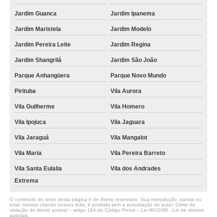
Jardim Guanca
Jardim Ipanema
Jardim Maristela
Jardim Modelo
Jardim Pereira Leite
Jardim Regina
Jardim Shangrilá
Jardim São João
Parque Anhangüera
Parque Novo Mundo
Pirituba
Vila Aurora
Vila Guilherme
Vila Homero
Vila Ipojuca
Vila Jaguara
Vila Jaraguá
Vila Mangalot
Vila Maria
Vila Pereira Barreto
Vila Santa Eulalia
Vila dos Andrades
Extrema
O conteúdo do texto desta página é de direito reservado. Sua reprodução, parcial ou
total, mesmo citando nossos links, é proibida sem a autorização do autor. Crime de
violação de direito autoral – artigo 184 do Código Penal –
Lei 9610/98 - Lei de direitos
autorais
.