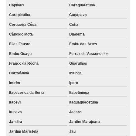
Capivari
Caraguatatuba
Carapicuíba
Caçapava
Cerqueira César
Cotia
Cândido Mota
Diadema
Elias Fausto
Embu das Artes
Embu-Guaçu
Ferraz de Vasconcelos
Franco da Rocha
Guarulhos
Hortolândia
Ibitinga
Imirim
Iperó
Itapecerica da Serra
Itapetininga
Itapevi
Itaquaquecetuba
Itupeva
Jacareí
Jandira
Jardim Marajoara
Jardim Maristela
Jaú