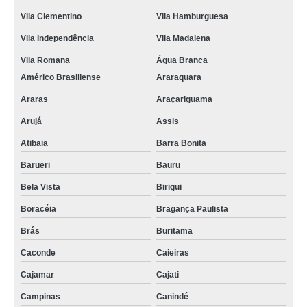
Vila Clementino
Vila Hamburguesa
Vila Independência
Vila Madalena
Vila Romana
Água Branca
Américo Brasiliense
Araraquara
Araras
Araçariguama
Arujá
Assis
Atibaia
Barra Bonita
Barueri
Bauru
Bela Vista
Birigui
Boracéia
Bragança Paulista
Brás
Buritama
Caconde
Caieiras
Cajamar
Cajati
Campinas
Canindé