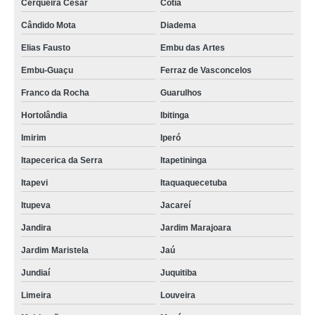
Cerqueira César
Cotia
Cândido Mota
Diadema
Elias Fausto
Embu das Artes
Embu-Guaçu
Ferraz de Vasconcelos
Franco da Rocha
Guarulhos
Hortolândia
Ibitinga
Imirim
Iperó
Itapecerica da Serra
Itapetininga
Itapevi
Itaquaquecetuba
Itupeva
Jacareí
Jandira
Jardim Marajoara
Jardim Maristela
Jaú
Jundiaí
Juquitiba
Limeira
Louveira