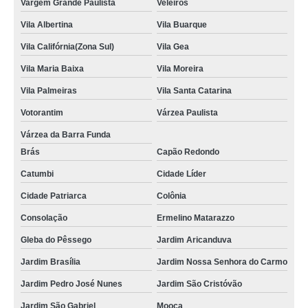
Vargem Grande Paulista
Veleiros
Vila Albertina
Vila Buarque
Vila Califórnia(Zona Sul)
Vila Gea
Vila Maria Baixa
Vila Moreira
Vila Palmeiras
Vila Santa Catarina
Votorantim
Várzea Paulista
Várzea da Barra Funda
Brás
Capão Redondo
Catumbi
Cidade Líder
Cidade Patriarca
Colônia
Consolação
Ermelino Matarazzo
Gleba do Pêssego
Jardim Aricanduva
Jardim Brasília
Jardim Nossa Senhora do Carmo
Jardim Pedro José Nunes
Jardim São Cristóvão
Jardim São Gabriel
Mooca