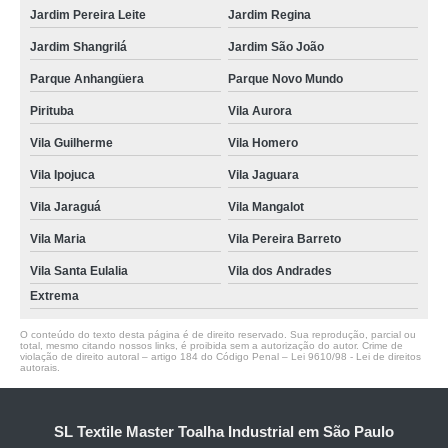
Jardim Pereira Leite
Jardim Regina
Jardim Shangrilá
Jardim São João
Parque Anhangüera
Parque Novo Mundo
Pirituba
Vila Aurora
Vila Guilherme
Vila Homero
Vila Ipojuca
Vila Jaguara
Vila Jaraguá
Vila Mangalot
Vila Maria
Vila Pereira Barreto
Vila Santa Eulalia
Vila dos Andrades
Extrema
O conteúdo do texto desta página é de direito reservado. Sua reprodução, parcial ou
total, mesmo citando nossos links, é proibida sem a autorização do autor. Crime de
violação de direito autoral – artigo 184 do Código Penal –
Lei 9610/98 - Lei de direitos
autorais
.
SL Textile Master Toalha Industrial em São Paulo