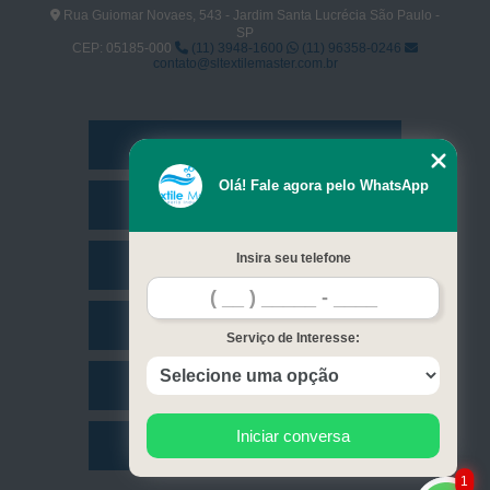
Rua Guiomar Novaes, 543 - Jardim Santa Lucrécia São Paulo -
SP
CEP: 05185-000
(11) 3948-1600
(11) 96358-0246
contato@sltextilemaster.com.br
Home
Olá! Fale agora pelo WhatsApp
Empresa
Insira seu telefone
Missão
Serviços
Serviço de Interesse:
Contato
Iniciar conversa
Mapa do site
1