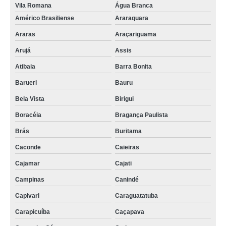
Vila Romana
Água Branca
Américo Brasiliense
Araraquara
Araras
Araçariguama
Arujá
Assis
Atibaia
Barra Bonita
Barueri
Bauru
Bela Vista
Birigui
Boracéia
Bragança Paulista
Brás
Buritama
Caconde
Caieiras
Cajamar
Cajati
Campinas
Canindé
Capivari
Caraguatatuba
Carapicuíba
Caçapava