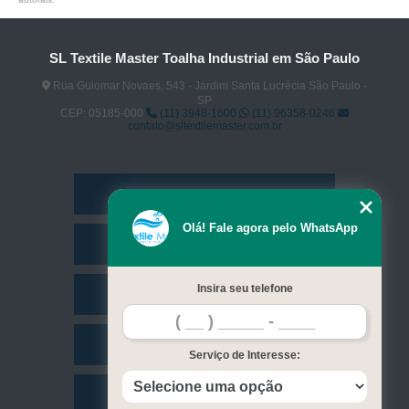
SL Textile Master Toalha Industrial em São Paulo
Rua Guiomar Novaes, 543 - Jardim Santa Lucrécia São Paulo -
SP
CEP: 05185-000
(11) 3948-1600
(11) 96358-0246
contato@sltextilemaster.com.br
Home
Olá! Fale agora pelo WhatsApp
Empresa
Insira seu telefone
Missão
Serviços
Serviço de Interesse:
Contato