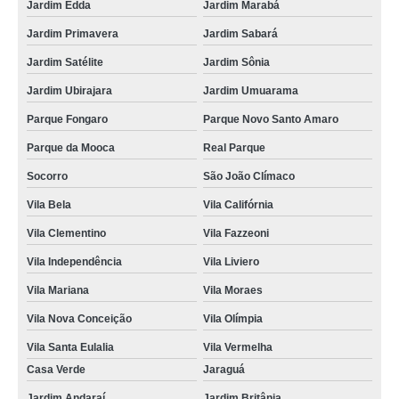
Jardim Edda
Jardim Marabá
Jardim Primavera
Jardim Sabará
Jardim Satélite
Jardim Sônia
Jardim Ubirajara
Jardim Umuarama
Parque Fongaro
Parque Novo Santo Amaro
Parque da Mooca
Real Parque
Socorro
São João Clímaco
Vila Bela
Vila Califórnia
Vila Clementino
Vila Fazzeoni
Vila Independência
Vila Liviero
Vila Mariana
Vila Moraes
Vila Nova Conceição
Vila Olímpia
Vila Santa Eulalia
Vila Vermelha
Casa Verde
Jaraguá
Jardim Andaraí
Jardim Britânia