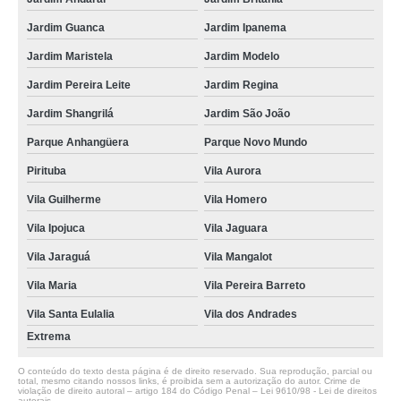
Jardim Guanca
Jardim Ipanema
Jardim Maristela
Jardim Modelo
Jardim Pereira Leite
Jardim Regina
Jardim Shangrilá
Jardim São João
Parque Anhangüera
Parque Novo Mundo
Pirituba
Vila Aurora
Vila Guilherme
Vila Homero
Vila Ipojuca
Vila Jaguara
Vila Jaraguá
Vila Mangalot
Vila Maria
Vila Pereira Barreto
Vila Santa Eulalia
Vila dos Andrades
Extrema
O conteúdo do texto desta página é de direito reservado. Sua reprodução, parcial ou
total, mesmo citando nossos links, é proibida sem a autorização do autor. Crime de
violação de direito autoral – artigo 184 do Código Penal –
Lei 9610/98 - Lei de direitos
autorais
.