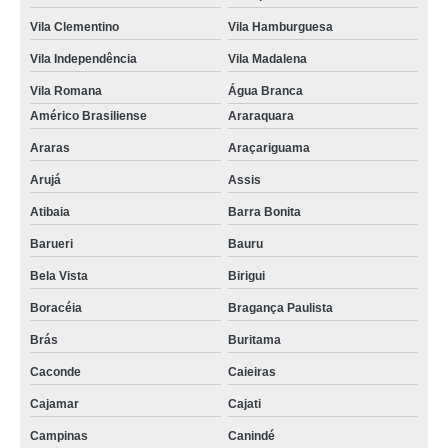
Vila Clementino
Vila Hamburguesa
Vila Independência
Vila Madalena
Vila Romana
Água Branca
Américo Brasiliense
Araraquara
Araras
Araçariguama
Arujá
Assis
Atibaia
Barra Bonita
Barueri
Bauru
Bela Vista
Birigui
Boracéia
Bragança Paulista
Brás
Buritama
Caconde
Caieiras
Cajamar
Cajati
Campinas
Canindé