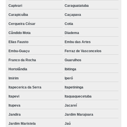
Capivari
Caraguatatuba
Carapicuíba
Caçapava
Cerqueira César
Cotia
Cândido Mota
Diadema
Elias Fausto
Embu das Artes
Embu-Guaçu
Ferraz de Vasconcelos
Franco da Rocha
Guarulhos
Hortolândia
Ibitinga
Imirim
Iperó
Itapecerica da Serra
Itapetininga
Itapevi
Itaquaquecetuba
Itupeva
Jacareí
Jandira
Jardim Marajoara
Jardim Maristela
Jaú