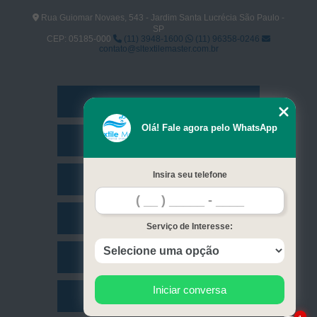
Rua Guiomar Novaes, 543 - Jardim Santa Lucrécia São Paulo -
SP
CEP: 05185-000
(11) 3948-1600
(11) 96358-0246
contato@sltextilemaster.com.br
Home
Olá! Fale agora pelo WhatsApp
Empresa
Insira seu telefone
Missão
Serviços
Serviço de Interesse:
Contato
Iniciar conversa
Mapa do site