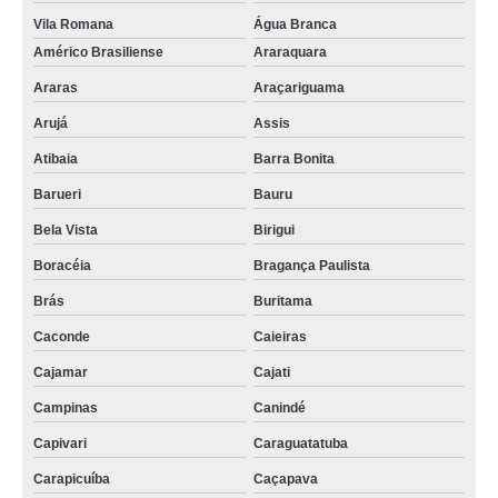
Vila Romana
Água Branca
Américo Brasiliense
Araraquara
Araras
Araçariguama
Arujá
Assis
Atibaia
Barra Bonita
Barueri
Bauru
Bela Vista
Birigui
Boracéia
Bragança Paulista
Brás
Buritama
Caconde
Caieiras
Cajamar
Cajati
Campinas
Canindé
Capivari
Caraguatatuba
Carapicuíba
Caçapava