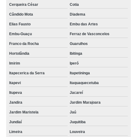
Cerqueira César
Cotia
Cândido Mota
Diadema
Elias Fausto
Embu das Artes
Embu-Guaçu
Ferraz de Vasconcelos
Franco da Rocha
Guarulhos
Hortolândia
Ibitinga
Imirim
Iperó
Itapecerica da Serra
Itapetininga
Itapevi
Itaquaquecetuba
Itupeva
Jacareí
Jandira
Jardim Marajoara
Jardim Maristela
Jaú
Jundiaí
Juquitiba
Limeira
Louveira