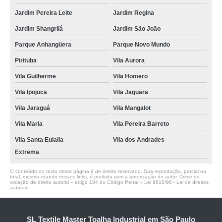
Jardim Pereira Leite
Jardim Regina
Jardim Shangrilá
Jardim São João
Parque Anhangüera
Parque Novo Mundo
Pirituba
Vila Aurora
Vila Guilherme
Vila Homero
Vila Ipojuca
Vila Jaguara
Vila Jaraguá
Vila Mangalot
Vila Maria
Vila Pereira Barreto
Vila Santa Eulalia
Vila dos Andrades
Extrema
O conteúdo do texto desta página é de direito reservado. Sua reprodução, parcial ou
total, mesmo citando nossos links, é proibida sem a autorização do autor. Crime de
violação de direito autoral – artigo 184 do Código Penal –
Lei 9610/98 - Lei de direitos
autorais
.
SL Textile Master Toalha Industrial em São Paulo