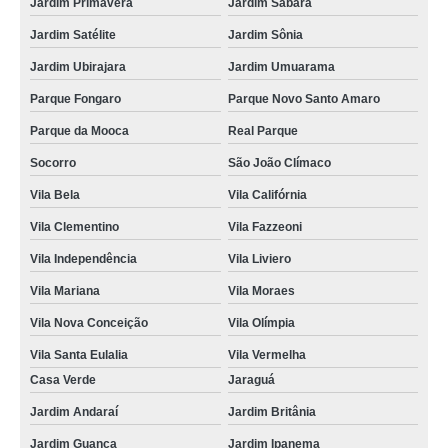
Jardim Primavera
Jardim Sabará
Jardim Satélite
Jardim Sônia
Jardim Ubirajara
Jardim Umuarama
Parque Fongaro
Parque Novo Santo Amaro
Parque da Mooca
Real Parque
Socorro
São João Clímaco
Vila Bela
Vila Califórnia
Vila Clementino
Vila Fazzeoni
Vila Independência
Vila Liviero
Vila Mariana
Vila Moraes
Vila Nova Conceição
Vila Olímpia
Vila Santa Eulalia
Vila Vermelha
Casa Verde
Jaraguá
Jardim Andaraí
Jardim Britânia
Jardim Guanca
Jardim Ipanema