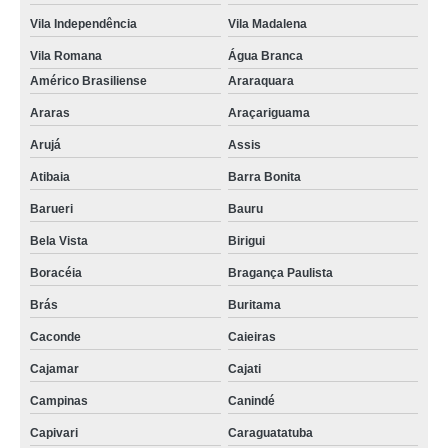
Vila Independência
Vila Madalena
Vila Romana
Água Branca
Américo Brasiliense
Araraquara
Araras
Araçariguama
Arujá
Assis
Atibaia
Barra Bonita
Barueri
Bauru
Bela Vista
Birigui
Boracéia
Bragança Paulista
Brás
Buritama
Caconde
Caieiras
Cajamar
Cajati
Campinas
Canindé
Capivari
Caraguatatuba