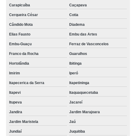
Carapicuíba
Caçapava
Cerqueira César
Cotia
Cândido Mota
Diadema
Elias Fausto
Embu das Artes
Embu-Guaçu
Ferraz de Vasconcelos
Franco da Rocha
Guarulhos
Hortolândia
Ibitinga
Imirim
Iperó
Itapecerica da Serra
Itapetininga
Itapevi
Itaquaquecetuba
Itupeva
Jacareí
Jandira
Jardim Marajoara
Jardim Maristela
Jaú
Jundiaí
Juquitiba