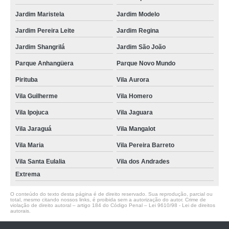
Jardim Maristela
Jardim Modelo
Jardim Pereira Leite
Jardim Regina
Jardim Shangrilá
Jardim São João
Parque Anhangüera
Parque Novo Mundo
Pirituba
Vila Aurora
Vila Guilherme
Vila Homero
Vila Ipojuca
Vila Jaguara
Vila Jaraguá
Vila Mangalot
Vila Maria
Vila Pereira Barreto
Vila Santa Eulalia
Vila dos Andrades
Extrema
O conteúdo do texto desta página é de direito reservado. Sua reprodução, parcial ou
total, mesmo citando nossos links, é proibida sem a autorização do autor. Crime de
violação de direito autoral – artigo 184 do Código Penal –
Lei 9610/98 - Lei de direitos
autorais
.