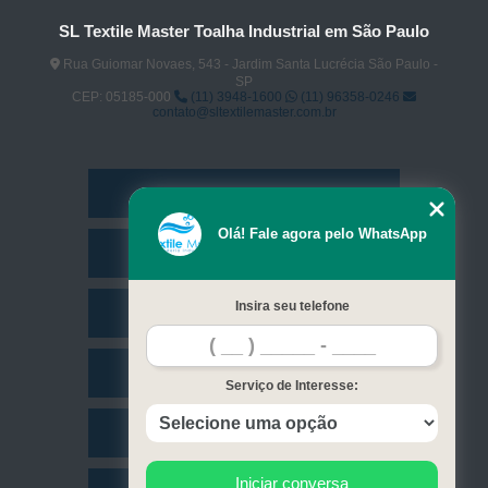
SL Textile Master Toalha Industrial em São Paulo
Rua Guiomar Novaes, 543 - Jardim Santa Lucrécia São Paulo -
SP
CEP: 05185-000
(11) 3948-1600
(11) 96358-0246
contato@sltextilemaster.com.br
Home
Olá! Fale agora pelo WhatsApp
Empresa
Insira seu telefone
Missão
Serviços
Serviço de Interesse:
Contato
Iniciar conversa