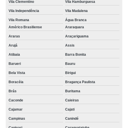
Vila Clementino
Vila Hamburguesa
Vila Independência
Vila Madalena
Vila Romana
Água Branca
Américo Brasiliense
Araraquara
Araras
Araçariguama
Arujá
Assis
Atibaia
Barra Bonita
Barueri
Bauru
Bela Vista
Birigui
Boracéia
Bragança Paulista
Brás
Buritama
Caconde
Caieiras
Cajamar
Cajati
Campinas
Canindé
Capivari
Caraguatatuba