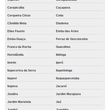
Carapicuíba
Caçapava
Cerqueira César
Cotia
Cândido Mota
Diadema
Elias Fausto
Embu das Artes
Embu-Guaçu
Ferraz de Vasconcelos
Franco da Rocha
Guarulhos
Hortolândia
Ibitinga
Imirim
Iperó
Itapecerica da Serra
Itapetininga
Itapevi
Itaquaquecetuba
Itupeva
Jacareí
Jandira
Jardim Marajoara
Jardim Maristela
Jaú
Jundiaí
Juquitiba