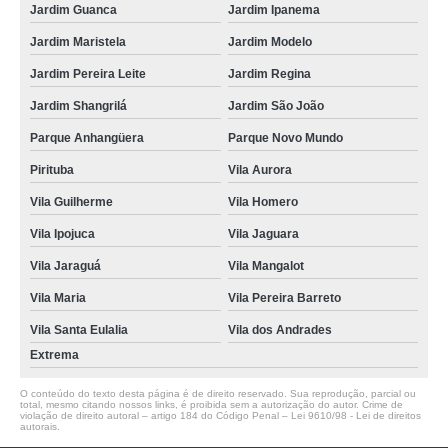
Jardim Guanca
Jardim Ipanema
Jardim Maristela
Jardim Modelo
Jardim Pereira Leite
Jardim Regina
Jardim Shangrilá
Jardim São João
Parque Anhangüera
Parque Novo Mundo
Pirituba
Vila Aurora
Vila Guilherme
Vila Homero
Vila Ipojuca
Vila Jaguara
Vila Jaraguá
Vila Mangalot
Vila Maria
Vila Pereira Barreto
Vila Santa Eulalia
Vila dos Andrades
Extrema
O conteúdo do texto desta página é de direito reservado. Sua reprodução, parcial ou
total, mesmo citando nossos links, é proibida sem a autorização do autor. Crime de
violação de direito autoral – artigo 184 do Código Penal –
Lei 9610/98 - Lei de direitos
autorais
.