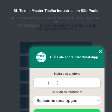
SL Textile Master Toalha Industrial em São Paulo
Rua Guiomar Novaes, 543 - Jardim Santa Lucrécia São Paulo -
SP
CEP: 05185-000
(11) 3948-1600
(11) 96358-0246
contato@sltextilemaster.com.br
Home
Olá! Fale agora pelo WhatsApp
Empresa
Insira seu telefone
Missão
Serviços
Serviço de Interesse:
Contato