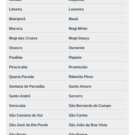
Limeira
Louveira
Mairiporã
Mauá
Mococa
Mogi Mirim
Mogi das Cruzes
Mogi-Guaçu
Osasco
Ouroeste
Paulínia
Piquete
Piracicaba
Promissão
Quarta Parada
Ribeirão Pires
Santana de Parnaíba
Santo Amaro
Santo André
Socorro
Sorocaba
São Bernardo do Campo
São Caetano do Sul
São Carlos
São José do Rio Pardo
São João da Boa Vista
São Paulo
São Roque