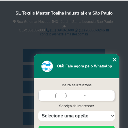
SL Textile Master Toalha Industrial em São Paulo
Rua Guiomar Novaes, 543 - Jardim Santa Lucrécia São Paulo -
SP
CEP: 05185-000
(11) 3948-1600
(11) 96358-0246
contato@sltextilemaster.com.br
Home
Olá! Fale agora pelo WhatsApp
Empresa
Insira seu telefone
Missão
Serviços
Serviço de Interesse:
Contato