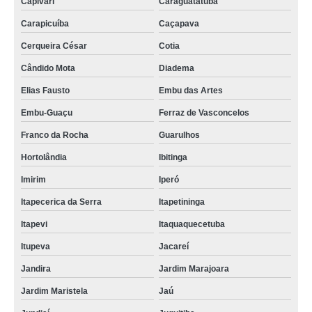
Capivari
Caraguatatuba
Carapicuíba
Caçapava
Cerqueira César
Cotia
Cândido Mota
Diadema
Elias Fausto
Embu das Artes
Embu-Guaçu
Ferraz de Vasconcelos
Franco da Rocha
Guarulhos
Hortolândia
Ibitinga
Imirim
Iperó
Itapecerica da Serra
Itapetininga
Itapevi
Itaquaquecetuba
Itupeva
Jacareí
Jandira
Jardim Marajoara
Jardim Maristela
Jaú