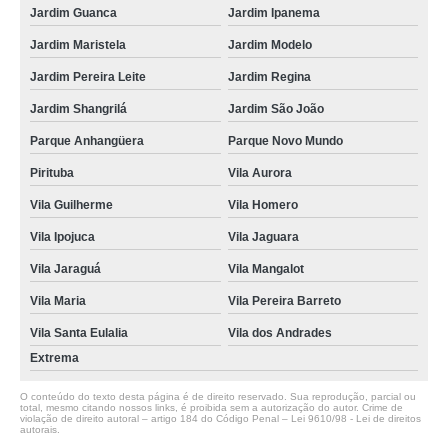
Jardim Guanca
Jardim Ipanema
Jardim Maristela
Jardim Modelo
Jardim Pereira Leite
Jardim Regina
Jardim Shangrilá
Jardim São João
Parque Anhangüera
Parque Novo Mundo
Pirituba
Vila Aurora
Vila Guilherme
Vila Homero
Vila Ipojuca
Vila Jaguara
Vila Jaraguá
Vila Mangalot
Vila Maria
Vila Pereira Barreto
Vila Santa Eulalia
Vila dos Andrades
Extrema
O conteúdo do texto desta página é de direito reservado. Sua reprodução, parcial ou
total, mesmo citando nossos links, é proibida sem a autorização do autor. Crime de
violação de direito autoral – artigo 184 do Código Penal –
Lei 9610/98 - Lei de direitos
autorais
.