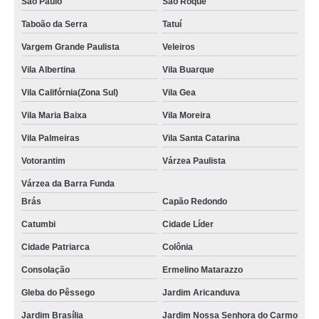
São Paulo
São Roque
Taboão da Serra
Tatuí
Vargem Grande Paulista
Veleiros
Vila Albertina
Vila Buarque
Vila Califórnia(Zona Sul)
Vila Gea
Vila Maria Baixa
Vila Moreira
Vila Palmeiras
Vila Santa Catarina
Votorantim
Várzea Paulista
Várzea da Barra Funda
Brás
Capão Redondo
Catumbi
Cidade Líder
Cidade Patriarca
Colônia
Consolação
Ermelino Matarazzo
Gleba do Pêssego
Jardim Aricanduva
Jardim Brasília
Jardim Nossa Senhora do Carmo