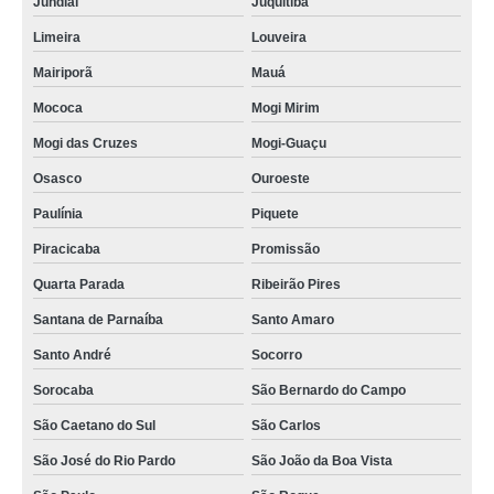
Jundiaí
Juquitiba
Limeira
Louveira
Mairiporã
Mauá
Mococa
Mogi Mirim
Mogi das Cruzes
Mogi-Guaçu
Osasco
Ouroeste
Paulínia
Piquete
Piracicaba
Promissão
Quarta Parada
Ribeirão Pires
Santana de Parnaíba
Santo Amaro
Santo André
Socorro
Sorocaba
São Bernardo do Campo
São Caetano do Sul
São Carlos
São José do Rio Pardo
São João da Boa Vista