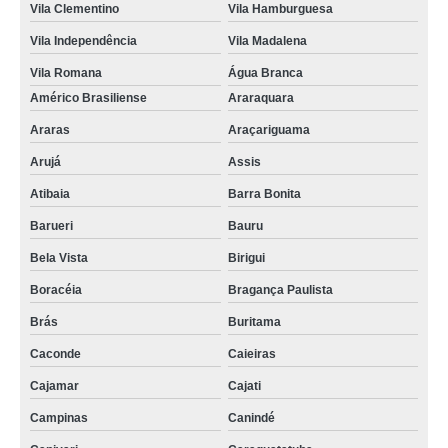
Vila Clementino
Vila Hamburguesa
Vila Independência
Vila Madalena
Vila Romana
Água Branca
Américo Brasiliense
Araraquara
Araras
Araçariguama
Arujá
Assis
Atibaia
Barra Bonita
Barueri
Bauru
Bela Vista
Birigui
Boracéia
Bragança Paulista
Brás
Buritama
Caconde
Caieiras
Cajamar
Cajati
Campinas
Canindé