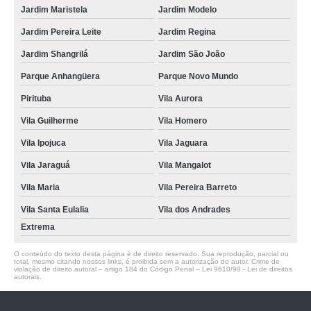
Jardim Maristela
Jardim Modelo
Jardim Pereira Leite
Jardim Regina
Jardim Shangrilá
Jardim São João
Parque Anhangüera
Parque Novo Mundo
Pirituba
Vila Aurora
Vila Guilherme
Vila Homero
Vila Ipojuca
Vila Jaguara
Vila Jaraguá
Vila Mangalot
Vila Maria
Vila Pereira Barreto
Vila Santa Eulalia
Vila dos Andrades
Extrema
O conteúdo do texto desta página é de direito reservado. Sua reprodução, parcial ou
total, mesmo citando nossos links, é proibida sem a autorização do autor. Crime de
violação de direito autoral – artigo 184 do Código Penal –
Lei 9610/98 - Lei de direitos
autorais
.