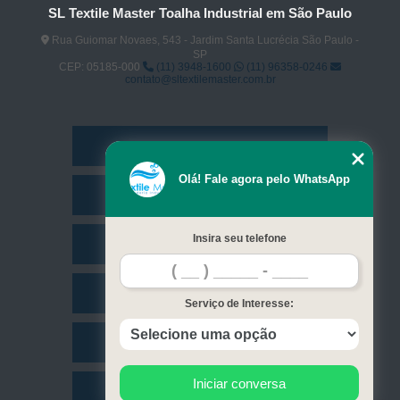
SL Textile Master Toalha Industrial em São Paulo
Rua Guiomar Novaes, 543 - Jardim Santa Lucrécia São Paulo -
SP
CEP: 05185-000
(11) 3948-1600
(11) 96358-0246
contato@sltextilemaster.com.br
Home
Olá! Fale agora pelo WhatsApp
Empresa
Insira seu telefone
Missão
Serviços
Serviço de Interesse:
Contato
Iniciar conversa
Mapa do site