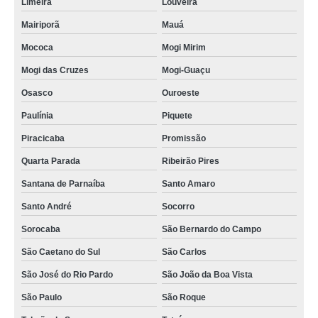
Limeira
Louveira
Mairiporã
Mauá
Mococa
Mogi Mirim
Mogi das Cruzes
Mogi-Guaçu
Osasco
Ouroeste
Paulínia
Piquete
Piracicaba
Promissão
Quarta Parada
Ribeirão Pires
Santana de Parnaíba
Santo Amaro
Santo André
Socorro
Sorocaba
São Bernardo do Campo
São Caetano do Sul
São Carlos
São José do Rio Pardo
São João da Boa Vista
São Paulo
São Roque