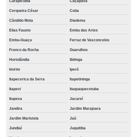
Carapicuíba
Caçapava
Cerqueira César
Cotia
Cândido Mota
Diadema
Elias Fausto
Embu das Artes
Embu-Guaçu
Ferraz de Vasconcelos
Franco da Rocha
Guarulhos
Hortolândia
Ibitinga
Imirim
Iperó
Itapecerica da Serra
Itapetininga
Itapevi
Itaquaquecetuba
Itupeva
Jacareí
Jandira
Jardim Marajoara
Jardim Maristela
Jaú
Jundiaí
Juquitiba