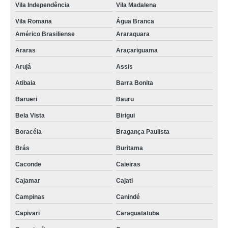
Vila Independência
Vila Madalena
Vila Romana
Água Branca
Américo Brasiliense
Araraquara
Araras
Araçariguama
Arujá
Assis
Atibaia
Barra Bonita
Barueri
Bauru
Bela Vista
Birigui
Boracéia
Bragança Paulista
Brás
Buritama
Caconde
Caieiras
Cajamar
Cajati
Campinas
Canindé
Capivari
Caraguatatuba