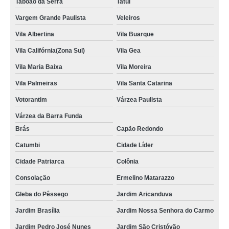
Taboão da Serra
Tatuí
Vargem Grande Paulista
Veleiros
Vila Albertina
Vila Buarque
Vila Califórnia(Zona Sul)
Vila Gea
Vila Maria Baixa
Vila Moreira
Vila Palmeiras
Vila Santa Catarina
Votorantim
Várzea Paulista
Várzea da Barra Funda
Brás
Capão Redondo
Catumbi
Cidade Líder
Cidade Patriarca
Colônia
Consolação
Ermelino Matarazzo
Gleba do Pêssego
Jardim Aricanduva
Jardim Brasília
Jardim Nossa Senhora do Carmo
Jardim Pedro José Nunes
Jardim São Cristóvão