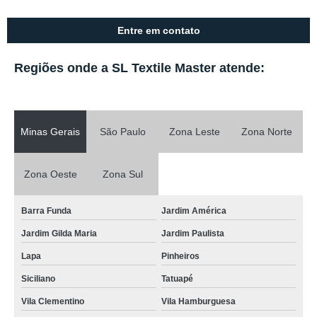
Entre em contato
Regiões onde a SL Textile Master atende:
Minas Gerais
São Paulo
Zona Leste
Zona Norte
Zona Oeste
Zona Sul
Barra Funda
Jardim América
Jardim Gilda Maria
Jardim Paulista
Lapa
Pinheiros
Siciliano
Tatuapé
Vila Clementino
Vila Hamburguesa