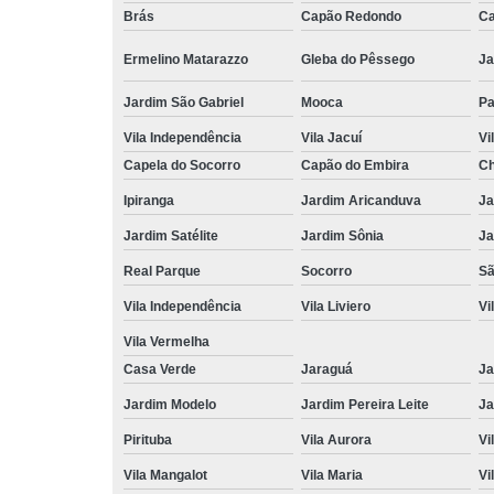
Brás
Capão Redondo
Ca
Ermelino Matarazzo
Gleba do Pêssego
Ja
Jardim São Gabriel
Mooca
Pa
Vila Independência
Vila Jacuí
Vi
Capela do Socorro
Capão do Embira
Ch
Ipiranga
Jardim Aricanduva
Ja
Jardim Satélite
Jardim Sônia
Ja
Real Parque
Socorro
Sã
Vila Independência
Vila Liviero
Vi
Vila Vermelha
Casa Verde
Jaraguá
Ja
Jardim Modelo
Jardim Pereira Leite
Ja
Pirituba
Vila Aurora
Vi
Vila Mangalot
Vila Maria
Vi