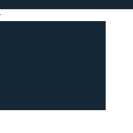
sa Especializada em Lavagem de Epis
ienização de Epis
Lavagem de Epis
avagem de Epis Grande São Paulo
pis São Paulo
Lavagem Epis e Uniforme
Aluguel de Roupão
Lavagem de Roupão
nino
Lavagem de Roupão Branco
vagem de Roupão de Banho Feminino
ino
Lavagem de Roupão Feminino
Lavagem de Roupão Masculino Atoalhado
ação de Roupão
Lavagem de Toalha
agem de Toalha Branca Industrial