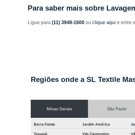
Toalhas
Para saber mais sobre Lavag
industriais
Venda de
Ligue para
(11) 3948-1600
ou
clique aqui
e entre 
toalhas
Regiões onde a SL Textile Mas
Minas Gerais
São Paulo
Barra Funda
Jardim América
Ja
Tatuapé
Vila Clementino
Vi