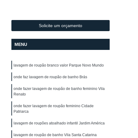
Lavagem de Toalha de Mesa
lo
Lavagem de Toalha para Salão
Lavagem de Toalha para Salão de Cabeleireiro
Solicite um orçamento
Lavagem Profissional de Toalha
MENU
vagem de Uniforme
Lavagem de Uniforme
Lavagem de Uniforme de Frentista
lavagem de roupão branco valor Parque Novo Mundo
za
Lavagem de Uniforme de Trabalho
gem de Uniforme Grande São Paulo
onde faz lavagem de roupão de banho Brás
Lavagem de Uniforme São Paulo
onde fazer lavagem de roupão de banho feminino Vila
Renato
trial
Lavagem Industrial de Uniforme
onde fazer lavagem de roupão feminino Cidade
Aluguel de Capa de Corte de Cabelo
Patriarca
o
Locação de Capa de Barbeiro
lavagem de roupões atoalhado infantil Jardim América
lo
Locação de Capa de Barbeiro São Paulo
lavagem de roupão de banho Vila Santa Catarina