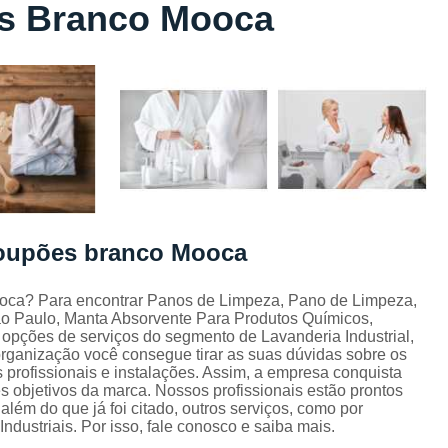
s Branco Mooca
Lavagem de Toalha de Banho
Lavagem de Toalha Grande São Pau
Lavagem de Toalha para Salão de Beleza
Lavagem de Toalha São Paulo
Lavagem Toalha de Banho
Empresa de La
Lavagem de Uniforme da Empresa
Lavagem de Uniforme de Salão de Bele
roupões branco Mooca
Lavagem de Uniforme e Epi
Lava
Lavagem de Uniforme Industrial
oca? Para encontrar Panos de Limpeza, Pano de Limpeza,
ão Paulo, Manta Absorvente Para Produtos Químicos,
Lavagem Especializada de Uniforme Indus
 opções de serviços do segmento de Lavanderia Industrial,
Aluguel de Capa de Cortar Cabelo
organização você consegue tirar as suas dúvidas sobre os
 profissionais e instalações. Assim, a empresa conquista
Aluguel de Capa para Cortar Cabel
s objetivos da marca. Nossos profissionais estão prontos
ém do que já foi citado, outros serviços, como por
Locação de Capa de Barbeiro Grande São Pau
ndustriais. Por isso, fale conosco e saiba mais.