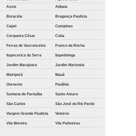
Aluguel de Toalha de Banho Branca
Assis
Atibaia
Aluguel Toalha de Banho Fio Penteado
Boracéia
Bragança Paulista
cação de Toalha de Banho Algodão
Cajati
Campinas
Locação de Toalha de Banho Grande
Cerqueira César
Cotia
aulo
Locação de Toalha de Banho Grossa
Ferraz de Vasconcelos
Franco da Rocha
Locação de Toalha de Banho São Paulo
Itapecerica da Serra
Itapetininga
e
Aluguel de Toalha de Pedicure
Jardim Marajoara
Jardim Maristela
nca
Locação de Toalha de Manicure
Mairiporã
Mauá
Locação de Toalha Manicure Pedicure
Ouroeste
Paulínia
ação de Toalha para Manicure e Pedicure
Santana de Parnaíba
Santo Amaro
ação de Toalha para Pedicure e Manicure
São Carlos
São José do Rio Pardo
anicure Grande São Paulo
Vargem Grande Paulista
Veleiros
Vila Moreira
Vila Palmeiras
ulo
Locação de Toalha Banho e Rosto
Locação de Toalha Branca para Salão