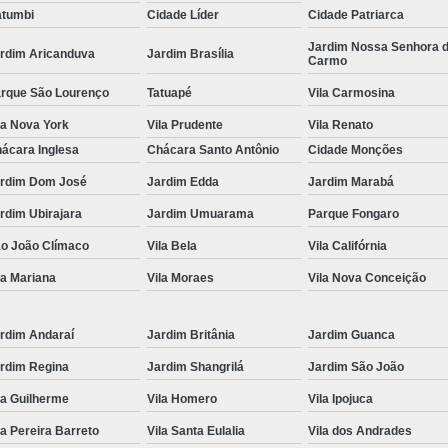
tumbi
Cidade Líder
Cidade Patriarca
Locação de Toalha de Rosto
Lo
Jardim Nossa Senhora 
rdim Aricanduva
Jardim Brasília
Carmo
Locação de Toalha de Rosto e Banho
Loc
rque São Lourenço
Tatuapé
Vila Carmosina
Locação de Toalha de Rosto para Salão
la Nova York
Vila Prudente
Vila Renato
Locação de Toalha de Rosto São Pa
ácara Inglesa
Chácara Santo Antônio
Cidade Monções
Locação de Toalha Rosto Branca
rdim Dom José
Jardim Edda
Jardim Marabá
Aluguel de Toalha Industrial Virgem
rdim Ubirajara
Jardim Umuarama
Parque Fongaro
Aluguel de Toalha para Salão de Beleza
o João Clímaco
Vila Bela
Vila Califórnia
Locação de Toalha Industrial
Locação
la Mariana
Vila Moraes
Vila Nova Conceição
Locação de Toalha Industrial Nova
Locação de Toalha Industrial Relavada
rdim Andaraí
Jardim Britânia
Jardim Guanca
rdim Regina
Jardim Shangrilá
Jardim São João
Locação de Toalha para Salão de Beleza
la Guilherme
Vila Homero
Vila Ipojuca
Manta Absorvente Azul
Manta Absorvente d
la Pereira Barreto
Vila Santa Eulalia
Vila dos Andrades
Manta Absorvente Industrial