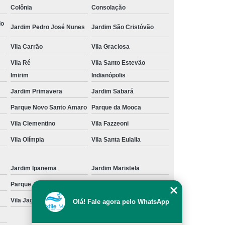
Colônia
Consolação
cação de Toalha de Rosto Branca
do
Jardim Pedro José Nunes
Jardim São Cristóvão
ação de Toalha de Rosto Grande São Paulo
Vila Carrão
Vila Graciosa
Locação de Toalha de Rosto Pequena
Vila Ré
Vila Santo Estevão
ulo
Locação de Toalha para Rosto
Imirim
Indianópolis
Aluguel de Toalha Industrial Nova
Jardim Primavera
Jardim Sabará
Aluguel de Toalha para Banheiro
Parque Novo Santo Amaro
Parque da Mooca
Empresa de Locação de Toalha Industrial
Vila Clementino
Vila Fazzeoni
 de Toalha Industrial Grande São Paulo
Vila Olímpia
Vila Santa Eulalia
Locação de Toalha Industrial Reciclada
Locação de Toalha Industrial São Paulo
Jardim Ipanema
Jardim Maristela
Parque Anhangüera
Parque Novo Mundo
Manta Absorção de óleo
Manta Absorvente
Vila Jaguara
Vila Jaraguá
Olá! Fale agora pelo WhatsApp
e óleo
Manta Absorvente Grande São Paulo
Manta Absorvente para óleo