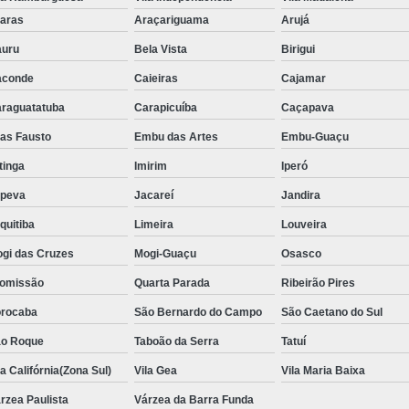
Aluguel de Toalha de Banho Adulto
aras
Araçariguama
Arujá
Aluguel de Toalha de Banho Casal
uru
Bela Vista
Birigui
Locação de Toalha de Banho
Lo
aconde
Caieiras
Cajamar
Locação de Toalha de Banho e Rosto
raguatatuba
Carapicuíba
Caçapava
Locação de Toalha de Banho Grande São P
ias Fausto
Embu das Artes
Embu-Guaçu
Locação de Toalha de Banho Industrial
itinga
Imirim
Iperó
Aluguel de Toalha Branca Manicur
upeva
Jacareí
Jandira
Aluguel de Toalha para Manicure Bra
quitiba
Limeira
Louveira
Locação de Toalha de Manicure Branca
gi das Cruzes
Mogi-Guaçu
Osasco
Locação de Toalha para Manicure
Loc
omissão
Quarta Parada
Ribeirão Pires
Locação de Toalha para Pedicure
Loc
rocaba
São Bernardo do Campo
São Caetano do Sul
o Roque
Taboão da Serra
Locação de Toalhas de M
Tatuí
la Califórnia(Zona Sul)
Vila Gea
Vila Maria Baixa
Locação de Toalhas de Manicure São Pa
rzea Paulista
Várzea da Barra Funda
Locação de Toalha Branca de Rosto