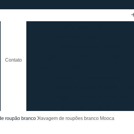
Empresa de Lavagem de Epis
Empre
Empresa para Lavagem de Epis
Hig
Lavagem de Epis e Uniforme
L
Lavagem de Epis Industrial
Lavagem de E
Contato
Lavagem Epis Industrial
Limpeza de Epis
Lavagem de Roupão Atoalhado Femi
Lavagem de Roupão de Banho
La
Lavagem de Roupão de Banho Mascul
Lavagem de Roupão Grande São Paulo
Lavagem de Roupão São Paulo
Loc
de roupão branco
lavagem de roupões branco Mooca
Lavagem de Toalha Branca
Lav