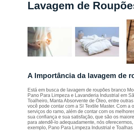
Locação
Lavagem de Roupõe
de lençóis
Locação
de toalhas
de banho
Locação
de toalhas
de
manicure
Locação
de toalhas
A Importância da lavagem de 
de rosto
Locação
Está em busca de lavagem de roupões branco Mo
de toalhas
Pano Para Limpeza e Lavanderia Industrial em S
industriais
Toalheiro, Manta Absorvente de Óleo, entre outras
você pode contar com a Sl Textile Master. Com a 
Mantas
serviços do ramo, além de contar com os melhores
absorvente
sua confiança e sua satisfação, que são os maiore
Panos de
para atendê-lo adequadamente, nós oferecermos, al
limpeza
exemplo, Pano Para Limpeza Industrial e Toalhas I