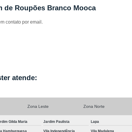
Locação de Capa de Cabeleirei
em de Roupões Branco Mooca
Locação de Capa de Corte Industria
em contato por email.
Locação de Capa para Cabeleireiro
Locação de Kimono
Locação de Kimono B
Locação de Kimono Cetim
Locação de Ki
Locação de Kimono Grande São P
Locação de Kimono Masculino
L
Locação de Kimono Preto Feminin
ter atende:
Locação de Jogo Lençol Casal
Locaçã
Locação de Lençol Casal Algodã
Locação de Lençol de Casal
Lo
Zona Leste
Zona Norte
Locação de Lençol King Size
Lo
rdim Gilda Maria
Jardim Paulista
Lapa
Locação de Lençol Queen
Locação de Len
la Hamburguesa
Vila Independência
Vila Madalena