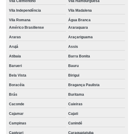
Vila Clementino
Vila Hamburguesa
Vila Independência
Vila Madalena
Vila Romana
Água Branca
Américo Brasiliense
Araraquara
Araras
Araçariguama
Arujá
Assis
Atibaia
Barra Bonita
Barueri
Bauru
Bela Vista
Birigui
Boracéia
Bragança Paulista
Brás
Buritama
Caconde
Caieiras
Cajamar
Cajati
Campinas
Canindé
Capivari
Caraguatatuba