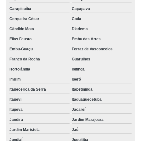
Carapicuíba
Caçapava
Cerqueira César
Cotia
Cândido Mota
Diadema
Elias Fausto
Embu das Artes
Embu-Guaçu
Ferraz de Vasconcelos
Franco da Rocha
Guarulhos
Hortolândia
Ibitinga
Imirim
Iperó
Itapecerica da Serra
Itapetininga
Itapevi
Itaquaquecetuba
Itupeva
Jacareí
Jandira
Jardim Marajoara
Jardim Maristela
Jaú
Jundiaí
Juquitiba