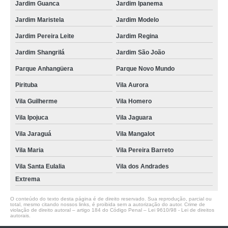
Jardim Guanca
Jardim Ipanema
Jardim Maristela
Jardim Modelo
Jardim Pereira Leite
Jardim Regina
Jardim Shangrilá
Jardim São João
Parque Anhangüera
Parque Novo Mundo
Pirituba
Vila Aurora
Vila Guilherme
Vila Homero
Vila Ipojuca
Vila Jaguara
Vila Jaraguá
Vila Mangalot
Vila Maria
Vila Pereira Barreto
Vila Santa Eulalia
Vila dos Andrades
Extrema
O conteúdo do texto desta página é de direito reservado. Sua reprodução, parcial ou
total, mesmo citando nossos links, é proibida sem a autorização do autor. Crime de
violação de direito autoral – artigo 184 do Código Penal –
Lei 9610/98 - Lei de direitos
autorais
.