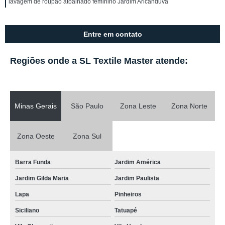
lavagem de roupão atoalhado feminino Jardim Aricanduva
Entre em contato
Regiões onde a SL Textile Master atende:
Minas Gerais
São Paulo
Zona Leste
Zona Norte
Zona Oeste
Zona Sul
Barra Funda
Jardim América
Jardim Gilda Maria
Jardim Paulista
Lapa
Pinheiros
Siciliano
Tatuapé