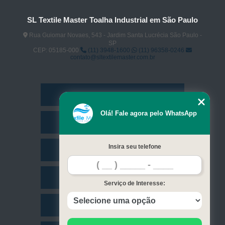
SL Textile Master Toalha Industrial em São Paulo
Rua Guiomar Novaes, 543 - Jardim Santa Lucrécia São Paulo -
SP
CEP: 05185-000
(11) 3948-1600
(11) 96358-0246
contato@sltextilemaster.com.br
Home
Olá! Fale agora pelo WhatsApp
Empresa
Insira seu telefone
Missão
Serviços
Serviço de Interesse:
Contato