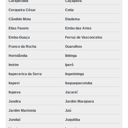
Carapicuíba
Caçapava
Cerqueira César
Cotia
Cândido Mota
Diadema
Elias Fausto
Embu das Artes
Embu-Guaçu
Ferraz de Vasconcelos
Franco da Rocha
Guarulhos
Hortolândia
Ibitinga
Imirim
Iperó
Itapecerica da Serra
Itapetininga
Itapevi
Itaquaquecetuba
Itupeva
Jacareí
Jandira
Jardim Marajoara
Jardim Maristela
Jaú
Jundiaí
Juquitiba