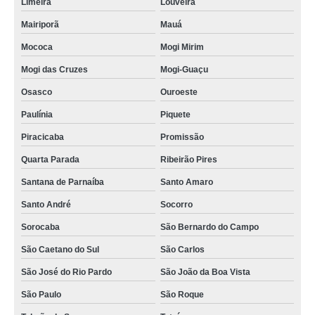
Limeira
Louveira
Mairiporã
Mauá
Mococa
Mogi Mirim
Mogi das Cruzes
Mogi-Guaçu
Osasco
Ouroeste
Paulínia
Piquete
Piracicaba
Promissão
Quarta Parada
Ribeirão Pires
Santana de Parnaíba
Santo Amaro
Santo André
Socorro
Sorocaba
São Bernardo do Campo
São Caetano do Sul
São Carlos
São José do Rio Pardo
São João da Boa Vista
São Paulo
São Roque