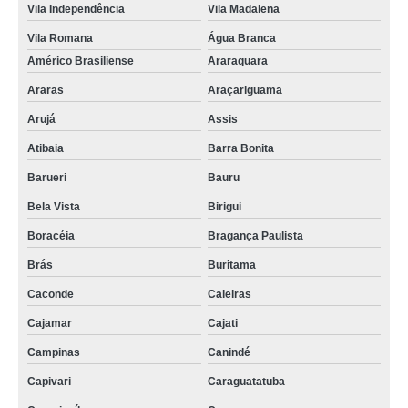
Vila Independência
Vila Madalena
Vila Romana
Água Branca
Américo Brasiliense
Araraquara
Araras
Araçariguama
Arujá
Assis
Atibaia
Barra Bonita
Barueri
Bauru
Bela Vista
Birigui
Boracéia
Bragança Paulista
Brás
Buritama
Caconde
Caieiras
Cajamar
Cajati
Campinas
Canindé
Capivari
Caraguatatuba