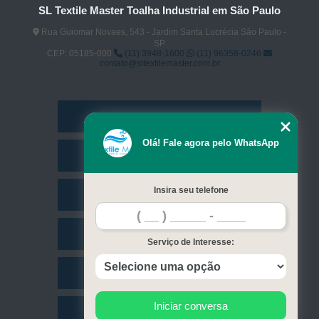
SL Textile Master Toalha Industrial em São Paulo
Rua Guiomar Novaes, 543 - Jardim Santa Lucrécia São Paulo -
SP
CEP: 05185-000
(11) 3948-1600
(11) 96358-0246
contato@sltextilemaster.com.br
Home
Olá! Fale agora pelo WhatsApp
Empresa
Insira seu telefone
Missão
Serviços
Serviço de Interesse:
Contato
Iniciar conversa
Mapa do site