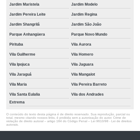
Jardim Maristela
Jardim Modelo
Jardim Pereira Leite
Jardim Regina
Jardim Shangrilá
Jardim São João
Parque Anhangüera
Parque Novo Mundo
Pirituba
Vila Aurora
Vila Guilherme
Vila Homero
Vila Ipojuca
Vila Jaguara
Vila Jaraguá
Vila Mangalot
Vila Maria
Vila Pereira Barreto
Vila Santa Eulalia
Vila dos Andrades
Extrema
O conteúdo do texto desta página é de direito reservado. Sua reprodução, parcial ou
total, mesmo citando nossos links, é proibida sem a autorização do autor. Crime de
violação de direito autoral – artigo 184 do Código Penal –
Lei 9610/98 - Lei de direitos
autorais
.