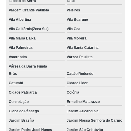
Taboão da Serra
Tatuí
Vargem Grande Paulista
Veleiros
Vila Albertina
Vila Buarque
Vila Califórnia(Zona Sul)
Vila Gea
Vila Maria Baixa
Vila Moreira
Vila Palmeiras
Vila Santa Catarina
Votorantim
Várzea Paulista
Várzea da Barra Funda
Brás
Capão Redondo
Catumbi
Cidade Líder
Cidade Patriarca
Colônia
Consolação
Ermelino Matarazzo
Gleba do Pêssego
Jardim Aricanduva
Jardim Brasília
Jardim Nossa Senhora do Carmo
Jardim Pedro José Nunes
Jardim São Cristóvão