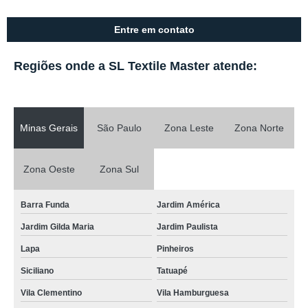
Entre em contato
Regiões onde a SL Textile Master atende:
Minas Gerais
São Paulo
Zona Leste
Zona Norte
Zona Oeste
Zona Sul
Barra Funda
Jardim América
Jardim Gilda Maria
Jardim Paulista
Lapa
Pinheiros
Siciliano
Tatuapé
Vila Clementino
Vila Hamburguesa