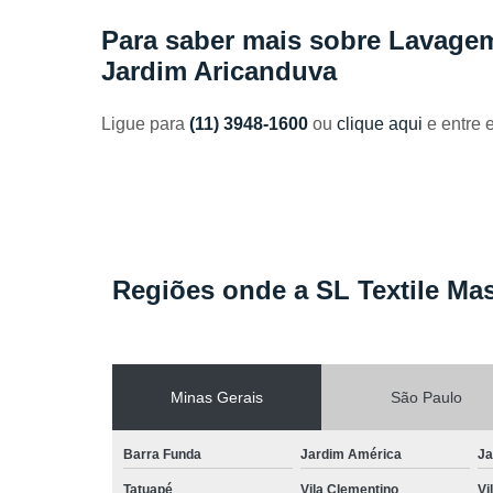
Toalhas
industriais
Para saber mais sobre Lavage
Jardim Aricanduva
Venda de
toalhas
Ligue para
(11) 3948-1600
ou
clique aqui
e entre 
Regiões onde a SL Textile Mas
Minas Gerais
São Paulo
Barra Funda
Jardim América
Ja
Tatuapé
Vila Clementino
Vi