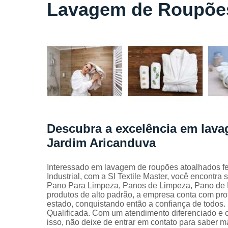
Locação
Lavagem de Roupões
de lençóis
Locação
de toalhas
de banho
Locação
de toalhas
de
manicure
Locação
de toalhas
Descubra a excelência em lav
de rosto
Jardim Aricanduva
Locação
de toalhas
industriais
Interessado em lavagem de roupões atoalhados f
Industrial, com a Sl Textile Master, você encontra
Mantas
Pano Para Limpeza, Panos de Limpeza, Pano de Li
absorvente
produtos de alto padrão, a empresa conta com pr
estado, conquistando então a confiança de todos
Panos de
Qualificada. Com um atendimento diferenciado e c
limpeza
isso, não deixe de entrar em contato para saber m