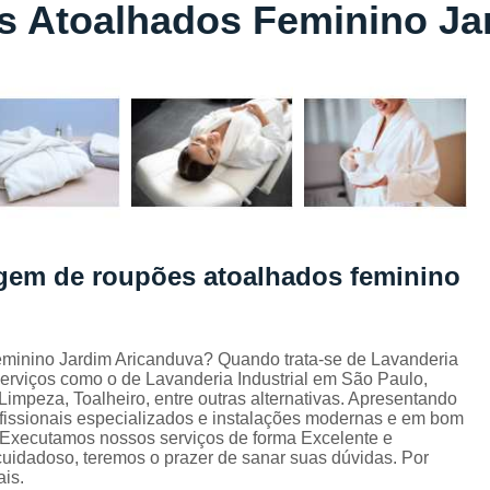
 Atoalhados Feminino Ja
Lavagem de Toalha de Banho
Lavagem de Toalha Grande São Pau
Lavagem de Toalha para Salão de Beleza
Lavagem de Toalha São Paulo
Lavagem Toalha de Banho
Empresa de La
Lavagem de Uniforme da Empresa
Lavagem de Uniforme de Salão de Bele
agem de roupões atoalhados feminino
Lavagem de Uniforme e Epi
Lava
Lavagem de Uniforme Industrial
Lavagem Especializada de Uniforme Indus
eminino Jardim Aricanduva? Quando trata-se de Lavanderia
 serviços como o de Lavanderia Industrial em São Paulo,
Aluguel de Capa de Cortar Cabelo
mpeza, Toalheiro, entre outras alternativas. Apresentando
ofissionais especializados e instalações modernas e em bom
Aluguel de Capa para Cortar Cabel
. Executamos nossos serviços de forma Excelente e
uidadoso, teremos o prazer de sanar suas dúvidas. Por
Locação de Capa de Barbeiro Grande São Pau
ais.