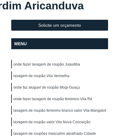
rdim Aricanduva
Lavagem de Toalha de Mesa
lo
Lavagem de Toalha para Salão
Lavagem de Toalha para Salão de Cabeleireiro
Solicite um orçamento
Lavagem Profissional de Toalha
MENU
vagem de Uniforme
Lavagem de Uniforme
Lavagem de Uniforme de Frentista
onde fazer lavagem de roupão Juquitiba
za
Lavagem de Uniforme de Trabalho
gem de Uniforme Grande São Paulo
lavagem de roupão Vila Vermelha
Lavagem de Uniforme São Paulo
onde faz aluguel de roupão Mogi-Guaçu
trial
Lavagem Industrial de Uniforme
onde fazer lavagem de roupão feminino Vila Ré
Aluguel de Capa de Corte de Cabelo
lavagem de roupão feminino branco valor Vila Mangalot
o
Locação de Capa de Barbeiro
lavagem de roupão valor Vila Nova Conceição
lo
Locação de Capa de Barbeiro São Paulo
lavagem de roupões masculino atoalhado Cidade