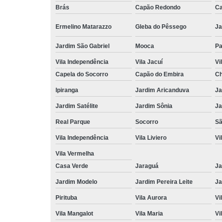
Brás
Capão Redondo
Ca
Ermelino Matarazzo
Gleba do Pêssego
Ja
Jardim São Gabriel
Mooca
Pa
Vila Independência
Vila Jacuí
Vi
Capela do Socorro
Capão do Embira
Ch
Ipiranga
Jardim Aricanduva
Ja
Jardim Satélite
Jardim Sônia
Ja
Real Parque
Socorro
Sã
Vila Independência
Vila Liviero
Vi
Vila Vermelha
Casa Verde
Jaraguá
Ja
Jardim Modelo
Jardim Pereira Leite
Ja
Pirituba
Vila Aurora
Vi
Vila Mangalot
Vila Maria
Vi