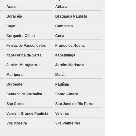
Aluguel de Toalha de Banho Branca
Assis
Atibaia
Aluguel Toalha de Banho Fio Penteado
Boracéia
Bragança Paulista
cação de Toalha de Banho Algodão
Cajati
Campinas
Locação de Toalha de Banho Grande
Cerqueira César
Cotia
aulo
Locação de Toalha de Banho Grossa
Ferraz de Vasconcelos
Franco da Rocha
Locação de Toalha de Banho São Paulo
Itapecerica da Serra
Itapetininga
e
Aluguel de Toalha de Pedicure
Jardim Marajoara
Jardim Maristela
nca
Locação de Toalha de Manicure
Mairiporã
Mauá
Locação de Toalha Manicure Pedicure
Ouroeste
Paulínia
ação de Toalha para Manicure e Pedicure
Santana de Parnaíba
Santo Amaro
ação de Toalha para Pedicure e Manicure
São Carlos
São José do Rio Pardo
anicure Grande São Paulo
Vargem Grande Paulista
Veleiros
Vila Moreira
Vila Palmeiras
ulo
Locação de Toalha Banho e Rosto
Locação de Toalha Branca para Salão