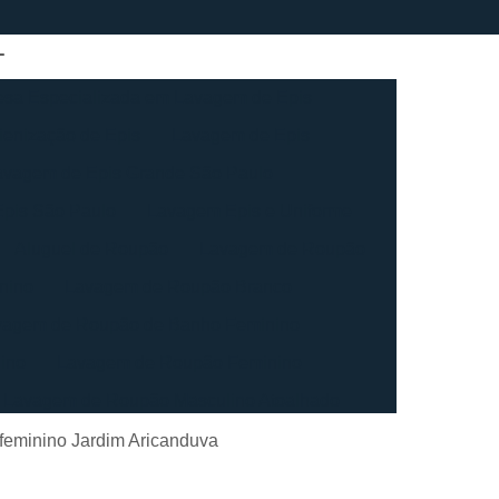
sa Especializada em Lavagem de Epis
ienização de Epis
Lavagem de Epis
avagem de Epis Grande São Paulo
pis São Paulo
Lavagem Epis e Uniforme
Aluguel de Roupão
Lavagem de Roupão
nino
Lavagem de Roupão Branco
vagem de Roupão de Banho Feminino
ino
Lavagem de Roupão Feminino
Lavagem de Roupão Masculino Atoalhado
ação de Roupão
Lavagem de Toalha
feminino Jardim Aricanduva
agem de Toalha Branca Industrial