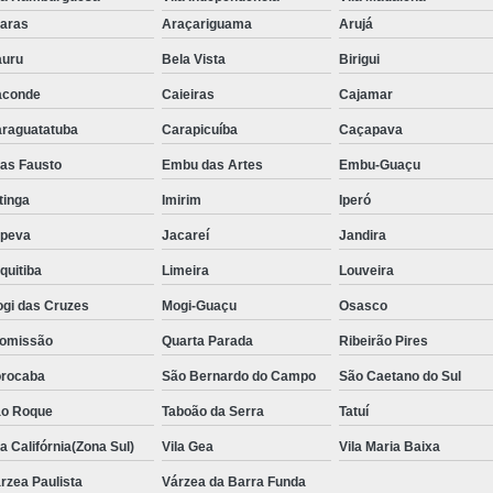
Aluguel de Toalha de Banho Adulto
aras
Araçariguama
Arujá
Aluguel de Toalha de Banho Casal
uru
Bela Vista
Birigui
Locação de Toalha de Banho
Lo
aconde
Caieiras
Cajamar
Locação de Toalha de Banho e Rosto
raguatatuba
Carapicuíba
Caçapava
Locação de Toalha de Banho Grande São P
ias Fausto
Embu das Artes
Embu-Guaçu
Locação de Toalha de Banho Industrial
itinga
Imirim
Iperó
Aluguel de Toalha Branca Manicur
upeva
Jacareí
Jandira
Aluguel de Toalha para Manicure Bra
quitiba
Limeira
Louveira
Locação de Toalha de Manicure Branca
gi das Cruzes
Mogi-Guaçu
Osasco
Locação de Toalha para Manicure
Loc
omissão
Quarta Parada
Ribeirão Pires
Locação de Toalha para Pedicure
Loc
rocaba
São Bernardo do Campo
São Caetano do Sul
o Roque
Taboão da Serra
Locação de Toalhas de M
Tatuí
la Califórnia(Zona Sul)
Vila Gea
Vila Maria Baixa
Locação de Toalhas de Manicure São Pa
rzea Paulista
Várzea da Barra Funda
Locação de Toalha Branca de Rosto