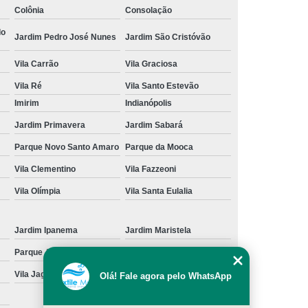
Colônia
Consolação
cação de Toalha de Rosto Branca
do
Jardim Pedro José Nunes
Jardim São Cristóvão
ação de Toalha de Rosto Grande São Paulo
Vila Carrão
Vila Graciosa
Locação de Toalha de Rosto Pequena
Vila Ré
Vila Santo Estevão
ulo
Locação de Toalha para Rosto
Imirim
Indianópolis
Aluguel de Toalha Industrial Nova
Jardim Primavera
Jardim Sabará
Aluguel de Toalha para Banheiro
Parque Novo Santo Amaro
Parque da Mooca
Empresa de Locação de Toalha Industrial
Vila Clementino
Vila Fazzeoni
 de Toalha Industrial Grande São Paulo
Vila Olímpia
Vila Santa Eulalia
Locação de Toalha Industrial Reciclada
Locação de Toalha Industrial São Paulo
Jardim Ipanema
Jardim Maristela
Parque Anhangüera
Parque Novo Mundo
Manta Absorção de óleo
Manta Absorvente
Vila Jaguara
Vila Jaraguá
Olá! Fale agora pelo WhatsApp
e óleo
Manta Absorvente Grande São Paulo
Manta Absorvente para óleo