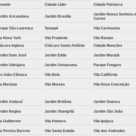
tumbi
Cidade Líder
Cidade Patriarca
Locação de Toalha de Rosto
Lo
Jardim Nossa Senhora 
rdim Aricanduva
Jardim Brasília
Carmo
Locação de Toalha de Rosto e Banho
Loc
rque São Lourenço
Tatuapé
Vila Carmosina
Locação de Toalha de Rosto para Salão
la Nova York
Vila Prudente
Vila Renato
Locação de Toalha de Rosto São Pa
ácara Inglesa
Chácara Santo Antônio
Cidade Monções
Locação de Toalha Rosto Branca
rdim Dom José
Jardim Edda
Jardim Marabá
Aluguel de Toalha Industrial Virgem
rdim Ubirajara
Jardim Umuarama
Parque Fongaro
Aluguel de Toalha para Salão de Beleza
o João Clímaco
Vila Bela
Vila Califórnia
Locação de Toalha Industrial
Locação
la Mariana
Vila Moraes
Vila Nova Conceição
Locação de Toalha Industrial Nova
Locação de Toalha Industrial Relavada
rdim Andaraí
Jardim Britânia
Jardim Guanca
rdim Regina
Jardim Shangrilá
Jardim São João
Locação de Toalha para Salão de Beleza
la Guilherme
Vila Homero
Vila Ipojuca
Manta Absorvente Azul
Manta Absorvente d
la Pereira Barreto
Vila Santa Eulalia
Vila dos Andrades
Manta Absorvente Industrial