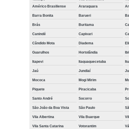
Américo Brasiliense
Araraquara
Ar
Barra Bonita
Barueri
Ba
Brás
Buritama
C
Canindé
Capivari
Ca
Cândido Mota
Diadema
El
Guarulhos
Hortolândia
Ib
Itapevi
Itaquaquecetuba
It
Jaú
Jundiaí
Ju
Mococa
Mogi Mirim
Mo
Piquete
Piracicaba
Pr
Santo André
Socorro
So
São João da Boa Vista
São Paulo
Sã
Vila Albertina
Vila Buarque
Vi
Vila Santa Catarina
Votorantim
Vá