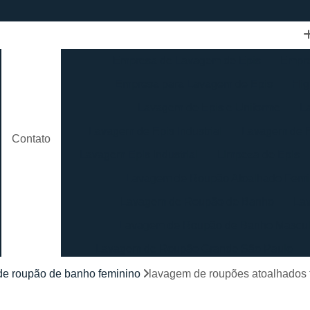
Empresa de Lavagem de Epis
Empre
Empresa para Lavagem de Epis
Hig
Lavagem de Epis e Uniforme
L
Lavagem de Epis Industrial
Lavagem de E
Contato
Lavagem Epis Industrial
Limpeza de Epis
Lavagem de Roupão Atoalhado Femi
Lavagem de Roupão de Banho
La
Lavagem de Roupão de Banho Mascul
Lavagem de Roupão Grande São Paulo
Lavagem de Roupão São Paulo
Loc
de roupão de banho feminino
lavagem de roupões atoalhados 
Lavagem de Toalha Branca
Lav