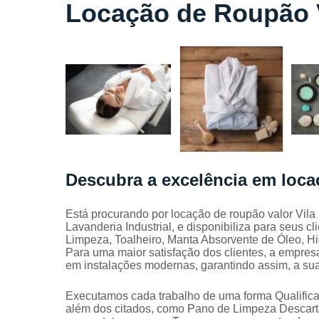
Locação
Locação de Roupão V
de lençóis
Locação
de toalhas
de banho
Locação
de toalhas
de
manicure
Locação
de toalhas
Descubra a excelência em loca
de rosto
Locação
Está procurando por locação de roupão valor Vila
de toalhas
Lavanderia Industrial, e disponibiliza para seus 
industriais
Limpeza, Toalheiro, Manta Absorvente de Óleo, Hi
Para uma maior satisfação dos clientes, a empresa
Mantas
em instalações modernas, garantindo assim, a su
absorvente
Panos de
Executamos cada trabalho de uma forma Qualifica
limpeza
além dos citados, como Pano de Limpeza Descartá