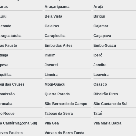
Aluguel de Toalha de Banho Adulto
aras
Araçariguama
Arujá
Aluguel de Toalha de Banho Casal
uru
Bela Vista
Birigui
Locação de Toalha de Banho
Lo
aconde
Caieiras
Cajamar
Locação de Toalha de Banho e Rosto
raguatatuba
Carapicuíba
Caçapava
Locação de Toalha de Banho Grande São P
ias Fausto
Embu das Artes
Embu-Guaçu
Locação de Toalha de Banho Industrial
itinga
Imirim
Iperó
Aluguel de Toalha Branca Manicur
upeva
Jacareí
Jandira
Aluguel de Toalha para Manicure Bra
quitiba
Limeira
Louveira
Locação de Toalha de Manicure Branca
gi das Cruzes
Mogi-Guaçu
Osasco
Locação de Toalha para Manicure
Loc
omissão
Quarta Parada
Ribeirão Pires
Locação de Toalha para Pedicure
Loc
rocaba
São Bernardo do Campo
São Caetano do Sul
o Roque
Taboão da Serra
Locação de Toalhas de M
Tatuí
la Califórnia(Zona Sul)
Vila Gea
Vila Maria Baixa
Locação de Toalhas de Manicure São Pa
rzea Paulista
Várzea da Barra Funda
Locação de Toalha Branca de Rosto