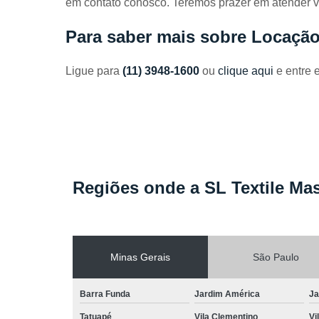
em contato conosco. Teremos prazer em atender v
Toalhas
industriais
Para saber mais sobre Locação
Venda de
toalhas
Ligue para
(11) 3948-1600
ou
clique aqui
e entre 
Regiões onde a SL Textile Mas
Minas Gerais
São Paulo
Barra Funda
Jardim América
Ja
Tatuapé
Vila Clementino
Vi