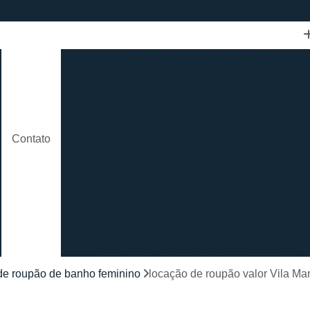
Empresa de Lavagem de Epis
Empre
Empresa para Lavagem de Epis
Hig
Lavagem de Epis e Uniforme
L
Lavagem de Epis Industrial
Lavagem de E
Contato
Lavagem Epis Industrial
Limpeza de Epis
Lavagem de Roupão Atoalhado Femi
Lavagem de Roupão de Banho
La
Lavagem de Roupão de Banho Mascul
Lavagem de Roupão Grande São Paulo
Lavagem de Roupão São Paulo
Loc
de roupão de banho feminino
locação de roupão valor Vila Ma
Lavagem de Toalha Branca
Lav