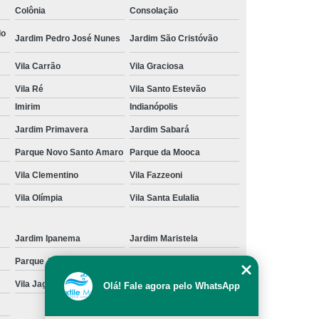
Colônia
Consolação
cação de Toalha de Rosto Branca
do
Jardim Pedro José Nunes
Jardim São Cristóvão
ação de Toalha de Rosto Grande São Paulo
Vila Carrão
Vila Graciosa
Locação de Toalha de Rosto Pequena
Vila Ré
Vila Santo Estevão
ulo
Locação de Toalha para Rosto
Imirim
Indianópolis
Aluguel de Toalha Industrial Nova
Jardim Primavera
Jardim Sabará
Aluguel de Toalha para Banheiro
Parque Novo Santo Amaro
Parque da Mooca
Empresa de Locação de Toalha Industrial
Vila Clementino
Vila Fazzeoni
 de Toalha Industrial Grande São Paulo
Vila Olímpia
Vila Santa Eulalia
Locação de Toalha Industrial Reciclada
Locação de Toalha Industrial São Paulo
Jardim Ipanema
Jardim Maristela
Parque Anhangüera
Parque Novo Mundo
Manta Absorção de óleo
Manta Absorvente
Vila Jaguara
Vila Jaraguá
Olá! Fale agora pelo WhatsApp
e óleo
Manta Absorvente Grande São Paulo
Manta Absorvente para óleo