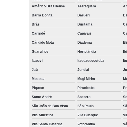
Américo Brasiliense
Araraquara
Ar
Barra Bonita
Barueri
Ba
Brás
Buritama
C
Canindé
Capivari
Ca
Cândido Mota
Diadema
El
Guarulhos
Hortolândia
Ib
Itapevi
Itaquaquecetuba
It
Jaú
Jundiaí
Ju
Mococa
Mogi Mirim
Mo
Piquete
Piracicaba
Pr
Santo André
Socorro
So
São João da Boa Vista
São Paulo
Sã
Vila Albertina
Vila Buarque
Vi
Vila Santa Catarina
Votorantim
Vá