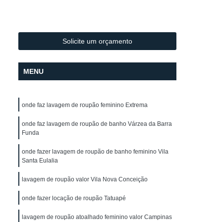
Lavagem de Toalha de Mesa
lo
Lavagem de Toalha para Salão
Lavagem de Toalha para Salão de Cabeleireiro
Solicite um orçamento
Lavagem Profissional de Toalha
MENU
vagem de Uniforme
Lavagem de Uniforme
Lavagem de Uniforme de Frentista
onde faz lavagem de roupão feminino Extrema
za
Lavagem de Uniforme de Trabalho
gem de Uniforme Grande São Paulo
onde faz lavagem de roupão de banho Várzea da Barra
Funda
Lavagem de Uniforme São Paulo
onde fazer lavagem de roupão de banho feminino Vila
trial
Lavagem Industrial de Uniforme
Santa Eulalia
Aluguel de Capa de Corte de Cabelo
lavagem de roupão valor Vila Nova Conceição
o
Locação de Capa de Barbeiro
onde fazer locação de roupão Tatuapé
lo
Locação de Capa de Barbeiro São Paulo
lavagem de roupão atoalhado feminino valor Campinas