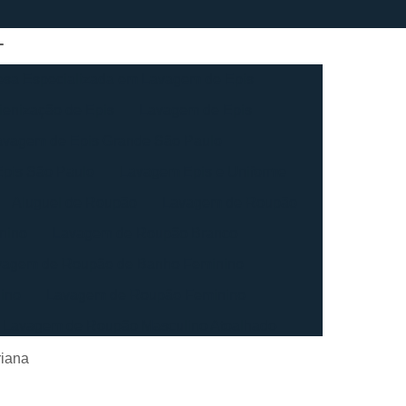
sa Especializada em Lavagem de Epis
ienização de Epis
Lavagem de Epis
avagem de Epis Grande São Paulo
pis São Paulo
Lavagem Epis e Uniforme
Aluguel de Roupão
Lavagem de Roupão
nino
Lavagem de Roupão Branco
vagem de Roupão de Banho Feminino
ino
Lavagem de Roupão Feminino
Lavagem de Roupão Masculino Atoalhado
ação de Roupão
Lavagem de Toalha
riana
agem de Toalha Branca Industrial