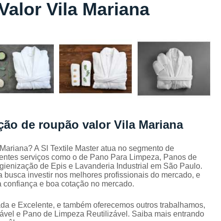
alor Vila Mariana
Lavagem de Toalha de Banho
Lavagem de Toalha Grande São Pau
Lavagem de Toalha para Salão de Beleza
Lavagem de Toalha São Paulo
Lavagem Toalha de Banho
Empresa de La
Lavagem de Uniforme da Empresa
Lavagem de Uniforme de Salão de Bele
ção de roupão valor Vila Mariana
Lavagem de Uniforme e Epi
Lava
Lavagem de Uniforme Industrial
 Mariana? A Sl Textile Master atua no segmento de
clientes serviços como o de Pano Para Limpeza, Panos de
Lavagem Especializada de Uniforme Indus
gienização de Epis e Lavanderia Industrial em São Paulo.
Aluguel de Capa de Cortar Cabelo
 busca investir nos melhores profissionais do mercado, e
a confiança e boa cotação no mercado.
Aluguel de Capa para Cortar Cabel
da e Excelente, e também oferecemos outros trabalhamos,
Locação de Capa de Barbeiro Grande São Pau
vel e Pano de Limpeza Reutilizável. Saiba mais entrando