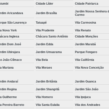
tumbi
Cidade Líder
Cidade Patriarca
Locação de Toalha de Rosto
Lo
Jardim Nossa Senhora 
rdim Aricanduva
Jardim Brasília
Carmo
Locação de Toalha de Rosto e Banho
Loc
rque São Lourenço
Tatuapé
Vila Carmosina
Locação de Toalha de Rosto para Salão
la Nova York
Vila Prudente
Vila Renato
Locação de Toalha de Rosto São Pa
ácara Inglesa
Chácara Santo Antônio
Cidade Monções
Locação de Toalha Rosto Branca
rdim Dom José
Jardim Edda
Jardim Marabá
Aluguel de Toalha Industrial Virgem
rdim Ubirajara
Jardim Umuarama
Parque Fongaro
Aluguel de Toalha para Salão de Beleza
o João Clímaco
Vila Bela
Vila Califórnia
Locação de Toalha Industrial
Locação
la Mariana
Vila Moraes
Vila Nova Conceição
Locação de Toalha Industrial Nova
Locação de Toalha Industrial Relavada
rdim Andaraí
Jardim Britânia
Jardim Guanca
rdim Regina
Jardim Shangrilá
Jardim São João
Locação de Toalha para Salão de Beleza
la Guilherme
Vila Homero
Vila Ipojuca
Manta Absorvente Azul
Manta Absorvente d
la Pereira Barreto
Vila Santa Eulalia
Vila dos Andrades
Manta Absorvente Industrial