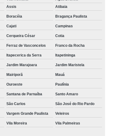
Aluguel de Toalha de Banho Branca
Assis
Atibaia
Aluguel Toalha de Banho Fio Penteado
Boracéia
Bragança Paulista
cação de Toalha de Banho Algodão
Cajati
Campinas
Locação de Toalha de Banho Grande
Cerqueira César
Cotia
aulo
Locação de Toalha de Banho Grossa
Ferraz de Vasconcelos
Franco da Rocha
Locação de Toalha de Banho São Paulo
Itapecerica da Serra
Itapetininga
e
Aluguel de Toalha de Pedicure
Jardim Marajoara
Jardim Maristela
nca
Locação de Toalha de Manicure
Mairiporã
Mauá
Locação de Toalha Manicure Pedicure
Ouroeste
Paulínia
ação de Toalha para Manicure e Pedicure
Santana de Parnaíba
Santo Amaro
ação de Toalha para Pedicure e Manicure
São Carlos
São José do Rio Pardo
anicure Grande São Paulo
Vargem Grande Paulista
Veleiros
Vila Moreira
Vila Palmeiras
ulo
Locação de Toalha Banho e Rosto
Locação de Toalha Branca para Salão