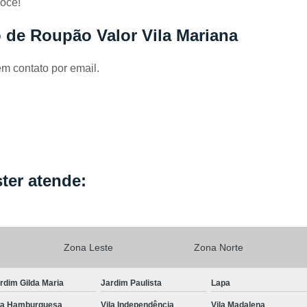
ocê!
Locação de Capa de Cabeleirei
Locação de Capa de Corte Industria
 de Roupão Valor Vila Mariana
Locação de Capa para Cabeleireiro
em contato por email.
Locação de Kimono
Locação de Kimono B
Locação de Kimono Cetim
Locação de Ki
Locação de Kimono Grande São P
Locação de Kimono Masculino
L
Locação de Kimono Preto Feminin
ter atende:
Locação de Jogo Lençol Casal
Locaçã
Locação de Lençol Casal Algodã
Locação de Lençol de Casal
Lo
Zona Leste
Zona Norte
Locação de Lençol King Size
Lo
rdim Gilda Maria
Jardim Paulista
Lapa
Locação de Lençol Queen
Locação de Len
la Hamburguesa
Vila Independência
Vila Madalena