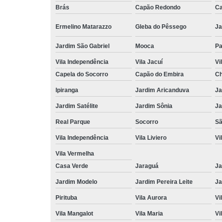
Brás
Capão Redondo
Ca
Ermelino Matarazzo
Gleba do Pêssego
Ja
Jardim São Gabriel
Mooca
Pa
Vila Independência
Vila Jacuí
Vi
Capela do Socorro
Capão do Embira
Ch
Ipiranga
Jardim Aricanduva
Ja
Jardim Satélite
Jardim Sônia
Ja
Real Parque
Socorro
Sã
Vila Independência
Vila Liviero
Vi
Vila Vermelha
Casa Verde
Jaraguá
Ja
Jardim Modelo
Jardim Pereira Leite
Ja
Pirituba
Vila Aurora
Vi
Vila Mangalot
Vila Maria
Vi