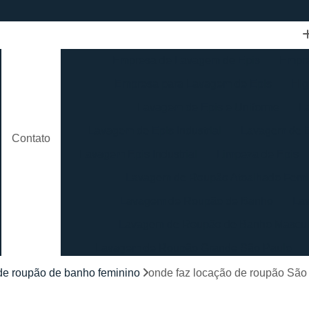
Empresa de Lavagem de Epis
Empre
Empresa para Lavagem de Epis
Hig
Lavagem de Epis e Uniforme
L
Lavagem de Epis Industrial
Lavagem de E
Contato
Lavagem Epis Industrial
Limpeza de Epis
Lavagem de Roupão Atoalhado Femi
Lavagem de Roupão de Banho
La
Lavagem de Roupão de Banho Mascul
Lavagem de Roupão Grande São Paulo
Lavagem de Roupão São Paulo
Loc
de roupão de banho feminino
onde faz locação de roupão São
Lavagem de Toalha Branca
Lav