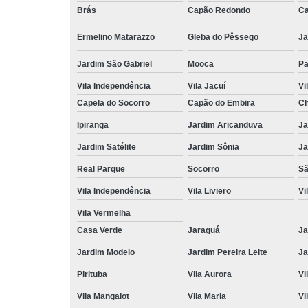
Brás
Capão Redondo
Ca
Ermelino Matarazzo
Gleba do Pêssego
Ja
Jardim São Gabriel
Mooca
Pa
Vila Independência
Vila Jacuí
Vi
Capela do Socorro
Capão do Embira
Ch
Ipiranga
Jardim Aricanduva
Ja
Jardim Satélite
Jardim Sônia
Ja
Real Parque
Socorro
Sã
Vila Independência
Vila Liviero
Vi
Vila Vermelha
Casa Verde
Jaraguá
Ja
Jardim Modelo
Jardim Pereira Leite
Ja
Pirituba
Vila Aurora
Vi
Vila Mangalot
Vila Maria
Vi