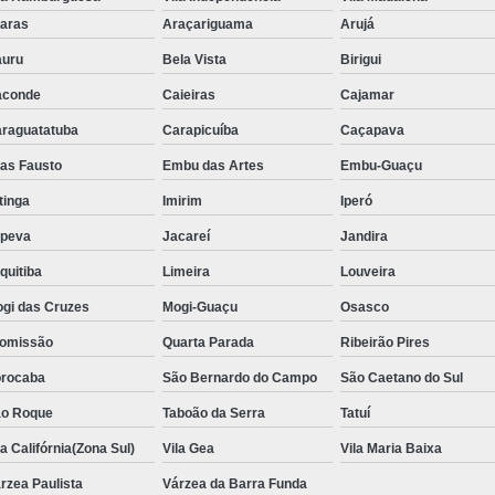
Aluguel de Toalha de Banho Adulto
aras
Araçariguama
Arujá
Aluguel de Toalha de Banho Casal
uru
Bela Vista
Birigui
Locação de Toalha de Banho
Lo
aconde
Caieiras
Cajamar
Locação de Toalha de Banho e Rosto
raguatatuba
Carapicuíba
Caçapava
Locação de Toalha de Banho Grande São P
ias Fausto
Embu das Artes
Embu-Guaçu
Locação de Toalha de Banho Industrial
itinga
Imirim
Iperó
Aluguel de Toalha Branca Manicur
upeva
Jacareí
Jandira
Aluguel de Toalha para Manicure Bra
quitiba
Limeira
Louveira
Locação de Toalha de Manicure Branca
gi das Cruzes
Mogi-Guaçu
Osasco
Locação de Toalha para Manicure
Loc
omissão
Quarta Parada
Ribeirão Pires
Locação de Toalha para Pedicure
Loc
rocaba
São Bernardo do Campo
São Caetano do Sul
o Roque
Taboão da Serra
Locação de Toalhas de M
Tatuí
la Califórnia(Zona Sul)
Vila Gea
Vila Maria Baixa
Locação de Toalhas de Manicure São Pa
rzea Paulista
Várzea da Barra Funda
Locação de Toalha Branca de Rosto