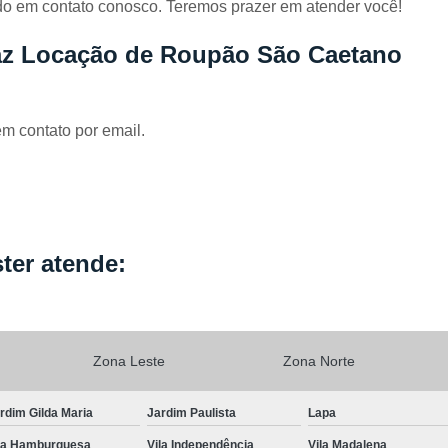
do em contato conosco. Teremos prazer em atender você!
Locação de Capa de Cabeleirei
Locação de Capa de Corte Industria
az Locação de Roupão São Caetano
Locação de Capa para Cabeleireiro
Locação de Kimono
Locação de Kimono B
em contato por email.
Locação de Kimono Cetim
Locação de Ki
Locação de Kimono Grande São P
Locação de Kimono Masculino
L
Locação de Kimono Preto Feminin
ter atende:
Locação de Jogo Lençol Casal
Locaçã
Locação de Lençol Casal Algodã
Locação de Lençol de Casal
Lo
Zona Leste
Zona Norte
Locação de Lençol King Size
Lo
rdim Gilda Maria
Jardim Paulista
Lapa
Locação de Lençol Queen
Locação de Len
la Hamburguesa
Vila Independência
Vila Madalena