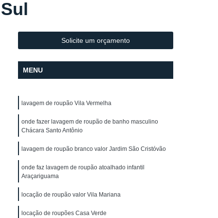
 Sul
Lavagem de Toalha de Mesa
lo
Lavagem de Toalha para Salão
Lavagem de Toalha para Salão de Cabeleireiro
Solicite um orçamento
Lavagem Profissional de Toalha
MENU
vagem de Uniforme
Lavagem de Uniforme
Lavagem de Uniforme de Frentista
lavagem de roupão Vila Vermelha
za
Lavagem de Uniforme de Trabalho
gem de Uniforme Grande São Paulo
onde fazer lavagem de roupão de banho masculino
Chácara Santo Antônio
Lavagem de Uniforme São Paulo
lavagem de roupão branco valor Jardim São Cristóvão
trial
Lavagem Industrial de Uniforme
onde faz lavagem de roupão atoalhado infantil
Aluguel de Capa de Corte de Cabelo
Araçariguama
o
Locação de Capa de Barbeiro
locação de roupão valor Vila Mariana
lo
Locação de Capa de Barbeiro São Paulo
locação de roupões Casa Verde