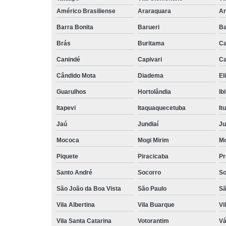
Américo Brasiliense
Araraquara
Ar
Barra Bonita
Barueri
Ba
Brás
Buritama
C
Canindé
Capivari
Ca
Cândido Mota
Diadema
El
Guarulhos
Hortolândia
Ib
Itapevi
Itaquaquecetuba
It
Jaú
Jundiaí
Ju
Mococa
Mogi Mirim
Mo
Piquete
Piracicaba
Pr
Santo André
Socorro
So
São João da Boa Vista
São Paulo
Sã
Vila Albertina
Vila Buarque
Vi
Vila Santa Catarina
Votorantim
Vá