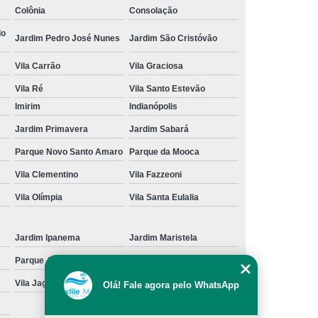
Colônia
Consolação
cação de Toalha de Rosto Branca
do
Jardim Pedro José Nunes
Jardim São Cristóvão
ação de Toalha de Rosto Grande São Paulo
Vila Carrão
Vila Graciosa
Locação de Toalha de Rosto Pequena
Vila Ré
Vila Santo Estevão
ulo
Locação de Toalha para Rosto
Imirim
Indianópolis
Aluguel de Toalha Industrial Nova
Jardim Primavera
Jardim Sabará
Aluguel de Toalha para Banheiro
Parque Novo Santo Amaro
Parque da Mooca
Empresa de Locação de Toalha Industrial
Vila Clementino
Vila Fazzeoni
 de Toalha Industrial Grande São Paulo
Vila Olímpia
Vila Santa Eulalia
Locação de Toalha Industrial Reciclada
Locação de Toalha Industrial São Paulo
Jardim Ipanema
Jardim Maristela
Parque Anhangüera
Parque Novo Mundo
Manta Absorção de óleo
Manta Absorvente
Vila Jaguara
Vila Jaraguá
Olá! Fale agora pelo WhatsApp
e óleo
Manta Absorvente Grande São Paulo
Manta Absorvente para óleo