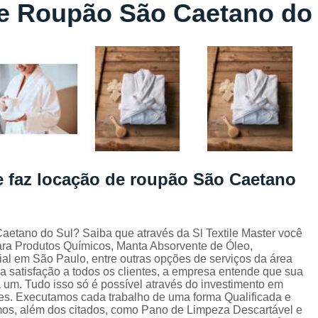
e Roupão São Caetano do
Lavagem de Toalha de Banho
Lavagem de Toalha Grande São Pau
Lavagem de Toalha para Salão de Beleza
Lavagem de Toalha São Paulo
Lavagem Toalha de Banho
Empresa de La
Lavagem de Uniforme da Empresa
Lavagem de Uniforme de Salão de Bele
 faz locação de roupão São Caetano
Lavagem de Uniforme e Epi
Lava
Lavagem de Uniforme Industrial
Lavagem Especializada de Uniforme Indus
aetano do Sul? Saiba que através da Sl Textile Master você
ra Produtos Químicos, Manta Absorvente de Óleo,
Aluguel de Capa de Cortar Cabelo
ial em São Paulo, entre outras opções de serviços da área
 a satisfação a todos os clientes, a empresa entende que sua
Aluguel de Capa para Cortar Cabel
 um. Tudo isso só é possível através do investimento em
es. Executamos cada trabalho de uma forma Qualificada e
Locação de Capa de Barbeiro Grande São Pau
mos, além dos citados, como Pano de Limpeza Descartável e