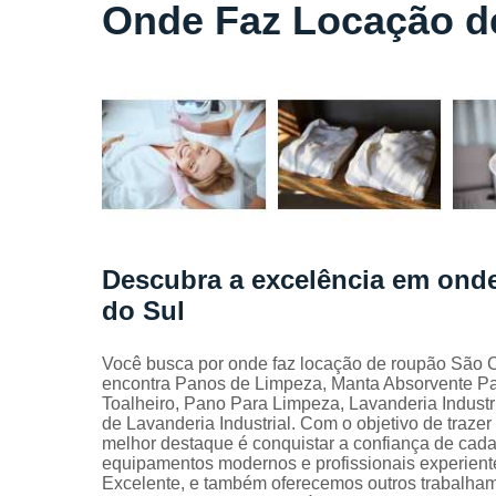
Locação
Onde Faz Locação d
de lençóis
Locação
de toalhas
de banho
Locação
de toalhas
de
manicure
Locação
de toalhas
Descubra a excelência em onde
de rosto
do Sul
Locação
de toalhas
industriais
Você busca por onde faz locação de roupão São C
encontra Panos de Limpeza, Manta Absorvente Pa
Mantas
Toalheiro, Pano Para Limpeza, Lavanderia Industr
absorvente
de Lavanderia Industrial. Com o objetivo de trazer
melhor destaque é conquistar a confiança de cada
Panos de
equipamentos modernos e profissionais experient
limpeza
Excelente, e também oferecemos outros trabalha