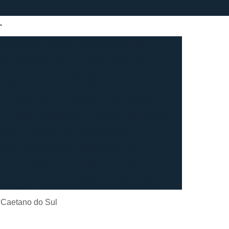
sa Especializada em Lavagem de Epis
ienização de Epis
Lavagem de Epis
avagem de Epis Grande São Paulo
pis São Paulo
Lavagem Epis e Uniforme
Aluguel de Roupão
Lavagem de Roupão
nino
Lavagem de Roupão Branco
vagem de Roupão de Banho Feminino
ino
Lavagem de Roupão Feminino
Lavagem de Roupão Masculino Atoalhado
ação de Roupão
Lavagem de Toalha
 Caetano do Sul
agem de Toalha Branca Industrial