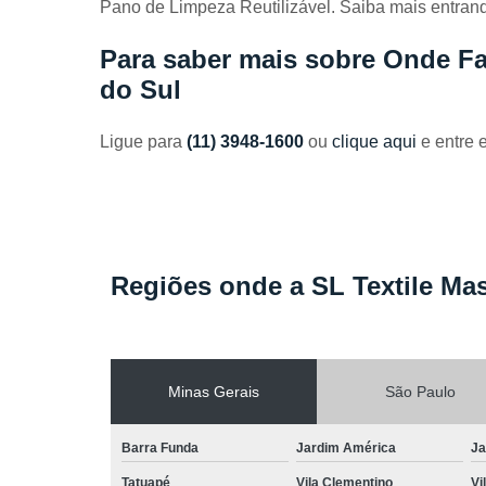
Pano de Limpeza Reutilizável. Saiba mais entran
Toalhas
industriais
Para saber mais sobre Onde F
Venda de
do Sul
toalhas
Ligue para
(11) 3948-1600
ou
clique aqui
e entre 
Regiões onde a SL Textile Mas
Minas Gerais
São Paulo
Barra Funda
Jardim América
Ja
Tatuapé
Vila Clementino
Vi