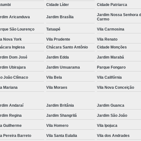
tumbi
Cidade Líder
Cidade Patriarca
Locação de Toalha de Rosto
Lo
Jardim Nossa Senhora 
rdim Aricanduva
Jardim Brasília
Carmo
Locação de Toalha de Rosto e Banho
Loc
rque São Lourenço
Tatuapé
Vila Carmosina
Locação de Toalha de Rosto para Salão
la Nova York
Vila Prudente
Vila Renato
Locação de Toalha de Rosto São Pa
ácara Inglesa
Chácara Santo Antônio
Cidade Monções
Locação de Toalha Rosto Branca
rdim Dom José
Jardim Edda
Jardim Marabá
Aluguel de Toalha Industrial Virgem
rdim Ubirajara
Jardim Umuarama
Parque Fongaro
Aluguel de Toalha para Salão de Beleza
o João Clímaco
Vila Bela
Vila Califórnia
Locação de Toalha Industrial
Locação
la Mariana
Vila Moraes
Vila Nova Conceição
Locação de Toalha Industrial Nova
Locação de Toalha Industrial Relavada
rdim Andaraí
Jardim Britânia
Jardim Guanca
rdim Regina
Jardim Shangrilá
Jardim São João
Locação de Toalha para Salão de Beleza
la Guilherme
Vila Homero
Vila Ipojuca
Manta Absorvente Azul
Manta Absorvente d
la Pereira Barreto
Vila Santa Eulalia
Vila dos Andrades
Manta Absorvente Industrial