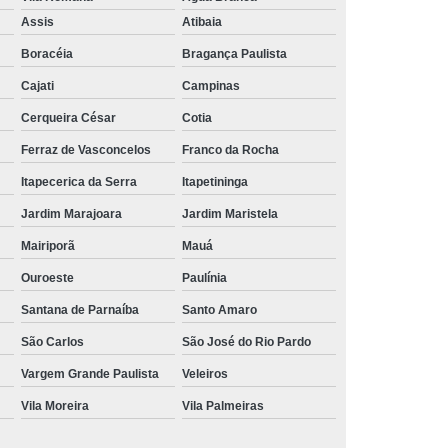
Aluguel de Toalha de Banho Branca
Assis
Atibaia
Aluguel Toalha de Banho Fio Penteado
Boracéia
Bragança Paulista
cação de Toalha de Banho Algodão
Cajati
Campinas
Locação de Toalha de Banho Grande
Cerqueira César
Cotia
aulo
Locação de Toalha de Banho Grossa
Ferraz de Vasconcelos
Franco da Rocha
Locação de Toalha de Banho São Paulo
Itapecerica da Serra
Itapetininga
e
Aluguel de Toalha de Pedicure
Jardim Marajoara
Jardim Maristela
nca
Locação de Toalha de Manicure
Mairiporã
Mauá
Locação de Toalha Manicure Pedicure
Ouroeste
Paulínia
ação de Toalha para Manicure e Pedicure
Santana de Parnaíba
Santo Amaro
ação de Toalha para Pedicure e Manicure
São Carlos
São José do Rio Pardo
anicure Grande São Paulo
Vargem Grande Paulista
Veleiros
Vila Moreira
Vila Palmeiras
ulo
Locação de Toalha Banho e Rosto
Locação de Toalha Branca para Salão