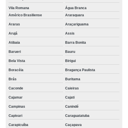
Vila Romana
Água Branca
Américo Brasiliense
Araraquara
Araras
Araçariguama
Arujá
Assis
Atibaia
Barra Bonita
Barueri
Bauru
Bela Vista
Birigui
Boracéia
Bragança Paulista
Brás
Buritama
Caconde
Caieiras
Cajamar
Cajati
Campinas
Canindé
Capivari
Caraguatatuba
Carapicuíba
Caçapava