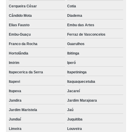
Cerqueira César
Cotia
Cândido Mota
Diadema
Elias Fausto
Embu das Artes
Embu-Guaçu
Ferraz de Vasconcelos
Franco da Rocha
Guarulhos
Hortolândia
Ibitinga
Imirim
Iperó
Itapecerica da Serra
Itapetininga
Itapevi
Itaquaquecetuba
Itupeva
Jacareí
Jandira
Jardim Marajoara
Jardim Maristela
Jaú
Jundiaí
Juquitiba
Limeira
Louveira