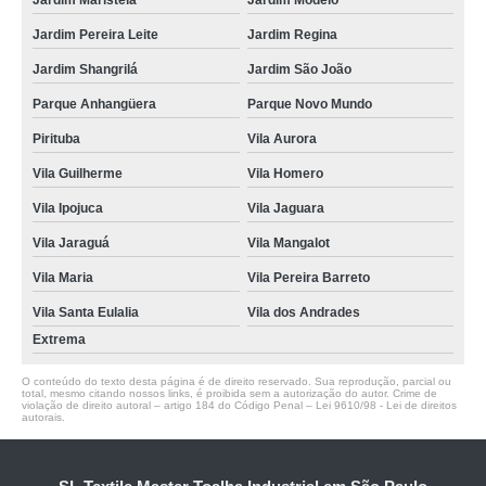
Jardim Maristela
Jardim Modelo
Jardim Pereira Leite
Jardim Regina
Jardim Shangrilá
Jardim São João
Parque Anhangüera
Parque Novo Mundo
Pirituba
Vila Aurora
Vila Guilherme
Vila Homero
Vila Ipojuca
Vila Jaguara
Vila Jaraguá
Vila Mangalot
Vila Maria
Vila Pereira Barreto
Vila Santa Eulalia
Vila dos Andrades
Extrema
O conteúdo do texto desta página é de direito reservado. Sua reprodução, parcial ou
total, mesmo citando nossos links, é proibida sem a autorização do autor. Crime de
violação de direito autoral – artigo 184 do Código Penal –
Lei 9610/98 - Lei de direitos
autorais
.