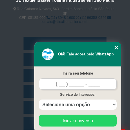
SL Textile Master Toalha Industrial em São Paulo
Rua Guiomar Novaes, 543 - Jardim Santa Lucrécia São Paulo -
SP
CEP: 05185-000
(11) 3948-1600
(11) 96358-0246
contato@sltextilemaster.com.br
Home
Olá! Fale agora pelo WhatsApp
Empresa
Insira seu telefone
Missão
Serviços
Serviço de Interesse:
Contato
Iniciar conversa
Mapa do site