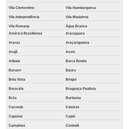
Vila Clementino
Vila Hamburguesa
Vila Independência
Vila Madalena
Vila Romana
Água Branca
Américo Brasiliense
Araraquara
Araras
Araçariguama
Arujá
Assis
Atibaia
Barra Bonita
Barueri
Bauru
Bela Vista
Birigui
Boracéia
Bragança Paulista
Brás
Buritama
Caconde
Caieiras
Cajamar
Cajati
Campinas
Canindé