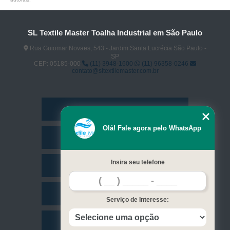
SL Textile Master Toalha Industrial em São Paulo
Rua Guiomar Novaes, 543 - Jardim Santa Lucrécia São Paulo -
SP
CEP: 05185-000
(11) 3948-1600
(11) 96358-0246
contato@sltextilemaster.com.br
Home
Olá! Fale agora pelo WhatsApp
Empresa
Insira seu telefone
Missão
Serviços
Serviço de Interesse:
Contato