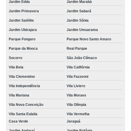
Jardim Edda
Jardim Marabá
Jardim Primavera
Jardim Sabará
Jardim Satélite
Jardim Sônia
Jardim Ubirajara
Jardim Umuarama
Parque Fongaro
Parque Novo Santo Amaro
Parque da Mooca
Real Parque
Socorro
São João Clímaco
Vila Bela
Vila Califórnia
Vila Clementino
Vila Fazzeoni
Vila Independência
Vila Liviero
Vila Mariana
Vila Moraes
Vila Nova Conceição
Vila Olímpia
Vila Santa Eulalia
Vila Vermelha
Casa Verde
Jaraguá
Jardim Andaraí
Jardim Britânia