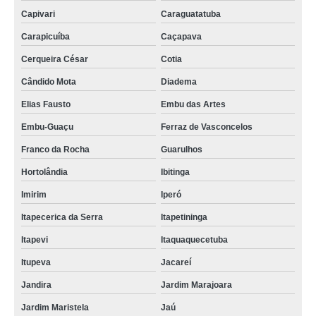
Capivari
Caraguatatuba
Carapicuíba
Caçapava
Cerqueira César
Cotia
Cândido Mota
Diadema
Elias Fausto
Embu das Artes
Embu-Guaçu
Ferraz de Vasconcelos
Franco da Rocha
Guarulhos
Hortolândia
Ibitinga
Imirim
Iperó
Itapecerica da Serra
Itapetininga
Itapevi
Itaquaquecetuba
Itupeva
Jacareí
Jandira
Jardim Marajoara
Jardim Maristela
Jaú