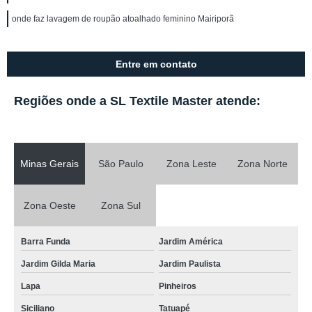
onde faz lavagem de roupão atoalhado feminino Mairiporã
Entre em contato
Regiões onde a SL Textile Master atende:
Minas Gerais
São Paulo
Zona Leste
Zona Norte
Zona Oeste
Zona Sul
Barra Funda
Jardim América
Jardim Gilda Maria
Jardim Paulista
Lapa
Pinheiros
Siciliano
Tatuapé