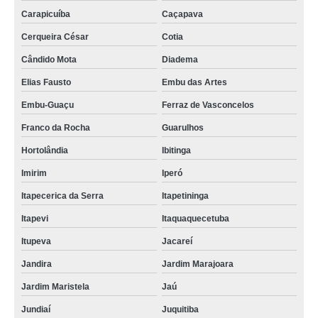
Carapicuíba
Caçapava
Cerqueira César
Cotia
Cândido Mota
Diadema
Elias Fausto
Embu das Artes
Embu-Guaçu
Ferraz de Vasconcelos
Franco da Rocha
Guarulhos
Hortolândia
Ibitinga
Imirim
Iperó
Itapecerica da Serra
Itapetininga
Itapevi
Itaquaquecetuba
Itupeva
Jacareí
Jandira
Jardim Marajoara
Jardim Maristela
Jaú
Jundiaí
Juquitiba