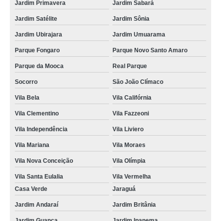
Jardim Primavera
Jardim Sabará
Jardim Satélite
Jardim Sônia
Jardim Ubirajara
Jardim Umuarama
Parque Fongaro
Parque Novo Santo Amaro
Parque da Mooca
Real Parque
Socorro
São João Clímaco
Vila Bela
Vila Califórnia
Vila Clementino
Vila Fazzeoni
Vila Independência
Vila Liviero
Vila Mariana
Vila Moraes
Vila Nova Conceição
Vila Olímpia
Vila Santa Eulalia
Vila Vermelha
Casa Verde
Jaraguá
Jardim Andaraí
Jardim Britânia
Jardim Guanca
Jardim Ipanema