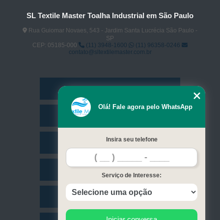
SL Textile Master Toalha Industrial em São Paulo
Rua Guiomar Novaes, 543 - Jardim Santa Lucrécia São Paulo -
SP
CEP: 05185-000
(11) 3948-1600
(11) 96358-0246
contato@sltextilemaster.com.br
Home
Olá! Fale agora pelo WhatsApp
Empresa
Insira seu telefone
Missão
Serviços
Serviço de Interesse:
Contato
Iniciar conversa