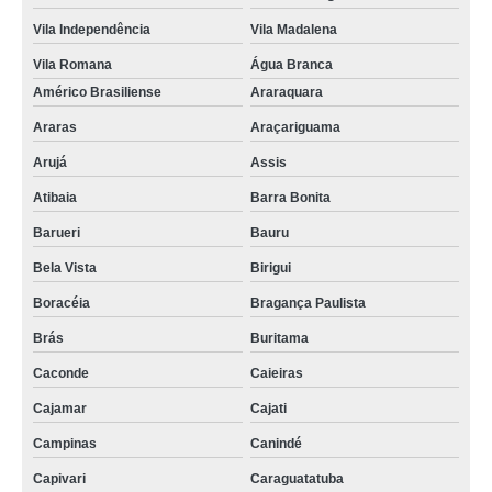
Vila Independência
Vila Madalena
Vila Romana
Água Branca
Américo Brasiliense
Araraquara
Araras
Araçariguama
Arujá
Assis
Atibaia
Barra Bonita
Barueri
Bauru
Bela Vista
Birigui
Boracéia
Bragança Paulista
Brás
Buritama
Caconde
Caieiras
Cajamar
Cajati
Campinas
Canindé
Capivari
Caraguatatuba