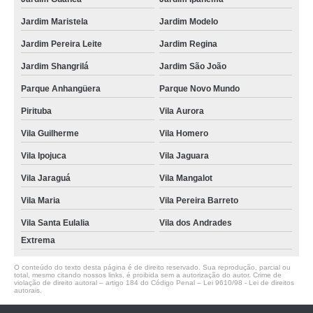
Jardim Maristela
Jardim Modelo
Jardim Pereira Leite
Jardim Regina
Jardim Shangrilá
Jardim São João
Parque Anhangüera
Parque Novo Mundo
Pirituba
Vila Aurora
Vila Guilherme
Vila Homero
Vila Ipojuca
Vila Jaguara
Vila Jaraguá
Vila Mangalot
Vila Maria
Vila Pereira Barreto
Vila Santa Eulalia
Vila dos Andrades
Extrema
O conteúdo do texto desta página é de direito reservado. Sua reprodução, parcial ou
total, mesmo citando nossos links, é proibida sem a autorização do autor. Crime de
violação de direito autoral – artigo 184 do Código Penal –
Lei 9610/98 - Lei de direitos
autorais
.