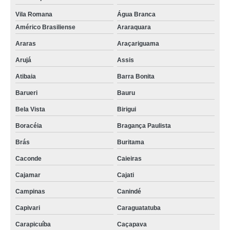
Vila Romana
Água Branca
Américo Brasiliense
Araraquara
Araras
Araçariguama
Arujá
Assis
Atibaia
Barra Bonita
Barueri
Bauru
Bela Vista
Birigui
Boracéia
Bragança Paulista
Brás
Buritama
Caconde
Caieiras
Cajamar
Cajati
Campinas
Canindé
Capivari
Caraguatatuba
Carapicuíba
Caçapava