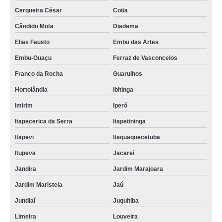
Cerqueira César
Cotia
Cândido Mota
Diadema
Elias Fausto
Embu das Artes
Embu-Guaçu
Ferraz de Vasconcelos
Franco da Rocha
Guarulhos
Hortolândia
Ibitinga
Imirim
Iperó
Itapecerica da Serra
Itapetininga
Itapevi
Itaquaquecetuba
Itupeva
Jacareí
Jandira
Jardim Marajoara
Jardim Maristela
Jaú
Jundiaí
Juquitiba
Limeira
Louveira