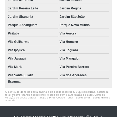
Jardim Maristela
Jardim Modelo
Jardim Pereira Leite
Jardim Regina
Jardim Shangrilá
Jardim São João
Parque Anhangüera
Parque Novo Mundo
Pirituba
Vila Aurora
Vila Guilherme
Vila Homero
Vila Ipojuca
Vila Jaguara
Vila Jaraguá
Vila Mangalot
Vila Maria
Vila Pereira Barreto
Vila Santa Eulalia
Vila dos Andrades
Extrema
O conteúdo do texto desta página é de direito reservado. Sua reprodução, parcial ou
total, mesmo citando nossos links, é proibida sem a autorização do autor. Crime de
violação de direito autoral – artigo 184 do Código Penal –
Lei 9610/98 - Lei de direitos
autorais
.