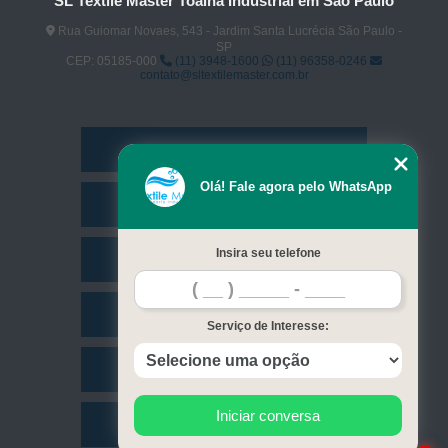
SL Textile Master Toalha Industrial em São Paulo
Rua Guiomar Novaes, 543 - Jardim Santa Lucrécia São Paulo -
SP
CEP: 05185-000
(11) 3948-1600
(11) 96358-0246
contato@sltextilemaster.com.br
Home
Olá! Fale agora pelo WhatsApp
Empresa
Insira seu telefone
Missão
Serviços
Serviço de Interesse:
Contato
Iniciar conversa
Mapa do site