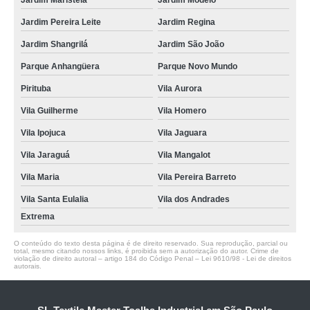
Jardim Maristela
Jardim Modelo
Jardim Pereira Leite
Jardim Regina
Jardim Shangrilá
Jardim São João
Parque Anhangüera
Parque Novo Mundo
Pirituba
Vila Aurora
Vila Guilherme
Vila Homero
Vila Ipojuca
Vila Jaguara
Vila Jaraguá
Vila Mangalot
Vila Maria
Vila Pereira Barreto
Vila Santa Eulalia
Vila dos Andrades
Extrema
O conteúdo do texto desta página é de direito reservado. Sua reprodução, parcial ou
total, mesmo citando nossos links, é proibida sem a autorização do autor. Crime de
violação de direito autoral – artigo 184 do Código Penal –
Lei 9610/98 - Lei de direitos
autorais
.