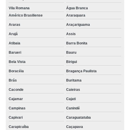
Vila Romana
Água Branca
Américo Brasiliense
Araraquara
Araras
Araçariguama
Arujá
Assis
Atibaia
Barra Bonita
Barueri
Bauru
Bela Vista
Birigui
Boracéia
Bragança Paulista
Brás
Buritama
Caconde
Caieiras
Cajamar
Cajati
Campinas
Canindé
Capivari
Caraguatatuba
Carapicuíba
Caçapava