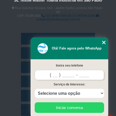
SL Textile Master Toalha Industrial em São Paulo
Rua Guiomar Novaes, 543 - Jardim Santa Lucrécia São Paulo -
SP
CEP: 05185-000
(11) 3948-1600
(11) 96358-0246
contato@sltextilemaster.com.br
Home
Olá! Fale agora pelo WhatsApp
Empresa
Insira seu telefone
Missão
Serviços
Serviço de Interesse:
Contato
Iniciar conversa
Mapa do site