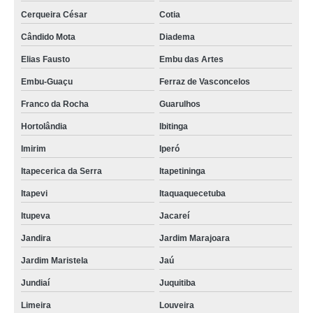
Cerqueira César
Cotia
Cândido Mota
Diadema
Elias Fausto
Embu das Artes
Embu-Guaçu
Ferraz de Vasconcelos
Franco da Rocha
Guarulhos
Hortolândia
Ibitinga
Imirim
Iperó
Itapecerica da Serra
Itapetininga
Itapevi
Itaquaquecetuba
Itupeva
Jacareí
Jandira
Jardim Marajoara
Jardim Maristela
Jaú
Jundiaí
Juquitiba
Limeira
Louveira