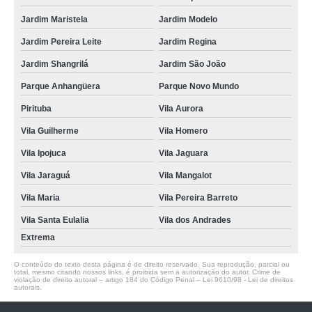
Jardim Maristela
Jardim Modelo
Jardim Pereira Leite
Jardim Regina
Jardim Shangrilá
Jardim São João
Parque Anhangüera
Parque Novo Mundo
Pirituba
Vila Aurora
Vila Guilherme
Vila Homero
Vila Ipojuca
Vila Jaguara
Vila Jaraguá
Vila Mangalot
Vila Maria
Vila Pereira Barreto
Vila Santa Eulalia
Vila dos Andrades
Extrema
O conteúdo do texto desta página é de direito reservado. Sua reprodução, parcial ou
total, mesmo citando nossos links, é proibida sem a autorização do autor. Crime de
violação de direito autoral – artigo 184 do Código Penal –
Lei 9610/98 - Lei de direitos
autorais
.