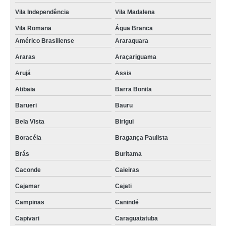
Vila Independência
Vila Madalena
Vila Romana
Água Branca
Américo Brasiliense
Araraquara
Araras
Araçariguama
Arujá
Assis
Atibaia
Barra Bonita
Barueri
Bauru
Bela Vista
Birigui
Boracéia
Bragança Paulista
Brás
Buritama
Caconde
Caieiras
Cajamar
Cajati
Campinas
Canindé
Capivari
Caraguatatuba