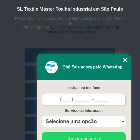
SL Textile Master Toalha Industrial em São Paulo
Rua Guiomar Novaes, 543 - Jardim Santa Lucrécia São Paulo -
SP
CEP: 05185-000
(11) 3948-1600
(11) 96358-0246
contato@sltextilemaster.com.br
Home
Olá! Fale agora pelo WhatsApp
Empresa
Insira seu telefone
Missão
Serviços
Serviço de Interesse:
Contato
Iniciar conversa