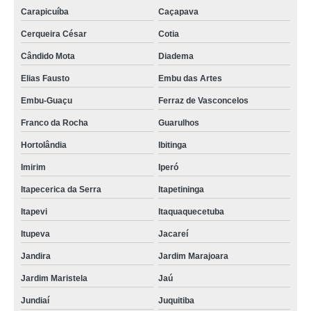
Carapicuíba
Caçapava
Cerqueira César
Cotia
Cândido Mota
Diadema
Elias Fausto
Embu das Artes
Embu-Guaçu
Ferraz de Vasconcelos
Franco da Rocha
Guarulhos
Hortolândia
Ibitinga
Imirim
Iperó
Itapecerica da Serra
Itapetininga
Itapevi
Itaquaquecetuba
Itupeva
Jacareí
Jandira
Jardim Marajoara
Jardim Maristela
Jaú
Jundiaí
Juquitiba