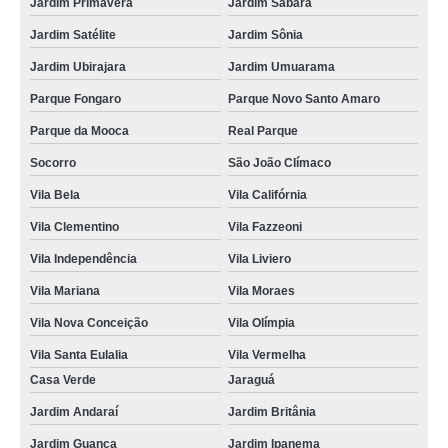
Jardim Primavera
Jardim Sabará
Jardim Satélite
Jardim Sônia
Jardim Ubirajara
Jardim Umuarama
Parque Fongaro
Parque Novo Santo Amaro
Parque da Mooca
Real Parque
Socorro
São João Clímaco
Vila Bela
Vila Califórnia
Vila Clementino
Vila Fazzeoni
Vila Independência
Vila Liviero
Vila Mariana
Vila Moraes
Vila Nova Conceição
Vila Olímpia
Vila Santa Eulalia
Vila Vermelha
Casa Verde
Jaraguá
Jardim Andaraí
Jardim Britânia
Jardim Guanca
Jardim Ipanema