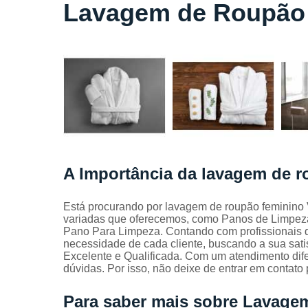
Locação
Lavagem de Roupão 
de lençóis
Locação
de toalhas
de banho
Locação
de toalhas
de
manicure
Locação
de toalhas
A Importância da lavagem de r
de rosto
Locação
Está procurando por lavagem de roupão feminino 
de toalhas
variadas que oferecemos, como Panos de Limpeza
industriais
Pano Para Limpeza. Contando com profissionais q
necessidade de cada cliente, buscando a sua sat
Mantas
Excelente e Qualificada. Com um atendimento dif
absorvente
dúvidas. Por isso, não deixe de entrar em contato
Panos de
limpeza
Para saber mais sobre Lavage