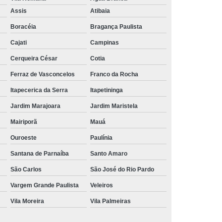
Aluguel de Toalha de Banho Branca
Assis
Atibaia
Aluguel Toalha de Banho Fio Penteado
Boracéia
Bragança Paulista
cação de Toalha de Banho Algodão
Cajati
Campinas
Locação de Toalha de Banho Grande
Cerqueira César
Cotia
aulo
Locação de Toalha de Banho Grossa
Ferraz de Vasconcelos
Franco da Rocha
Locação de Toalha de Banho São Paulo
Itapecerica da Serra
Itapetininga
e
Aluguel de Toalha de Pedicure
Jardim Marajoara
Jardim Maristela
nca
Locação de Toalha de Manicure
Mairiporã
Mauá
Locação de Toalha Manicure Pedicure
Ouroeste
Paulínia
ação de Toalha para Manicure e Pedicure
Santana de Parnaíba
Santo Amaro
ação de Toalha para Pedicure e Manicure
São Carlos
São José do Rio Pardo
anicure Grande São Paulo
Vargem Grande Paulista
Veleiros
Vila Moreira
Vila Palmeiras
ulo
Locação de Toalha Banho e Rosto
Locação de Toalha Branca para Salão