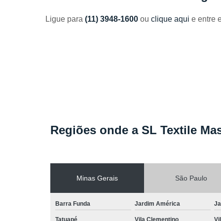
Toalhas
industriais
Ligue para
(11) 3948-1600
ou
clique aqui
e entre 
Venda de
toalhas
Regiões onde a SL Textile Mas
Minas Gerais
São Paulo
Barra Funda
Jardim América
Ja
Tatuapé
Vila Clementino
Vi