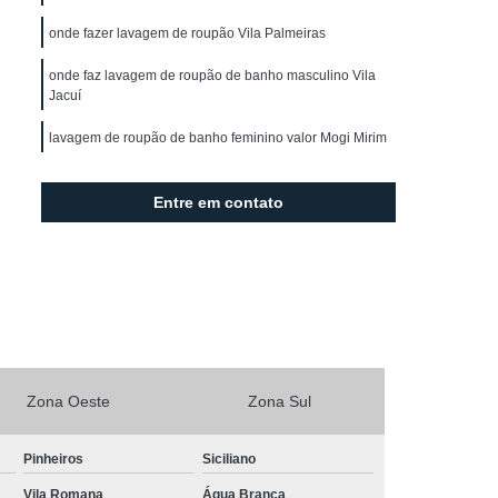
ro
Locação de Capa de Corte
onde fazer lavagem de roupão Vila Palmeiras
l
Locação de Capa para Barbeiro
onde faz lavagem de roupão de banho masculino Vila
Locação de Capa para Corte de Cabelo
Jacuí
ranco
Locação de Kimono Branco Feminino
lavagem de roupão de banho feminino valor Mogi Mirim
mono Curto
Locação de Kimono Feminino
aulo
Locação de Kimono Infantil
Entre em contato
ocação de Kimono Masculino Casual
o
Locação de Kimono São Paulo
o de Lençol
Locação de Lençol Casal
o
Locação de Lençol de Cama
cação de Lençol Grande São Paulo
Zona Oeste
Zona Sul
cação de Lençol para Salão e Spa
Pinheiros
Siciliano
çol São Paulo
Locação de Lençol Solteiro
Vila Romana
Água Branca