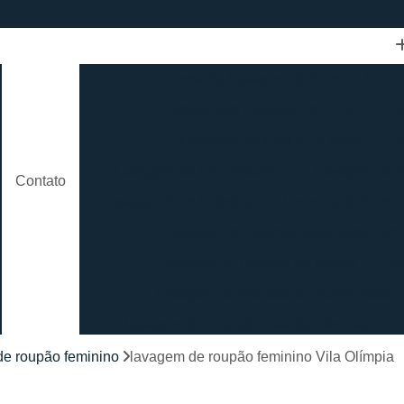
Empresa de Lavagem de Epis
Empre
Empresa para Lavagem de Epis
Hig
Lavagem de Epis e Uniforme
L
Lavagem de Epis Industrial
Lavagem de E
Contato
Lavagem Epis Industrial
Limpeza de Epis
Lavagem de Roupão Atoalhado Femi
Lavagem de Roupão de Banho
La
Lavagem de Roupão de Banho Mascul
Lavagem de Roupão Grande São Paulo
Lavagem de Roupão São Paulo
Loc
e roupão feminino
lavagem de roupão feminino Vila Olímpia
Lavagem de Toalha Branca
Lav