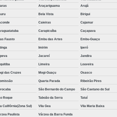
Aluguel de Toalha de Banho Adulto
aras
Araçariguama
Arujá
Aluguel de Toalha de Banho Casal
uru
Bela Vista
Birigui
Locação de Toalha de Banho
Lo
aconde
Caieiras
Cajamar
Locação de Toalha de Banho e Rosto
raguatatuba
Carapicuíba
Caçapava
Locação de Toalha de Banho Grande São P
ias Fausto
Embu das Artes
Embu-Guaçu
Locação de Toalha de Banho Industrial
itinga
Imirim
Iperó
Aluguel de Toalha Branca Manicur
upeva
Jacareí
Jandira
Aluguel de Toalha para Manicure Bra
quitiba
Limeira
Louveira
Locação de Toalha de Manicure Branca
gi das Cruzes
Mogi-Guaçu
Osasco
Locação de Toalha para Manicure
Loc
omissão
Quarta Parada
Ribeirão Pires
Locação de Toalha para Pedicure
Loc
rocaba
São Bernardo do Campo
São Caetano do Sul
o Roque
Taboão da Serra
Locação de Toalhas de M
Tatuí
la Califórnia(Zona Sul)
Vila Gea
Vila Maria Baixa
Locação de Toalhas de Manicure São Pa
rzea Paulista
Várzea da Barra Funda
Locação de Toalha Branca de Rosto