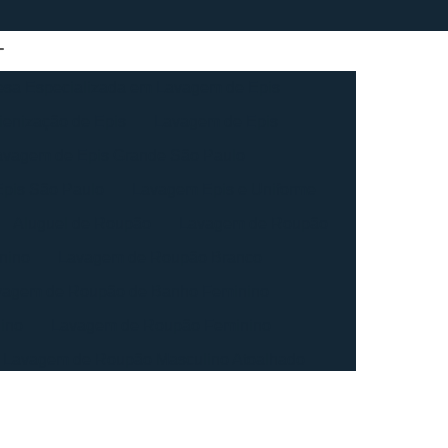
sa Especializada em Lavagem de Epis
ienização de Epis
Lavagem de Epis
avagem de Epis Grande São Paulo
pis São Paulo
Lavagem Epis e Uniforme
Aluguel de Roupão
Lavagem de Roupão
nino
Lavagem de Roupão Branco
vagem de Roupão de Banho Feminino
ino
Lavagem de Roupão Feminino
Lavagem de Roupão Masculino Atoalhado
ação de Roupão
Lavagem de Toalha
agem de Toalha Branca Industrial