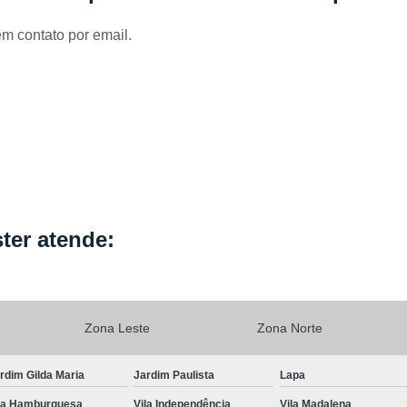
Locação de Capa de Cabeleirei
em contato por email.
Locação de Capa de Corte Industria
Locação de Capa para Cabeleireiro
Locação de Kimono
Locação de Kimono B
Locação de Kimono Cetim
Locação de Ki
Locação de Kimono Grande São P
Locação de Kimono Masculino
L
Locação de Kimono Preto Feminin
ter atende:
Locação de Jogo Lençol Casal
Locaçã
Locação de Lençol Casal Algodã
Locação de Lençol de Casal
Lo
Zona Leste
Zona Norte
Locação de Lençol King Size
Lo
rdim Gilda Maria
Jardim Paulista
Lapa
Locação de Lençol Queen
Locação de Len
la Hamburguesa
Vila Independência
Vila Madalena