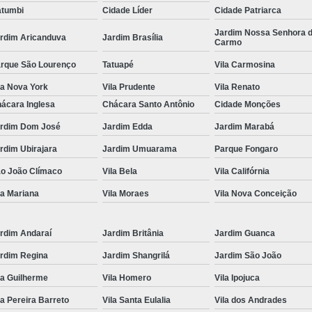
tumbi
Cidade Líder
Cidade Patriarca
Locação de Toalha de Rosto
Lo
Jardim Nossa Senhora 
rdim Aricanduva
Jardim Brasília
Carmo
Locação de Toalha de Rosto e Banho
Loc
rque São Lourenço
Tatuapé
Vila Carmosina
Locação de Toalha de Rosto para Salão
la Nova York
Vila Prudente
Vila Renato
Locação de Toalha de Rosto São Pa
ácara Inglesa
Chácara Santo Antônio
Cidade Monções
Locação de Toalha Rosto Branca
rdim Dom José
Jardim Edda
Jardim Marabá
Aluguel de Toalha Industrial Virgem
rdim Ubirajara
Jardim Umuarama
Parque Fongaro
Aluguel de Toalha para Salão de Beleza
o João Clímaco
Vila Bela
Vila Califórnia
Locação de Toalha Industrial
Locação
la Mariana
Vila Moraes
Vila Nova Conceição
Locação de Toalha Industrial Nova
Locação de Toalha Industrial Relavada
rdim Andaraí
Jardim Britânia
Jardim Guanca
rdim Regina
Jardim Shangrilá
Jardim São João
Locação de Toalha para Salão de Beleza
la Guilherme
Vila Homero
Vila Ipojuca
Manta Absorvente Azul
Manta Absorvente d
la Pereira Barreto
Vila Santa Eulalia
Vila dos Andrades
Manta Absorvente Industrial