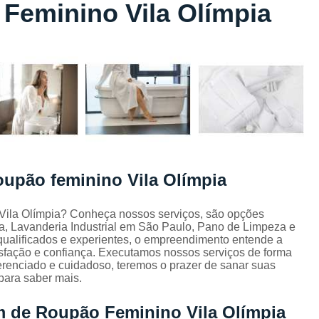
Feminino Vila Olímpia
Lavagem de Toalha de Banho
Lavagem de Toalha Grande São Pau
Lavagem de Toalha para Salão de Beleza
Lavagem de Toalha São Paulo
Lavagem Toalha de Banho
Empresa de La
Lavagem de Uniforme da Empresa
Lavagem de Uniforme de Salão de Bele
oupão feminino Vila Olímpia
Lavagem de Uniforme e Epi
Lava
Lavagem de Uniforme Industrial
Vila Olímpia? Conheça nossos serviços, são opções
, Lavanderia Industrial em São Paulo, Pano de Limpeza e
Lavagem Especializada de Uniforme Indus
ualificados e experientes, o empreendimento entende a
Aluguel de Capa de Cortar Cabelo
isfação e confiança. Executamos nossos serviços de forma
erenciado e cuidadoso, teremos o prazer de sanar suas
Aluguel de Capa para Cortar Cabel
 para saber mais.
Locação de Capa de Barbeiro Grande São Pau
m de Roupão Feminino Vila Olímpia