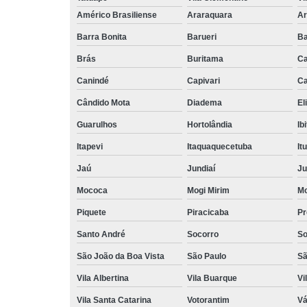
Américo Brasiliense
Araraquara
Ar
Barra Bonita
Barueri
Ba
Brás
Buritama
C
Canindé
Capivari
Ca
Cândido Mota
Diadema
El
Guarulhos
Hortolândia
Ib
Itapevi
Itaquaquecetuba
It
Jaú
Jundiaí
Ju
Mococa
Mogi Mirim
Mo
Piquete
Piracicaba
Pr
Santo André
Socorro
So
São João da Boa Vista
São Paulo
Sã
Vila Albertina
Vila Buarque
Vi
Vila Santa Catarina
Votorantim
Vá