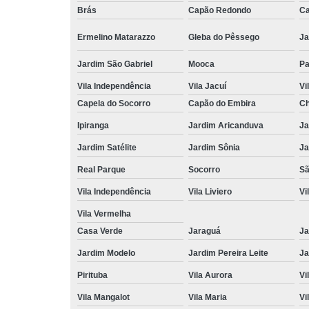
Brás
Capão Redondo
Ca
Ermelino Matarazzo
Gleba do Pêssego
Ja
Jardim São Gabriel
Mooca
Pa
Vila Independência
Vila Jacuí
Vi
Capela do Socorro
Capão do Embira
Ch
Ipiranga
Jardim Aricanduva
Ja
Jardim Satélite
Jardim Sônia
Ja
Real Parque
Socorro
Sã
Vila Independência
Vila Liviero
Vi
Vila Vermelha
Casa Verde
Jaraguá
Ja
Jardim Modelo
Jardim Pereira Leite
Ja
Pirituba
Vila Aurora
Vi
Vila Mangalot
Vila Maria
Vi