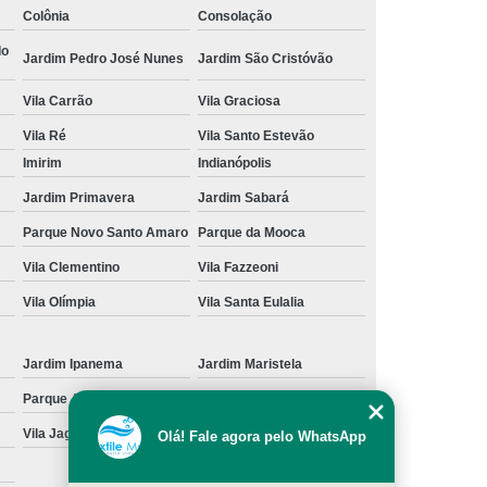
Colônia
Consolação
cação de Toalha de Rosto Branca
do
Jardim Pedro José Nunes
Jardim São Cristóvão
ação de Toalha de Rosto Grande São Paulo
Vila Carrão
Vila Graciosa
Locação de Toalha de Rosto Pequena
Vila Ré
Vila Santo Estevão
ulo
Locação de Toalha para Rosto
Imirim
Indianópolis
Aluguel de Toalha Industrial Nova
Jardim Primavera
Jardim Sabará
Aluguel de Toalha para Banheiro
Parque Novo Santo Amaro
Parque da Mooca
Empresa de Locação de Toalha Industrial
Vila Clementino
Vila Fazzeoni
 de Toalha Industrial Grande São Paulo
Vila Olímpia
Vila Santa Eulalia
Locação de Toalha Industrial Reciclada
Locação de Toalha Industrial São Paulo
Jardim Ipanema
Jardim Maristela
Parque Anhangüera
Parque Novo Mundo
Manta Absorção de óleo
Manta Absorvente
Vila Jaguara
Vila Jaraguá
Olá! Fale agora pelo WhatsApp
e óleo
Manta Absorvente Grande São Paulo
Manta Absorvente para óleo