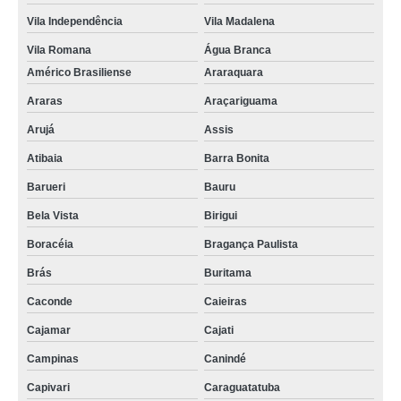
Vila Independência
Vila Madalena
Vila Romana
Água Branca
Américo Brasiliense
Araraquara
Araras
Araçariguama
Arujá
Assis
Atibaia
Barra Bonita
Barueri
Bauru
Bela Vista
Birigui
Boracéia
Bragança Paulista
Brás
Buritama
Caconde
Caieiras
Cajamar
Cajati
Campinas
Canindé
Capivari
Caraguatatuba