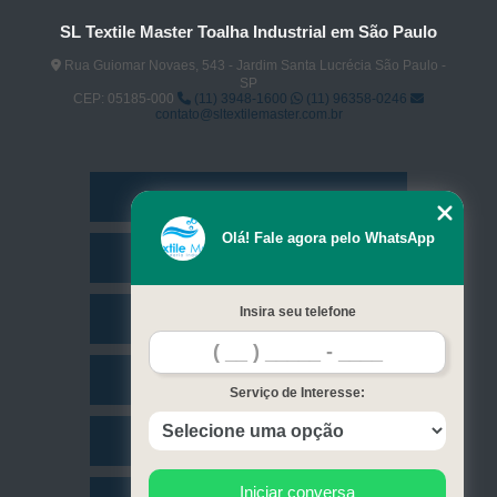
SL Textile Master Toalha Industrial em São Paulo
Rua Guiomar Novaes, 543 - Jardim Santa Lucrécia São Paulo -
SP
CEP: 05185-000
(11) 3948-1600
(11) 96358-0246
contato@sltextilemaster.com.br
Home
Olá! Fale agora pelo WhatsApp
Empresa
Insira seu telefone
Missão
Serviços
Serviço de Interesse:
Contato
Iniciar conversa