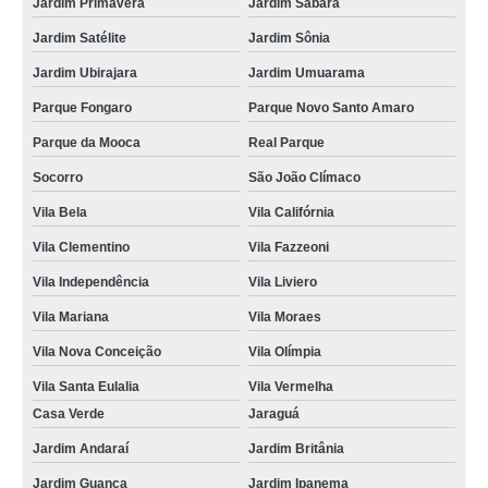
Jardim Primavera
Jardim Sabará
Jardim Satélite
Jardim Sônia
Jardim Ubirajara
Jardim Umuarama
Parque Fongaro
Parque Novo Santo Amaro
Parque da Mooca
Real Parque
Socorro
São João Clímaco
Vila Bela
Vila Califórnia
Vila Clementino
Vila Fazzeoni
Vila Independência
Vila Liviero
Vila Mariana
Vila Moraes
Vila Nova Conceição
Vila Olímpia
Vila Santa Eulalia
Vila Vermelha
Casa Verde
Jaraguá
Jardim Andaraí
Jardim Britânia
Jardim Guanca
Jardim Ipanema