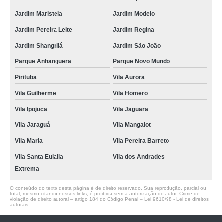
Jardim Maristela
Jardim Modelo
Jardim Pereira Leite
Jardim Regina
Jardim Shangrilá
Jardim São João
Parque Anhangüera
Parque Novo Mundo
Pirituba
Vila Aurora
Vila Guilherme
Vila Homero
Vila Ipojuca
Vila Jaguara
Vila Jaraguá
Vila Mangalot
Vila Maria
Vila Pereira Barreto
Vila Santa Eulalia
Vila dos Andrades
Extrema
O conteúdo do texto desta página é de direito reservado. Sua reprodução, parcial ou
total, mesmo citando nossos links, é proibida sem a autorização do autor. Crime de
violação de direito autoral – artigo 184 do Código Penal –
Lei 9610/98 - Lei de direitos
autorais
.