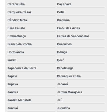
Carapicuíba
Caçapava
Cerqueira César
Cotia
Cândido Mota
Diadema
Elias Fausto
Embu das Artes
Embu-Guaçu
Ferraz de Vasconcelos
Franco da Rocha
Guarulhos
Hortolândia
Ibitinga
Imirim
Iperó
Itapecerica da Serra
Itapetininga
Itapevi
Itaquaquecetuba
Itupeva
Jacareí
Jandira
Jardim Marajoara
Jardim Maristela
Jaú
Jundiaí
Juquitiba