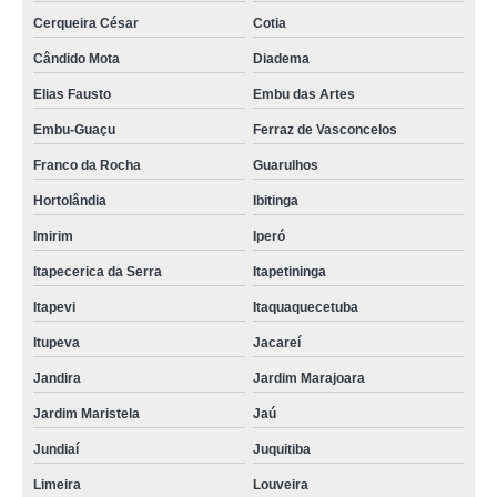
Cerqueira César
Cotia
Cândido Mota
Diadema
Elias Fausto
Embu das Artes
Embu-Guaçu
Ferraz de Vasconcelos
Franco da Rocha
Guarulhos
Hortolândia
Ibitinga
Imirim
Iperó
Itapecerica da Serra
Itapetininga
Itapevi
Itaquaquecetuba
Itupeva
Jacareí
Jandira
Jardim Marajoara
Jardim Maristela
Jaú
Jundiaí
Juquitiba
Limeira
Louveira