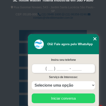
SL Textile Master Toalha Industrial em São Paulo
Rua Guiomar Novaes, 543 - Jardim Santa Lucrécia São Paulo -
SP
CEP: 05185-000
(11) 3948-1600
(11) 96358-0246
contato@sltextilemaster.com.br
Home
Olá! Fale agora pelo WhatsApp
Empresa
Insira seu telefone
Missão
Serviços
Serviço de Interesse:
Contato
Iniciar conversa
Mapa do site