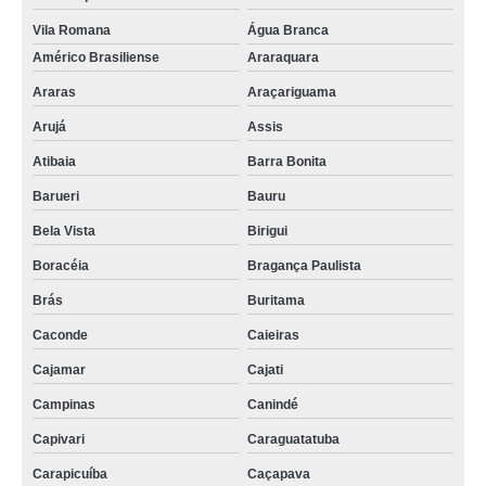
Vila Romana
Água Branca
Américo Brasiliense
Araraquara
Araras
Araçariguama
Arujá
Assis
Atibaia
Barra Bonita
Barueri
Bauru
Bela Vista
Birigui
Boracéia
Bragança Paulista
Brás
Buritama
Caconde
Caieiras
Cajamar
Cajati
Campinas
Canindé
Capivari
Caraguatatuba
Carapicuíba
Caçapava