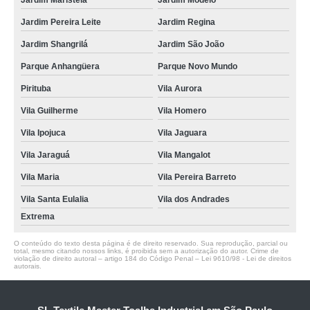
Jardim Maristela
Jardim Modelo
Jardim Pereira Leite
Jardim Regina
Jardim Shangrilá
Jardim São João
Parque Anhangüera
Parque Novo Mundo
Pirituba
Vila Aurora
Vila Guilherme
Vila Homero
Vila Ipojuca
Vila Jaguara
Vila Jaraguá
Vila Mangalot
Vila Maria
Vila Pereira Barreto
Vila Santa Eulalia
Vila dos Andrades
Extrema
O conteúdo do texto desta página é de direito reservado. Sua reprodução, parcial ou
total, mesmo citando nossos links, é proibida sem a autorização do autor. Crime de
violação de direito autoral – artigo 184 do Código Penal –
Lei 9610/98 - Lei de direitos
autorais
.