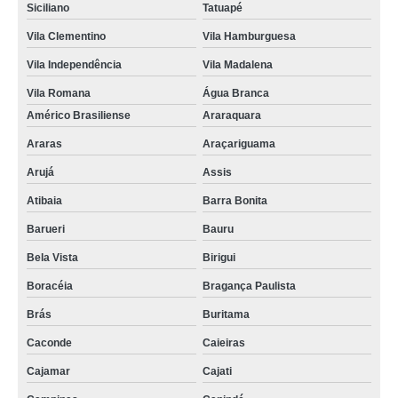
Siciliano
Tatuapé
Vila Clementino
Vila Hamburguesa
Vila Independência
Vila Madalena
Vila Romana
Água Branca
Américo Brasiliense
Araraquara
Araras
Araçariguama
Arujá
Assis
Atibaia
Barra Bonita
Barueri
Bauru
Bela Vista
Birigui
Boracéia
Bragança Paulista
Brás
Buritama
Caconde
Caieiras
Cajamar
Cajati