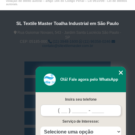
violação de direito autoral – artigo 184 do Código Penal –
Lei 9610/98 - Lei de direitos
autorais
.
SL Textile Master Toalha Industrial em São Paulo
Rua Guiomar Novaes, 543 - Jardim Santa Lucrécia São Paulo -
SP
CEP: 05185-000
(11) 3948-1600
(11) 96358-0246
contato@sltextilemaster.com.br
Home
Olá! Fale agora pelo WhatsApp
Empresa
Insira seu telefone
Missão
Serviços
Serviço de Interesse:
Contato