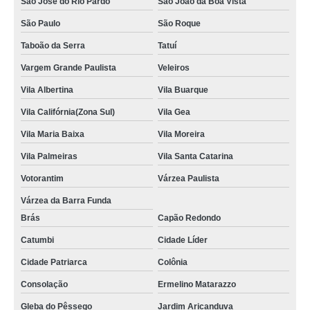
São José do Rio Pardo
São João da Boa Vista
São Paulo
São Roque
Taboão da Serra
Tatuí
Vargem Grande Paulista
Veleiros
Vila Albertina
Vila Buarque
Vila Califórnia(Zona Sul)
Vila Gea
Vila Maria Baixa
Vila Moreira
Vila Palmeiras
Vila Santa Catarina
Votorantim
Várzea Paulista
Várzea da Barra Funda
Brás
Capão Redondo
Catumbi
Cidade Líder
Cidade Patriarca
Colônia
Consolação
Ermelino Matarazzo
Gleba do Pêssego
Jardim Aricanduva