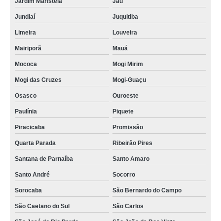
Jardim Maristela
Jaú
Jundiaí
Juquitiba
Limeira
Louveira
Mairiporã
Mauá
Mococa
Mogi Mirim
Mogi das Cruzes
Mogi-Guaçu
Osasco
Ouroeste
Paulínia
Piquete
Piracicaba
Promissão
Quarta Parada
Ribeirão Pires
Santana de Parnaíba
Santo Amaro
Santo André
Socorro
Sorocaba
São Bernardo do Campo
São Caetano do Sul
São Carlos