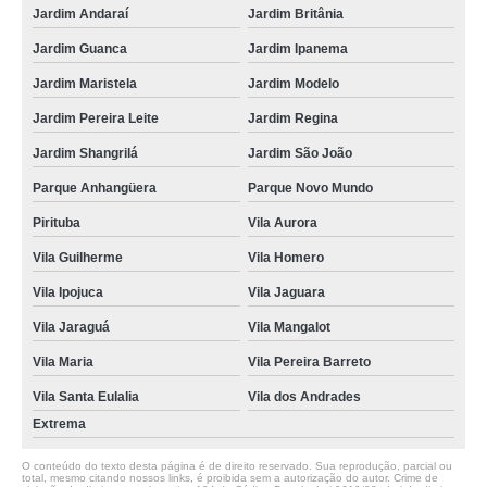
Jardim Andaraí
Jardim Britânia
Jardim Guanca
Jardim Ipanema
Jardim Maristela
Jardim Modelo
Jardim Pereira Leite
Jardim Regina
Jardim Shangrilá
Jardim São João
Parque Anhangüera
Parque Novo Mundo
Pirituba
Vila Aurora
Vila Guilherme
Vila Homero
Vila Ipojuca
Vila Jaguara
Vila Jaraguá
Vila Mangalot
Vila Maria
Vila Pereira Barreto
Vila Santa Eulalia
Vila dos Andrades
Extrema
O conteúdo do texto desta página é de direito reservado. Sua reprodução, parcial ou
total, mesmo citando nossos links, é proibida sem a autorização do autor. Crime de