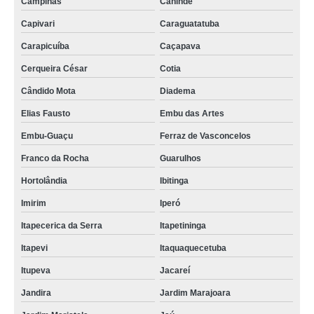
Campinas
Canindé
Capivari
Caraguatatuba
Carapicuíba
Caçapava
Cerqueira César
Cotia
Cândido Mota
Diadema
Elias Fausto
Embu das Artes
Embu-Guaçu
Ferraz de Vasconcelos
Franco da Rocha
Guarulhos
Hortolândia
Ibitinga
Imirim
Iperó
Itapecerica da Serra
Itapetininga
Itapevi
Itaquaquecetuba
Itupeva
Jacareí
Jandira
Jardim Marajoara