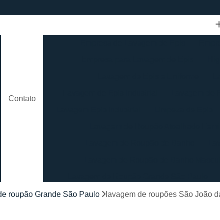
Empresa de Lavagem de Epis
Empre
Empresa para Lavagem de Epis
Hig
Lavagem de Epis e Uniforme
L
Lavagem de Epis Industrial
Lavagem de E
Contato
Lavagem Epis Industrial
Limpeza de Epis
Lavagem de Roupão Atoalhado Femi
Lavagem de Roupão de Banho
La
Lavagem de Roupão de Banho Mascul
Lavagem de Roupão Grande São Paulo
Lavagem de Roupão São Paulo
Loc
de roupão Grande São Paulo
lavagem de roupões São João d
Lavagem de Toalha Branca
Lav