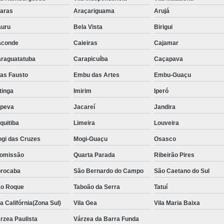
Aluguel de Toalha de Banho Adulto
aras
Araçariguama
Arujá
Aluguel de Toalha de Banho Casal
uru
Bela Vista
Birigui
Locação de Toalha de Banho
Lo
aconde
Caieiras
Cajamar
Locação de Toalha de Banho e Rosto
raguatatuba
Carapicuíba
Caçapava
Locação de Toalha de Banho Grande São P
ias Fausto
Embu das Artes
Embu-Guaçu
Locação de Toalha de Banho Industrial
itinga
Imirim
Iperó
Aluguel de Toalha Branca Manicur
upeva
Jacareí
Jandira
Aluguel de Toalha para Manicure Bra
quitiba
Limeira
Louveira
Locação de Toalha de Manicure Branca
gi das Cruzes
Mogi-Guaçu
Osasco
Locação de Toalha para Manicure
Loc
omissão
Quarta Parada
Ribeirão Pires
Locação de Toalha para Pedicure
Loc
rocaba
São Bernardo do Campo
São Caetano do Sul
o Roque
Taboão da Serra
Locação de Toalhas de M
Tatuí
la Califórnia(Zona Sul)
Vila Gea
Vila Maria Baixa
Locação de Toalhas de Manicure São Pa
rzea Paulista
Várzea da Barra Funda
Locação de Toalha Branca de Rosto