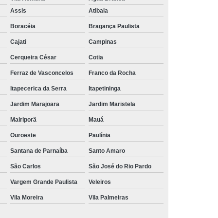
Aluguel de Toalha de Banho Branca
Assis
Atibaia
Aluguel Toalha de Banho Fio Penteado
Boracéia
Bragança Paulista
cação de Toalha de Banho Algodão
Cajati
Campinas
Locação de Toalha de Banho Grande
Cerqueira César
Cotia
aulo
Locação de Toalha de Banho Grossa
Ferraz de Vasconcelos
Franco da Rocha
Locação de Toalha de Banho São Paulo
Itapecerica da Serra
Itapetininga
e
Aluguel de Toalha de Pedicure
Jardim Marajoara
Jardim Maristela
nca
Locação de Toalha de Manicure
Mairiporã
Mauá
Locação de Toalha Manicure Pedicure
Ouroeste
Paulínia
ação de Toalha para Manicure e Pedicure
Santana de Parnaíba
Santo Amaro
ação de Toalha para Pedicure e Manicure
São Carlos
São José do Rio Pardo
anicure Grande São Paulo
Vargem Grande Paulista
Veleiros
Vila Moreira
Vila Palmeiras
ulo
Locação de Toalha Banho e Rosto
Locação de Toalha Branca para Salão