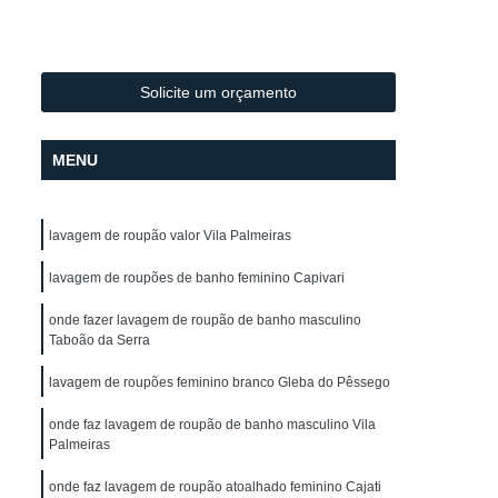
Lavagem de Toalha de Mesa
lo
Lavagem de Toalha para Salão
Lavagem de Toalha para Salão de Cabeleireiro
Solicite um orçamento
Lavagem Profissional de Toalha
MENU
vagem de Uniforme
Lavagem de Uniforme
Lavagem de Uniforme de Frentista
lavagem de roupão valor Vila Palmeiras
za
Lavagem de Uniforme de Trabalho
gem de Uniforme Grande São Paulo
lavagem de roupões de banho feminino Capivari
Lavagem de Uniforme São Paulo
onde fazer lavagem de roupão de banho masculino
Taboão da Serra
trial
Lavagem Industrial de Uniforme
lavagem de roupões feminino branco Gleba do Pêssego
Aluguel de Capa de Corte de Cabelo
onde faz lavagem de roupão de banho masculino Vila
o
Locação de Capa de Barbeiro
Palmeiras
lo
Locação de Capa de Barbeiro São Paulo
onde faz lavagem de roupão atoalhado feminino Cajati