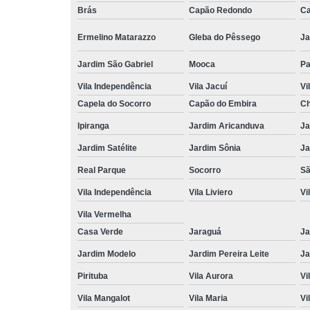
Brás
Capão Redondo
Ca
Ermelino Matarazzo
Gleba do Pêssego
Ja
Jardim São Gabriel
Mooca
Pa
Vila Independência
Vila Jacuí
Vi
Capela do Socorro
Capão do Embira
Ch
Ipiranga
Jardim Aricanduva
Ja
Jardim Satélite
Jardim Sônia
Ja
Real Parque
Socorro
Sã
Vila Independência
Vila Liviero
Vi
Vila Vermelha
Casa Verde
Jaraguá
Ja
Jardim Modelo
Jardim Pereira Leite
Ja
Pirituba
Vila Aurora
Vi
Vila Mangalot
Vila Maria
Vi