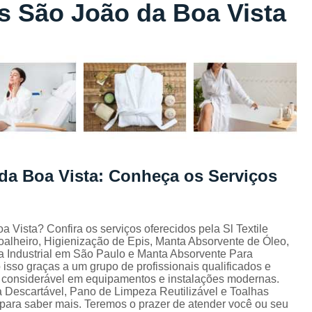
 São João da Boa Vista
Lavagem de Toalha de Banho
Lavagem de Toalha Grande São Pau
Lavagem de Toalha para Salão de Beleza
Lavagem de Toalha São Paulo
Lavagem Toalha de Banho
Empresa de La
Lavagem de Uniforme da Empresa
Lavagem de Uniforme de Salão de Bele
da Boa Vista: Conheça os Serviços
Lavagem de Uniforme e Epi
Lava
Lavagem de Uniforme Industrial
Lavagem Especializada de Uniforme Indus
ista? Confira os serviços oferecidos pela Sl Textile
alheiro, Higienização de Epis, Manta Absorvente de Óleo,
Aluguel de Capa de Cortar Cabelo
 Industrial em São Paulo e Manta Absorvente Para
 isso graças a um grupo de profissionais qualificados e
Aluguel de Capa para Cortar Cabel
 considerável em equipamentos e instalações modernas.
escartável, Pano de Limpeza Reutilizável e Toalhas
Locação de Capa de Barbeiro Grande São Pau
o para saber mais. Teremos o prazer de atender você ou seu