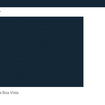
sa Especializada em Lavagem de Epis
ienização de Epis
Lavagem de Epis
avagem de Epis Grande São Paulo
pis São Paulo
Lavagem Epis e Uniforme
Aluguel de Roupão
Lavagem de Roupão
nino
Lavagem de Roupão Branco
vagem de Roupão de Banho Feminino
ino
Lavagem de Roupão Feminino
Lavagem de Roupão Masculino Atoalhado
ação de Roupão
Lavagem de Toalha
a Boa Vista
agem de Toalha Branca Industrial