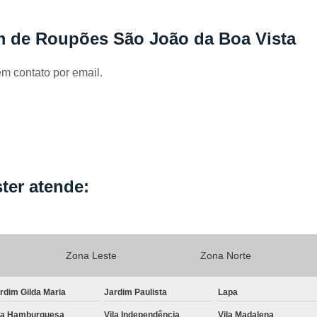
Locação de Capa de Cabeleirei
Locação de Capa de Corte Industria
m de Roupões São João da Boa Vista
Locação de Capa para Cabeleireiro
em contato por email.
Locação de Kimono
Locação de Kimono B
Locação de Kimono Cetim
Locação de Ki
Locação de Kimono Grande São P
Locação de Kimono Masculino
L
Locação de Kimono Preto Feminin
ter atende:
Locação de Jogo Lençol Casal
Locaçã
Locação de Lençol Casal Algodã
Locação de Lençol de Casal
Lo
Zona Leste
Zona Norte
Locação de Lençol King Size
Lo
rdim Gilda Maria
Jardim Paulista
Lapa
Locação de Lençol Queen
Locação de Len
la Hamburguesa
Vila Independência
Vila Madalena