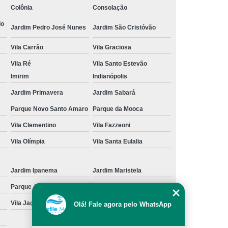
Colônia
Consolação
cação de Toalha de Rosto Branca
do
Jardim Pedro José Nunes
Jardim São Cristóvão
ação de Toalha de Rosto Grande São Paulo
Vila Carrão
Vila Graciosa
Locação de Toalha de Rosto Pequena
Vila Ré
Vila Santo Estevão
ulo
Locação de Toalha para Rosto
Imirim
Indianópolis
Aluguel de Toalha Industrial Nova
Jardim Primavera
Jardim Sabará
Aluguel de Toalha para Banheiro
Parque Novo Santo Amaro
Parque da Mooca
Empresa de Locação de Toalha Industrial
Vila Clementino
Vila Fazzeoni
 de Toalha Industrial Grande São Paulo
Vila Olímpia
Vila Santa Eulalia
Locação de Toalha Industrial Reciclada
Locação de Toalha Industrial São Paulo
Jardim Ipanema
Jardim Maristela
Parque Anhangüera
Parque Novo Mundo
Manta Absorção de óleo
Manta Absorvente
Vila Jaguara
Vila Jaraguá
Olá! Fale agora pelo WhatsApp
e óleo
Manta Absorvente Grande São Paulo
Manta Absorvente para óleo