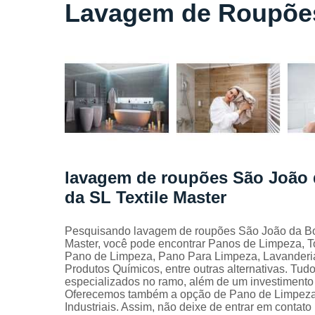
Locação
Lavagem de Roupões
de lençóis
Locação
de toalhas
de banho
Locação
de toalhas
de
manicure
Locação
de toalhas
lavagem de roupões São João 
de rosto
da SL Textile Master
Locação
de toalhas
industriais
Pesquisando lavagem de roupões São João da Boa V
Master, você pode encontrar Panos de Limpeza, To
Mantas
Pano de Limpeza, Pano Para Limpeza, Lavanderia
absorvente
Produtos Químicos, entre outras alternativas. Tudo
especializados no ramo, além de um investimento
Panos de
Oferecemos também a opção de Pano de Limpeza D
limpeza
Industriais. Assim, não deixe de entrar em contat