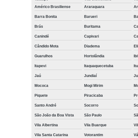
Américo Brasiliense
Araraquara
Ar
Barra Bonita
Barueri
Ba
Brás
Buritama
C
Canindé
Capivari
Ca
Cândido Mota
Diadema
El
Guarulhos
Hortolândia
Ib
Itapevi
Itaquaquecetuba
It
Jaú
Jundiaí
Ju
Mococa
Mogi Mirim
Mo
Piquete
Piracicaba
Pr
Santo André
Socorro
So
São João da Boa Vista
São Paulo
Sã
Vila Albertina
Vila Buarque
Vi
Vila Santa Catarina
Votorantim
Vá