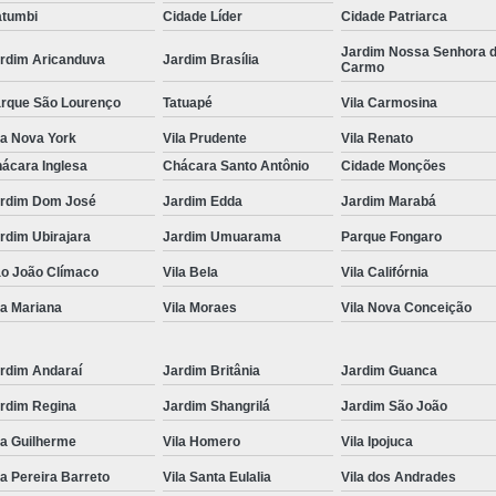
tumbi
Cidade Líder
Cidade Patriarca
Locação de Toalha de Rosto
Lo
Jardim Nossa Senhora 
rdim Aricanduva
Jardim Brasília
Carmo
Locação de Toalha de Rosto e Banho
Loc
rque São Lourenço
Tatuapé
Vila Carmosina
Locação de Toalha de Rosto para Salão
la Nova York
Vila Prudente
Vila Renato
Locação de Toalha de Rosto São Pa
ácara Inglesa
Chácara Santo Antônio
Cidade Monções
Locação de Toalha Rosto Branca
rdim Dom José
Jardim Edda
Jardim Marabá
Aluguel de Toalha Industrial Virgem
rdim Ubirajara
Jardim Umuarama
Parque Fongaro
Aluguel de Toalha para Salão de Beleza
o João Clímaco
Vila Bela
Vila Califórnia
Locação de Toalha Industrial
Locação
la Mariana
Vila Moraes
Vila Nova Conceição
Locação de Toalha Industrial Nova
Locação de Toalha Industrial Relavada
rdim Andaraí
Jardim Britânia
Jardim Guanca
rdim Regina
Jardim Shangrilá
Jardim São João
Locação de Toalha para Salão de Beleza
la Guilherme
Vila Homero
Vila Ipojuca
Manta Absorvente Azul
Manta Absorvente d
la Pereira Barreto
Vila Santa Eulalia
Vila dos Andrades
Manta Absorvente Industrial