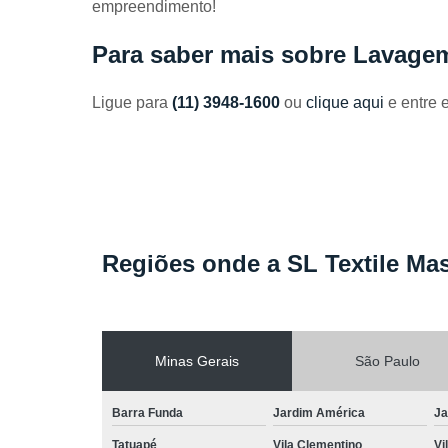
empreendimento!
Toalhas
industriais
Para saber mais sobre Lavage
Venda de
toalhas
Ligue para
(11) 3948-1600
ou
clique aqui
e entre 
Regiões onde a SL Textile Mas
Minas Gerais
São Paulo
Barra Funda
Jardim América
Ja
Tatuapé
Vila Clementino
Vi