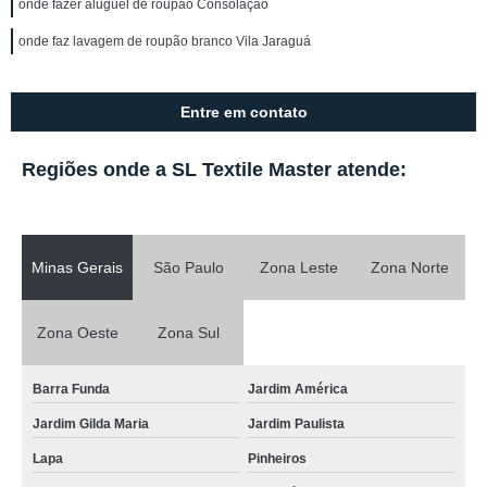
onde fazer aluguel de roupão Consolação
onde faz lavagem de roupão branco Vila Jaraguá
Entre em contato
Regiões onde a SL Textile Master atende:
Minas Gerais
São Paulo
Zona Leste
Zona Norte
Zona Oeste
Zona Sul
Barra Funda
Jardim América
Jardim Gilda Maria
Jardim Paulista
Lapa
Pinheiros