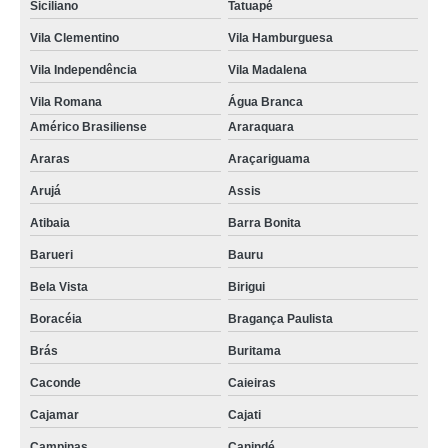
Siciliano
Tatuapé
Vila Clementino
Vila Hamburguesa
Vila Independência
Vila Madalena
Vila Romana
Água Branca
Américo Brasiliense
Araraquara
Araras
Araçariguama
Arujá
Assis
Atibaia
Barra Bonita
Barueri
Bauru
Bela Vista
Birigui
Boracéia
Bragança Paulista
Brás
Buritama
Caconde
Caieiras
Cajamar
Cajati
Campinas
Canindé