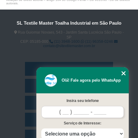
autorais
.
SL Textile Master Toalha Industrial em São Paulo
Rua Guiomar Novaes, 543 - Jardim Santa Lucrécia São Paulo -
SP
CEP: 05185-000
(11) 3948-1600
(11) 96358-0246
contato@sltextilemaster.com.br
Home
Olá! Fale agora pelo WhatsApp
Empresa
Insira seu telefone
Missão
Serviços
Serviço de Interesse:
Contato