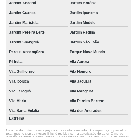
Jardim Andaraí
Jardim Britânia
Jardim Guanca
Jardim Ipanema
Jardim Maristela
Jardim Modelo
Jardim Pereira Leite
Jardim Regina
Jardim Shangrilá
Jardim São João
Parque Anhangüera
Parque Novo Mundo
Pirituba
Vila Aurora
Vila Guilherme
Vila Homero
Vila Ipojuca
Vila Jaguara
Vila Jaraguá
Vila Mangalot
Vila Maria
Vila Pereira Barreto
Vila Santa Eulalia
Vila dos Andrades
Extrema
O conteúdo do texto desta página é de direito reservado. Sua reprodução, parcial ou
total, mesmo citando nossos links, é proibida sem a autorização do autor. Crime de
violação de direito autoral – artigo 184 do Código Penal –
Lei 9610/98 - Lei de direitos