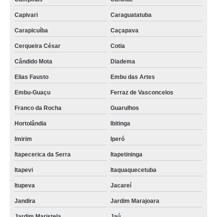
Capivari
Caraguatatuba
Carapicuíba
Caçapava
Cerqueira César
Cotia
Cândido Mota
Diadema
Elias Fausto
Embu das Artes
Embu-Guaçu
Ferraz de Vasconcelos
Franco da Rocha
Guarulhos
Hortolândia
Ibitinga
Imirim
Iperó
Itapecerica da Serra
Itapetininga
Itapevi
Itaquaquecetuba
Itupeva
Jacareí
Jandira
Jardim Marajoara
Jardim Maristela
Jaú