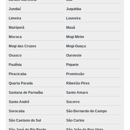
Jundiaí
Juquitiba
Limeira
Louveira
Mairiporã
Mauá
Mococa
Mogi Mirim
Mogi das Cruzes
Mogi-Guaçu
Osasco
Ouroeste
Paulínia
Piquete
Piracicaba
Promissão
Quarta Parada
Ribeirão Pires
Santana de Parnaíba
Santo Amaro
Santo André
Socorro
Sorocaba
São Bernardo do Campo
São Caetano do Sul
São Carlos
São José do Rio Pardo
São João da Boa Vista