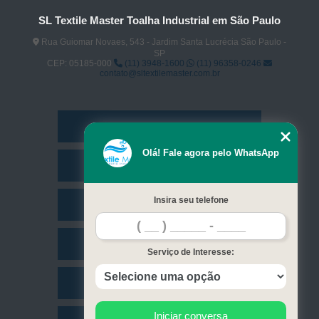
SL Textile Master Toalha Industrial em São Paulo
Rua Guiomar Novaes, 543 - Jardim Santa Lucrécia São Paulo -
SP
CEP: 05185-000
(11) 3948-1600
(11) 96358-0246
contato@sltextilemaster.com.br
Home
Olá! Fale agora pelo WhatsApp
Empresa
Insira seu telefone
Missão
Serviços
Serviço de Interesse:
Contato
Iniciar conversa