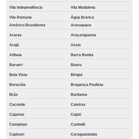
Vila Independência
Vila Madalena
Vila Romana
Água Branca
Américo Brasiliense
Araraquara
Araras
Araçariguama
Arujá
Assis
Atibaia
Barra Bonita
Barueri
Bauru
Bela Vista
Birigui
Boracéia
Bragança Paulista
Brás
Buritama
Caconde
Caieiras
Cajamar
Cajati
Campinas
Canindé
Capivari
Caraguatatuba