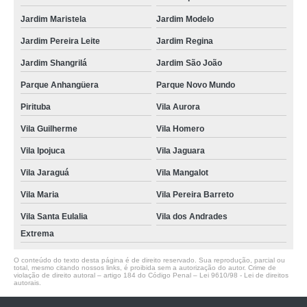
Jardim Maristela
Jardim Modelo
Jardim Pereira Leite
Jardim Regina
Jardim Shangrilá
Jardim São João
Parque Anhangüera
Parque Novo Mundo
Pirituba
Vila Aurora
Vila Guilherme
Vila Homero
Vila Ipojuca
Vila Jaguara
Vila Jaraguá
Vila Mangalot
Vila Maria
Vila Pereira Barreto
Vila Santa Eulalia
Vila dos Andrades
Extrema
O conteúdo do texto desta página é de direito reservado. Sua reprodução, parcial ou
total, mesmo citando nossos links, é proibida sem a autorização do autor. Crime de
violação de direito autoral – artigo 184 do Código Penal –
Lei 9610/98 - Lei de direitos
autorais
.