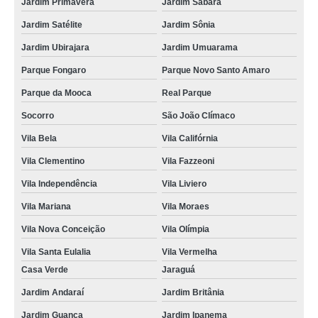
Jardim Primavera
Jardim Sabará
Jardim Satélite
Jardim Sônia
Jardim Ubirajara
Jardim Umuarama
Parque Fongaro
Parque Novo Santo Amaro
Parque da Mooca
Real Parque
Socorro
São João Clímaco
Vila Bela
Vila Califórnia
Vila Clementino
Vila Fazzeoni
Vila Independência
Vila Liviero
Vila Mariana
Vila Moraes
Vila Nova Conceição
Vila Olímpia
Vila Santa Eulalia
Vila Vermelha
Casa Verde
Jaraguá
Jardim Andaraí
Jardim Britânia
Jardim Guanca
Jardim Ipanema