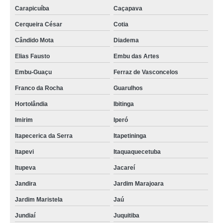
Carapicuíba
Caçapava
Cerqueira César
Cotia
Cândido Mota
Diadema
Elias Fausto
Embu das Artes
Embu-Guaçu
Ferraz de Vasconcelos
Franco da Rocha
Guarulhos
Hortolândia
Ibitinga
Imirim
Iperó
Itapecerica da Serra
Itapetininga
Itapevi
Itaquaquecetuba
Itupeva
Jacareí
Jandira
Jardim Marajoara
Jardim Maristela
Jaú
Jundiaí
Juquitiba