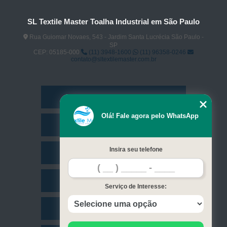
SL Textile Master Toalha Industrial em São Paulo
Rua Guiomar Novaes, 543 - Jardim Santa Lucrécia São Paulo -
SP
CEP: 05185-000
(11) 3948-1600
(11) 96358-0246
contato@sltextilemaster.com.br
Home
Olá! Fale agora pelo WhatsApp
Empresa
Insira seu telefone
Missão
Serviços
Serviço de Interesse:
Contato