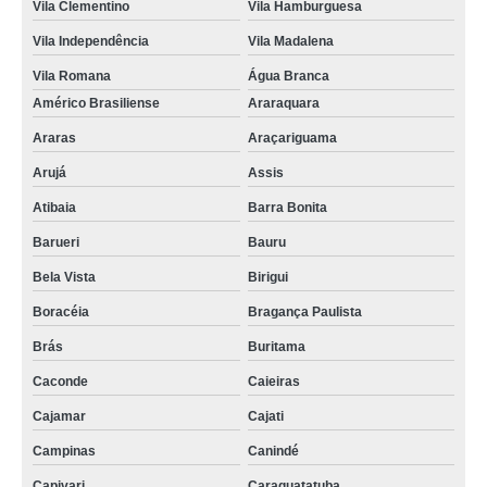
Vila Clementino
Vila Hamburguesa
Vila Independência
Vila Madalena
Vila Romana
Água Branca
Américo Brasiliense
Araraquara
Araras
Araçariguama
Arujá
Assis
Atibaia
Barra Bonita
Barueri
Bauru
Bela Vista
Birigui
Boracéia
Bragança Paulista
Brás
Buritama
Caconde
Caieiras
Cajamar
Cajati
Campinas
Canindé
Capivari
Caraguatatuba