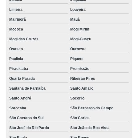
Limeira
Louveira
Mairiporã
Mauá
Mococa
Mogi Mirim
Mogi das Cruzes
Mogi-Guaçu
Osasco
Ouroeste
Paulínia
Piquete
Piracicaba
Promissão
Quarta Parada
Ribeirão Pires
Santana de Parnaíba
Santo Amaro
Santo André
Socorro
Sorocaba
São Bernardo do Campo
São Caetano do Sul
São Carlos
São José do Rio Pardo
São João da Boa Vista
São Paulo
São Roque