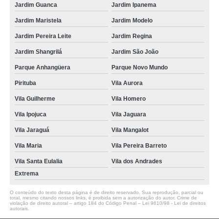
Jardim Guanca
Jardim Ipanema
Jardim Maristela
Jardim Modelo
Jardim Pereira Leite
Jardim Regina
Jardim Shangrilá
Jardim São João
Parque Anhangüera
Parque Novo Mundo
Pirituba
Vila Aurora
Vila Guilherme
Vila Homero
Vila Ipojuca
Vila Jaguara
Vila Jaraguá
Vila Mangalot
Vila Maria
Vila Pereira Barreto
Vila Santa Eulalia
Vila dos Andrades
Extrema
O conteúdo do texto desta página é de direito reservado. Sua reprodução, parcial ou
total, mesmo citando nossos links, é proibida sem a autorização do autor. Crime de
violação de direito autoral – artigo 184 do Código Penal –
Lei 9610/98 - Lei de direitos
autorais
.