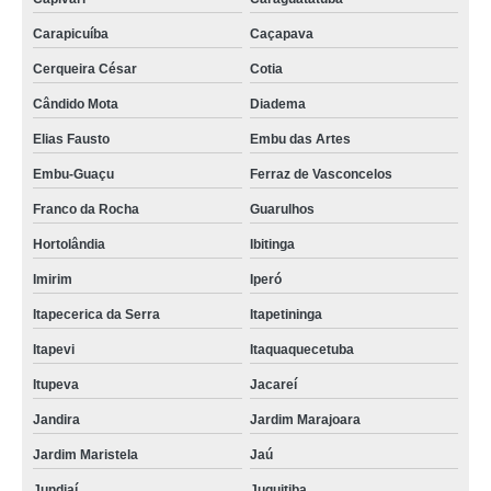
Carapicuíba
Caçapava
Cerqueira César
Cotia
Cândido Mota
Diadema
Elias Fausto
Embu das Artes
Embu-Guaçu
Ferraz de Vasconcelos
Franco da Rocha
Guarulhos
Hortolândia
Ibitinga
Imirim
Iperó
Itapecerica da Serra
Itapetininga
Itapevi
Itaquaquecetuba
Itupeva
Jacareí
Jandira
Jardim Marajoara
Jardim Maristela
Jaú
Jundiaí
Juquitiba