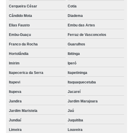
Cerqueira César
Cotia
Cândido Mota
Diadema
Elias Fausto
Embu das Artes
Embu-Guaçu
Ferraz de Vasconcelos
Franco da Rocha
Guarulhos
Hortolândia
Ibitinga
Imirim
Iperó
Itapecerica da Serra
Itapetininga
Itapevi
Itaquaquecetuba
Itupeva
Jacareí
Jandira
Jardim Marajoara
Jardim Maristela
Jaú
Jundiaí
Juquitiba
Limeira
Louveira