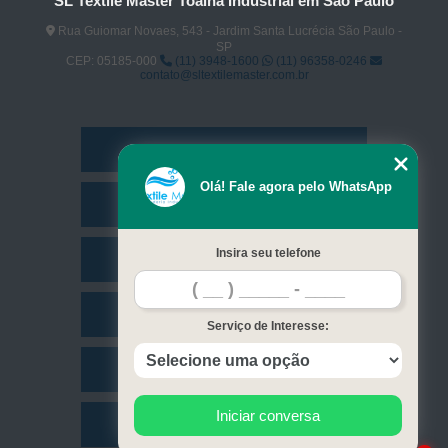
SL Textile Master Toalha Industrial em São Paulo
Rua Guiomar Novaes, 543 - Jardim Santa Lucrécia São Paulo -
SP
CEP: 05185-000
(11) 3948-1600
(11) 96358-0246
contato@sltextilemaster.com.br
Home
Olá! Fale agora pelo WhatsApp
Empresa
Insira seu telefone
Missão
Serviços
Serviço de Interesse:
Contato
Iniciar conversa
Mapa do site