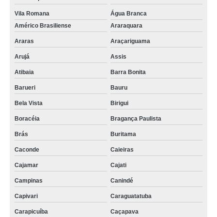
Vila Romana
Água Branca
Américo Brasiliense
Araraquara
Araras
Araçariguama
Arujá
Assis
Atibaia
Barra Bonita
Barueri
Bauru
Bela Vista
Birigui
Boracéia
Bragança Paulista
Brás
Buritama
Caconde
Caieiras
Cajamar
Cajati
Campinas
Canindé
Capivari
Caraguatatuba
Carapicuíba
Caçapava