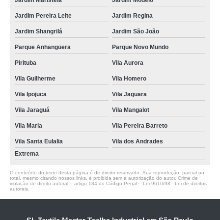
Jardim Maristela
Jardim Modelo
Jardim Pereira Leite
Jardim Regina
Jardim Shangrilá
Jardim São João
Parque Anhangüera
Parque Novo Mundo
Pirituba
Vila Aurora
Vila Guilherme
Vila Homero
Vila Ipojuca
Vila Jaguara
Vila Jaraguá
Vila Mangalot
Vila Maria
Vila Pereira Barreto
Vila Santa Eulalia
Vila dos Andrades
Extrema
O conteúdo do texto desta página é de direito reservado. Sua reprodução, parcial ou
total, mesmo citando nossos links, é proibida sem a autorização do autor. Crime de
violação de direito autoral – artigo 184 do Código Penal –
Lei 9610/98 - Lei de direitos
autorais
.