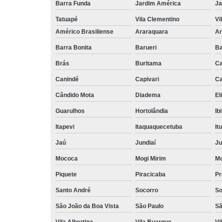
Barra Funda
Jardim América
Ja
Tatuapé
Vila Clementino
Vi
Américo Brasiliense
Araraquara
Ar
Barra Bonita
Barueri
Ba
Brás
Buritama
C
Canindé
Capivari
Ca
Cândido Mota
Diadema
El
Guarulhos
Hortolândia
Ib
Itapevi
Itaquaquecetuba
It
Jaú
Jundiaí
Ju
Mococa
Mogi Mirim
Mo
Piquete
Piracicaba
Pr
Santo André
Socorro
So
São João da Boa Vista
São Paulo
Sã