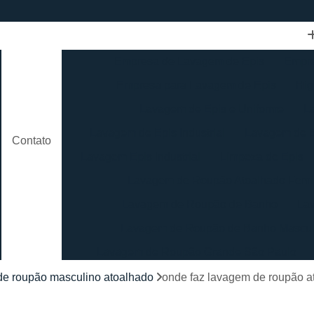
Empresa de Lavagem de Epis
Empre
Empresa para Lavagem de Epis
Hig
Lavagem de Epis e Uniforme
L
Lavagem de Epis Industrial
Lavagem de E
Contato
Lavagem Epis Industrial
Limpeza de Epis
Lavagem de Roupão Atoalhado Femi
Lavagem de Roupão de Banho
La
Lavagem de Roupão de Banho Mascul
Lavagem de Roupão Grande São Paulo
Lavagem de Roupão São Paulo
Loc
de roupão masculino atoalhado
onde faz lavagem de roupão a
Lavagem de Toalha Branca
Lav