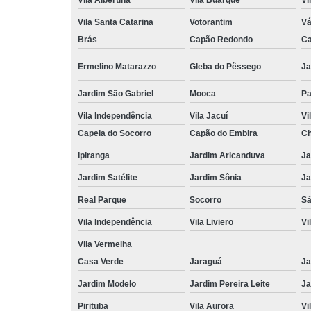
Vila Albertina
Vila Buarque
Vi
Vila Santa Catarina
Votorantim
Vá
Brás
Capão Redondo
Ca
Ermelino Matarazzo
Gleba do Pêssego
Ja
Jardim São Gabriel
Mooca
Pa
Vila Independência
Vila Jacuí
Vi
Capela do Socorro
Capão do Embira
Ch
Ipiranga
Jardim Aricanduva
Ja
Jardim Satélite
Jardim Sônia
Ja
Real Parque
Socorro
Sã
Vila Independência
Vila Liviero
Vi
Vila Vermelha
Casa Verde
Jaraguá
Ja
Jardim Modelo
Jardim Pereira Leite
Ja
Pirituba
Vila Aurora
Vi