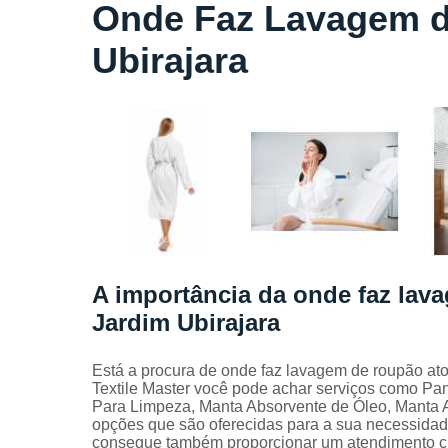
Locação
Onde Faz Lavagem d
de lençóis
Ubirajara
Locação
de toalhas
de banho
Locação
de toalhas
de
manicure
Locação
de toalhas
de rosto
Locação
A importância da onde faz lav
de toalhas
Jardim Ubirajara
industriais
Mantas
Está a procura de onde faz lavagem de roupão ato
absorvente
Textile Master você pode achar serviços como Pa
Para Limpeza, Manta Absorvente de Óleo, Manta A
Panos de
opções que são oferecidas para a sua necessidad
limpeza
consegue também proporcionar um atendimento cui