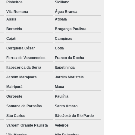
Aluguel de Toalha de Banho Branca
Pinheiros
Siciliano
Aluguel Toalha de Banho Fio Penteado
Vila Romana
Água Branca
Assis
Atibaia
cação de Toalha de Banho Algodão
Boracéia
Bragança Paulista
Locação de Toalha de Banho Grande
Cajati
Campinas
aulo
Locação de Toalha de Banho Grossa
Cerqueira César
Cotia
Locação de Toalha de Banho São Paulo
Ferraz de Vasconcelos
Franco da Rocha
e
Aluguel de Toalha de Pedicure
Itapecerica da Serra
Itapetininga
nca
Locação de Toalha de Manicure
Jardim Marajoara
Jardim Maristela
Locação de Toalha Manicure Pedicure
Mairiporã
Mauá
ação de Toalha para Manicure e Pedicure
Ouroeste
Paulínia
ação de Toalha para Pedicure e Manicure
Santana de Parnaíba
Santo Amaro
anicure Grande São Paulo
São Carlos
São José do Rio Pardo
ulo
Locação de Toalha Banho e Rosto
Vargem Grande Paulista
Veleiros
Locação de Toalha Branca para Salão