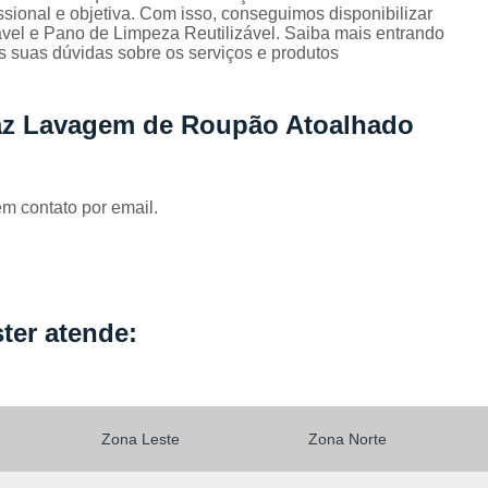
Locação de Capa de Cabeleirei
ional e objetiva. Com isso, conseguimos disponibilizar
vel e Pano de Limpeza Reutilizável. Saiba mais entrando
Locação de Capa de Corte Industria
 suas dúvidas sobre os serviços e produtos
Locação de Capa para Cabeleireiro
az Lavagem de Roupão Atoalhado
Locação de Kimono
Locação de Kimono B
Locação de Kimono Cetim
Locação de Ki
Locação de Kimono Grande São P
em contato por email.
Locação de Kimono Masculino
L
Locação de Kimono Preto Feminin
Locação de Jogo Lençol Casal
Locaçã
ter atende:
Locação de Lençol Casal Algodã
Locação de Lençol de Casal
Lo
Locação de Lençol King Size
Lo
Zona Leste
Zona Norte
Locação de Lençol Queen
Locação de Len