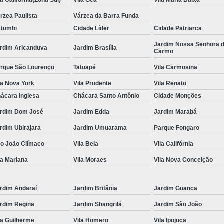
la Califórnia(Zona Sul)
Vila Gea
Vila Maria Baixa
Locação de Toalha de Rosto
Lo
rzea Paulista
Várzea da Barra Funda
tumbi
Cidade Líder
Cidade Patriarca
Locação de Toalha de Rosto e Banho
Loc
Jardim Nossa Senhora 
rdim Aricanduva
Jardim Brasília
Locação de Toalha de Rosto para Salão
Carmo
Locação de Toalha de Rosto São Pa
rque São Lourenço
Tatuapé
Vila Carmosina
Locação de Toalha Rosto Branca
la Nova York
Vila Prudente
Vila Renato
ácara Inglesa
Chácara Santo Antônio
Cidade Monções
Aluguel de Toalha Industrial Virgem
rdim Dom José
Jardim Edda
Jardim Marabá
Aluguel de Toalha para Salão de Beleza
rdim Ubirajara
Jardim Umuarama
Parque Fongaro
Locação de Toalha Industrial
Locação
o João Clímaco
Vila Bela
Vila Califórnia
Locação de Toalha Industrial Nova
la Mariana
Vila Moraes
Vila Nova Conceição
Locação de Toalha Industrial Relavada
Locação de Toalha para Salão de Beleza
rdim Andaraí
Jardim Britânia
Jardim Guanca
Manta Absorvente Azul
Manta Absorvente d
rdim Regina
Jardim Shangrilá
Jardim São João
Manta Absorvente Industrial
la Guilherme
Vila Homero
Vila Ipojuca