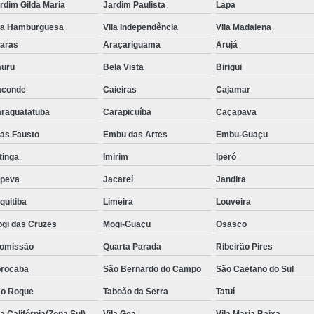
Aluguel de Toalha de Banho Adulto
rdim Gilda Maria
Jardim Paulista
Lapa
Aluguel de Toalha de Banho Casal
la Hamburguesa
Vila Independência
Vila Madalena
aras
Araçariguama
Arujá
Locação de Toalha de Banho
Lo
uru
Bela Vista
Birigui
Locação de Toalha de Banho e Rosto
aconde
Caieiras
Cajamar
Locação de Toalha de Banho Grande São P
raguatatuba
Carapicuíba
Caçapava
Locação de Toalha de Banho Industrial
ias Fausto
Embu das Artes
Embu-Guaçu
Aluguel de Toalha Branca Manicur
itinga
Imirim
Iperó
Aluguel de Toalha para Manicure Bra
upeva
Jacareí
Jandira
Locação de Toalha de Manicure Branca
quitiba
Limeira
Louveira
Locação de Toalha para Manicure
Loc
gi das Cruzes
Mogi-Guaçu
Osasco
Locação de Toalha para Pedicure
Loc
omissão
Quarta Parada
Ribeirão Pires
Locação de Toalhas de M
rocaba
São Bernardo do Campo
São Caetano do Sul
Locação de Toalhas de Manicure São Pa
o Roque
Taboão da Serra
Tatuí
Locação de Toalha Branca de Rosto