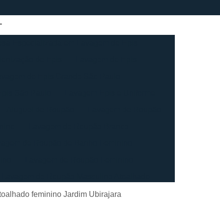
sa Especializada em Lavagem de Epis
ienização de Epis
Lavagem de Epis
avagem de Epis Grande São Paulo
pis São Paulo
Lavagem Epis e Uniforme
Aluguel de Roupão
Lavagem de Roupão
nino
Lavagem de Roupão Branco
vagem de Roupão de Banho Feminino
ino
Lavagem de Roupão Feminino
Lavagem de Roupão Masculino Atoalhado
ação de Roupão
Lavagem de Toalha
toalhado feminino Jardim Ubirajara
agem de Toalha Branca Industrial