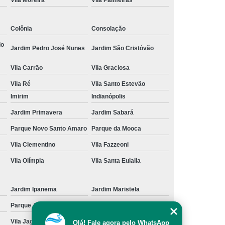
Vila Moreira
Vila Palmeiras
cação de Toalha de Rosto Branca
Colônia
Consolação
ação de Toalha de Rosto Grande São Paulo
do
Locação de Toalha de Rosto Pequena
Jardim Pedro José Nunes
Jardim São Cristóvão
ulo
Locação de Toalha para Rosto
Vila Carrão
Vila Graciosa
Aluguel de Toalha Industrial Nova
Vila Ré
Vila Santo Estevão
Imirim
Indianópolis
Aluguel de Toalha para Banheiro
Jardim Primavera
Jardim Sabará
Empresa de Locação de Toalha Industrial
Parque Novo Santo Amaro
Parque da Mooca
 de Toalha Industrial Grande São Paulo
Vila Clementino
Vila Fazzeoni
Locação de Toalha Industrial Reciclada
Vila Olímpia
Vila Santa Eulalia
Locação de Toalha Industrial São Paulo
Manta Absorção de óleo
Manta Absorvente
Jardim Ipanema
Jardim Maristela
e óleo
Manta Absorvente Grande São Paulo
Parque Anhangüera
Parque Novo Mundo
Manta Absorvente para óleo
Vila Jaguara
Vila Jaraguá
Olá! Fale agora pelo WhatsApp