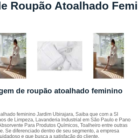
e Roupão Atoalhado Femi
Lavagem de Toalha de Banho
Lavagem de Toalha Grande São Pau
Lavagem de Toalha para Salão de Beleza
Lavagem de Toalha São Paulo
Lavagem Toalha de Banho
Empresa de La
Lavagem de Uniforme da Empresa
Lavagem de Uniforme de Salão de Bele
Lavagem de Uniforme e Epi
Lava
Lavagem de Uniforme Industrial
agem de roupão atoalhado feminino
Lavagem Especializada de Uniforme Indus
Aluguel de Capa de Cortar Cabelo
alhado feminino Jardim Ubirajara, Saiba que com a Sl
Aluguel de Capa para Cortar Cabel
nos de Limpeza, Lavanderia Industrial em São Paulo e Pano
bsorvente Para Produtos Químicos, Toalheiro entre outras
Locação de Capa de Barbeiro Grande São Pau
e. Se diferenciado dentro de seu segmento, a empresa
dadoso e que busca a satisfação do cliente.