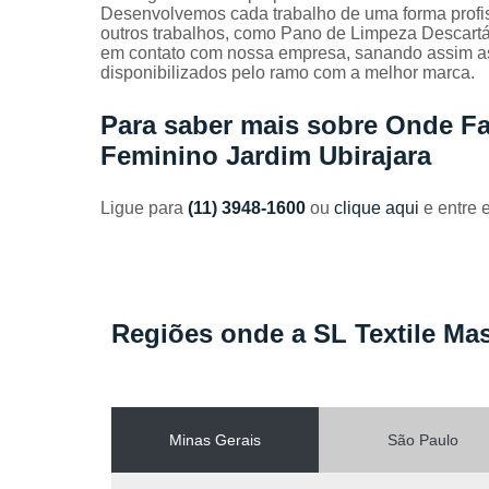
Toalhas
Desenvolvemos cada trabalho de uma forma profiss
industriais
outros trabalhos, como Pano de Limpeza Descartá
em contato com nossa empresa, sanando assim as
Venda de
disponibilizados pelo ramo com a melhor marca.
toalhas
Para saber mais sobre Onde F
Feminino Jardim Ubirajara
Ligue para
(11) 3948-1600
ou
clique aqui
e entre 
Regiões onde a SL Textile Mas
Minas Gerais
São Paulo