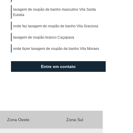
ro
Locação de Capa de Corte
lavagem de roupão de banho masculino Vila Santa
l
Locação de Capa para Barbeiro
Eulalia
Locação de Capa para Corte de Cabelo
onde faz lavagem de roupão de banho Vila Graciosa
ranco
Locação de Kimono Branco Feminino
lavagem de roupão branco Caçapava
mono Curto
Locação de Kimono Feminino
onde fazer lavagem de roupão de banho Vila Moraes
aulo
Locação de Kimono Infantil
onde faz lavagem de roupão atoalhado feminino Vila
ocação de Kimono Masculino Casual
Jaguara
Entre em contato
o
Locação de Kimono São Paulo
o de Lençol
Locação de Lençol Casal
o
Locação de Lençol de Cama
cação de Lençol Grande São Paulo
cação de Lençol para Salão e Spa
Zona Oeste
Zona Sul
çol São Paulo
Locação de Lençol Solteiro